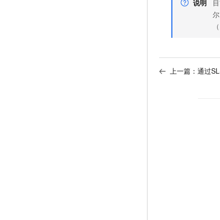
说明
目
尔
（
上一篇：
通过S