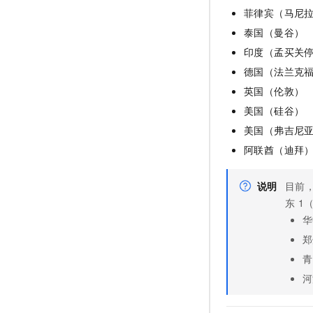
菲律宾（马尼
泰国（曼谷）
印度（孟买关
德国（法兰克
英国（伦敦）
美国（硅谷）
美国（弗吉尼
阿联酋（迪拜
说明
目前
东
1
华
郑
青
河