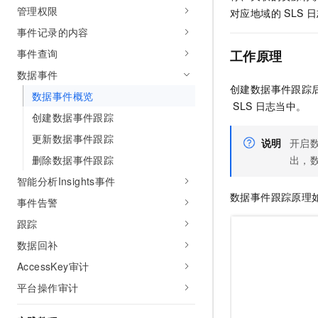
管理权限
AI 产品 免费试用
网络
对应地域的
SLS
日
安全
云开发大赛
Tableau 订阅
1亿+ 大模型 tokens 和 
事件记录的内容
可观测
入门学习赛
中间件
AI空中课堂在线直播课
事件查询
工作原理
140+云产品 免费试用
大模型服务
上云与迁云
产品新客免费试用，最长1
数据库
数据事件
生态解决方案
创建数据事件跟踪
千问AI平台-Token Plan
数据事件概览
企业出海
大模型ACA认证体验
大数据计算
SLS
日志当中。
助力企业全员 AI 认知与能
创建数据事件跟踪
行业生态解决方案
政企业务
媒体服务
千问AI平台-模型体验
更新数据事件跟踪
说明
开启
开发者生态解决方案
在线体验全尺寸、多种模态
删除数据事件跟踪
出，
企业服务与云通信
AI 开发和 AI 应用解决
Happy 系列大模型
智能分析Insights事件
域名与网站
数据事件跟踪原理
事件告警
终端用户计算
跟踪
数据回补
Serverless
大模型解决方案
AccessKey审计
开发工具
快速部署 Dify，高效搭建 
平台操作审计
迁移与运维管理