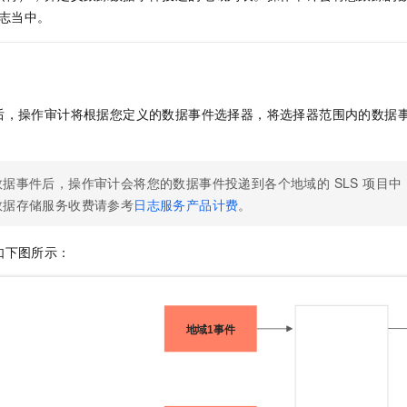
服务生态伙伴
视觉 Coding、空间感知、多模态思考等全面升级
1M上下文，专为长程任务能力而生
云工开物
企业应用
Night Plan 支持 Qwen 3.8-Max
AI 办公
NEW
志当中。
Red Hat
30+ 款产品免费体验
夜间 5 折，Qwen/Meoo/TokenPlan 客户专享
AI智能应用
科研合作
ERP
堂（旗舰版）
SUSE
智能客服
AI 应用构建
大模型原生
CRM
2个月
自动承接线索
建站小程序
后，操作审计将根据您定义的数据事件选择器，将选择器范围内的数据
Qoder
大模型服务平台百炼-应用模版
OA 办公系统
HOT
NEW
面向真实软件
个人版上线、团队版降价；千问3.8-Max首发发尝鲜
丰富多元化的应用模版和解决方案
力提升
财税管理
模板建站
万有无界
大模型服务平台百炼-智能体
数据事件后，操作审计会将您的数据事件投递到各个地域的 SLS 项目
400电话
定制建站
的模型效果
灵活可视化地构建企业级 Agent
数据存储服务收费请参考
日志服务产品计费
。
方案
广告营销
模板小程序
秒悟
人工智能平台 PAI
定制小程序
云端极速 AI 
新一代 AI 视频生成模型，深度适配广告营销等场景
AI Native 的算法工程平台，一站式完成建模、训练、推理服务部署
如下图所示：
APP 开发
建站系统
AI 应用
10分钟微调：让0.6B模型媲美235B模型
多模态数据信
依托云原生高可用架构,实现Dify私有化部署
用1%尺寸在特定领域达到大模型90%以上效果