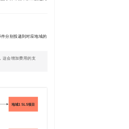
文戏情感细腻自然，动作戏激烈拳拳到肉，实现更强表演能力
支持中英文自由切换，具备更强的噪声鲁棒性
云聚AI 严选权益
SSL 证书
，一键激活高效办公新体验
精选AI产品，从模型到应用全链提效
堡垒机
AI 用量加速计划
应用
防火墙
、识别商机，让客服更高效、服务更出色。
新老同享，达量后返
事件分别投递到对应地域的
千问办公
主机安全
NEW
的智能体编程平台
一站式AI生产力平台
AI 应用及服务市场
伶鹊
中，这会增加费用的支
企业级人与Agent协作平台，接入和调度多个数字员工
智能客服平台，对话机器人、对话分析、智能外呼
AI 应用
大模型服务平台百炼 - 全妙
大模型
应用创作平台
多模态内容创作工具，已接入 DeepSeek
自然语言处理
数据标注
机器学习
息提取
与 AI 智能体进行实时音视频通话
从文本、图片、视频中提取结构化的属性信息
构建支持视频理解的 AI 音视频实时通话应用