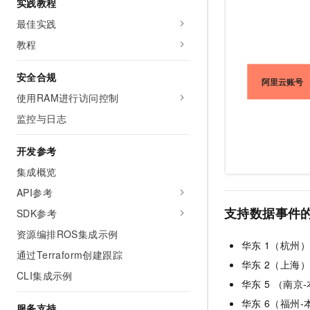
实践教程
10 分钟在聊天系统中增加
专有云
最佳实践
教程
安全合规
使用RAM进行访问控制
监控与日志
开发参考
集成概览
API参考
支持数据事件
SDK参考
资源编排ROS集成示例
华东
1（杭州）
通过Terraform创建跟踪
华东
2（上海）
CLI集成示例
华东
5 （南京
华东
6（福州-
服务支持