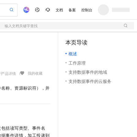
文档
备案
控制台
输入文档关键字查找
验
作计划
器
AI 活动
专业服务
服务伙伴合作计划
开发者社区
加入我们
服务平台百炼
阿里云 OPC 创新助力计划
本页导读
（1）
一站式生成采购清单，支持单品或批量购买
S
S产品伙伴计划（繁花）
峰会
造的大模型服务与应用开发平台
Qwen Audio：打造专属 AI 语音助手
轻量应用服务器
一句话生成原生可编辑精美 PPT 文稿
AI 生产力先锋
Al MaaS 服务伙伴赋能合作
域名
博文
Careers
NEW
至高可申请百万元
概述
性可伸缩的云计算服务
开启高性价比 AI 编程新体验
Qwen-Audio-3.0-Realtime 端到端实时语音角色扮演
输入一句话想法, 轻松生成专业的 PPT
先锋实践拓展 AI 生产力的边界
快速构建应用程序和网站，即刻迈出上云第一步
Token 补贴，五大权
计划
海大会
伙伴信用分合作计划
商标
问答
社会招聘
工作原理
益加速 OPC 成功
S
eek-V4-Pro
数字证书管理服务（原SSL证书）
一键部署幻兽帕鲁游戏服务器
飞天发布时刻
HOT
划
备案
电子书
校园招聘
支持数据事件的地域
pSeek-V4-Pro
视频创作，一键激活电商全链路生产力
全托管，含MySQL、PostgreSQL、SQL Server、MariaDB多引擎
实现全站HTTPS，呈现可信的WEB访问
一键购买专属联机服务器，轻松开启游戏
所见，即是所愿
我的收藏
产品详情
更多支持
划
公司注册
镜像站
支持数据事件的云服务
视频生成
语音识别与合成
专属 QwenPaw
短信服务
漫剧工坊：一站式动画创作平台
AI 实训营
HOT
件名称、资源标识符），并
合作伙伴培训与认证
划
上云迁移
的智能体编程平台
站生成，高效打造优质广告素材
从聊天伙伴进化为能主动干活的本地数字员工
快速生产连贯的高质量长漫剧
从基础到进阶，Agent 创客手把手教你
国内短信简单易用，安全可靠，秒级触达，全球覆盖200+国家和地区。
e-1.1-T2V
Qwen3-TTS-Flash
lScope
我要反馈
查询合作伙伴
畅细腻的高质量视频
离线语音合成大模型，多语言方言自适应，低延迟高稳定
n Alibaba Cloud ISV 合作
代维服务
olarDB
建企业门户网站
大数据开发治理平台 DataWorks
10 分钟搭建微信、支付宝小程序
创新加速
ope
登录合作伙伴管理后台
我要建议
站，无忧落地极速上线
以可视化方式快速构建移动和 PC 门户网站
100%兼容MySQL、PostgreSQL，兼容Oracle，支持集中和分布式
高效部署网站，快速应用到小程序
Data Agent 驱动的一站式 Data+AI 开发治理平台
e-1.1-I2V
Cosyvoice-V3-Flash
安全
畅自然，细节丰富
高表现力语音合成大模型，语音克隆听感自然
我要投诉
上云场景组合购
伴
（包括读写类型、事件名
边界网络安全防护产品
漫剧创作，剧本、分镜、视频高效生成
覆盖90%+业务场景，专享组合折扣价
2V
VPN
Fun-ASR
数据事件详情，加工投递到