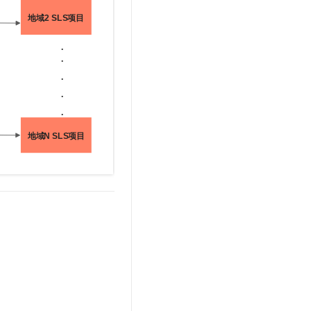
t.diy 一步搞定创意建站
构建大模型应用的安全防护体系
通过自然语言交互简化开发流程,全栈开发支持
通过阿里云安全产品对 AI 应用进行安全防护