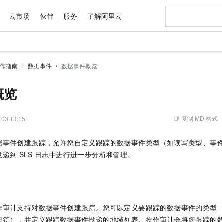
云市场
伙伴
服务
了解阿里云
AI 特惠
数据与 API
成为产品伙伴
企业增值服务
最佳实践
价格计算器
AI 场景体
基础软件
产品伙伴合
阿里云认证
市场活动
配置报价
大模型
作指南
数据事件
数据事件概览
自助选配和估算价格
新方式
域名与网站
睿译宝，AI翻译排版一步到位
智启 AI 普惠权益
产品生态集成认证中心
企业支持计划
云上春晚
千问官方 MaaS 平台，为开发者和 Agent 而生，新用户赠送 1 亿 + tokens 额度
云服务器 EC
AI Coding
阿里云Maa
2026 阿里云
为企业打
数据集
Windows
大模型认证
模型
NEW
交付可用成果
值低价云产品抢先购
提供智能易用的域名与建站服务
上传文档即自动完成翻译和格式还原
至高享 1亿+免费 tokens，加速 Al 应用落地
安全可靠、弹
智能编程，一键
概览
产品生态伙伴
专家技术服务
云上奥运之旅
弹性计算合作
阿里云中企出
手机三要素
宝塔 Linux
全部认证
价格优势
有专属领域专家
对象存储 OSS
GLM-5.2：长任务时代开源旗舰模型
阿里云 OPC 创新助力计划
云数据库 RD
即刻拥有 DeepS
AI 电商营销
产品生态伙伴工作台
企业增值服务台
云栖战略参考
云存储合作计
云栖大会
身份实名认证
CentOS
训练营
推动算力普惠，释放技术红利
的大模型服务
最高返9万
多领域专家智能体,一键组建 AI 虚拟交付团队
至高百万元 Token 补贴，加速一人公司成长
稳定、安全、高性价比、高性能的云存储服务
真正可用的 1M 上下文,一次完成代码全链路开发
轻松解锁专属 Dee
从图文生成到
复制 MD 格式
 03:13:15
云上的中国
数据库合作计
活动全景
短信
Docker
图片和
站式影视创作平台
人工智能平台 PAI
Hermes Agent，打造自进化智能体
Token Plan 模型订阅计划
Qoder
5 分钟轻松部署
AI 广告创作
企业成长
大模型
NEW
信息公告
据事件创建跟踪，允许您自定义跟踪的数据事件类型（如读写类型、事
看见新力量
云网络合作计
OCR 文字识别
JAVA
级电脑
证享300元代金券
可视化编排打通从文字构思到成片全链路闭环
一站式AI开发、训练和推理服务
自主进化，持久记忆，越用越聪明
Qwen3.8-Max 首发尝鲜，限时加量 10 倍，夜间低至2折
面向真实软件
图文、视频一
Kimi-K3
HappyHors
投递到
SLS
日志中进行进一步分析和管理。
NEW
魔搭 Mode
loud
服务实践
官网公告
Kimi 最新旗舰模型，长程编程与推理利器
让文字生成流
金融模力时刻
Salesforce O
版
发票查验
全能环境
Qoder CN
Claude Code + GStack 打造工程团队
千问办公，限时限量积分加倍
云原生数据库 P
低代码高效构
AI 建站
NEW
作计划
计划
创新中心
魔搭 ModelSc
健康状态
让AI从“聊天伙伴”进化为能干活的“数字员工”
覆盖公网/内网、递归/权威、移动APP等全场景解析服务
安装技能 GStack，拥有专属 AI 工程团队
你的AI工作搭子，覆盖日常办公高频场景
基于千问大模型等，支持代码智能生成、研发智能问答
0 代码专业建
客户案例
天气预报查询
操作系统
Deepseek-v4-pro
HappyHors
态合作计划
态智能体模型
旗舰 MoE 大模型，百万上下文与顶尖推理能力
图生视频，流
Compute
同享
容器服务 Kubernetes 版 ACK
万小智 AI 建站低至 15元/月
云防火墙
AI 短剧/漫剧
快递物流查询
WordPress
成为服务伙
高校合作
作审计支持对数据事件创建跟踪。您可以定义要跟踪的数据事件的类型
式云数据仓库
点，立即开启云上创新
提供一站式管理容器应用的 K8s 服务
送.CN域名，送备案服务码
云原生的云上
AI助力短剧
GLM-5.2
Wan2.7-T
识符），并定义跟踪数据事件投递的地域列表。操作审计会将您跟踪的
Ubuntu