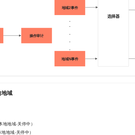
一个 AI 助手
即刻拥有 DeepSeek-R1 满血版
超强辅助，Bol
在企业官网、通讯软件中为客户提供 AI 客服
多种方案随心选，轻松解锁专属 DeepSeek
的地域
-本地地域-关停中）
本地地域-关停中）