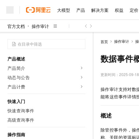
大模型
产品
解决方案
权益
定价
官方文档
操作审计
大模型
产品
解决方案
权益
定价
云市场
伙伴
服务
了解阿里云
精选产品
精选解决方案
普惠上云
产品定价
精选商城
成为销售伙伴
售前咨询
为什么选择阿里云
千问AI平台
操作审计
操
首页
了解云产品的定价详情
大模型服务平台百炼
千问办公，解锁你的工作
普惠上云 官方力荐
分销伙伴
在线服务
网站建设
什么是云计算
大
大模型服务与应用平台
企业级Agent产品，直接
云服务器38元/年起，超
数据事件
产品概述
咨询伙伴
多端小程序
技术领先
云上成本管理
售后服务
千问大模型
Agency Agents：拥
官方推荐返现计划
大模型
产品简介
大模型
精选产品
精选解决方案
Salesforce 国际版订阅
稳定可靠
管理和优化成本
多元化、高性能、安全可靠
推荐新用户得奖励，单订单
更新时间：
2025-09-18
销售伙伴合作计划
动态与公告
自助服务
友盟天域
安全合规
人工智能与机器学习
AI
文本生成
无影云电脑
HappyHorse 打造一
云工开物
产品计费
操作审计支持对数
无影生态合作计划
在线服务
观测云
分析师报告
随时随地安全接入的云上超
高校专属算力普惠，学生认
计算
互联网应用开发
Qwen3.8-Max
能将这些事件详情
HOT
Salesforce On Alibaba C
工单服务
快速入门
智能体时代全能旗舰模型
Tuya 物联网平台阿里云
研究报告与白皮书
云解析DNS
快速拥有专属 OpenClaw
Consulting Partner 合
大数据
容器
快速查询事件
免费试用
短信专区
概述
蓝凌 OA
Qwen3.7-Plus
AI 大模型销售与服务生
高级查询事件
现代化应用
存储
天池大赛
能看、能想、能动手的多模
云原生大数据计算服务 Max
解决方案免费试用 新老
电子合同
除管控事件外，操
面向分析的企业级SaaS模
最高领取价值200元试用
安全
网络与CDN
操作指南
AI 算法大赛
Qwen3-VL-Plus
称、关联的资源标
畅捷通