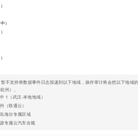
拉）
停中）
福）
亚）
）
，暂不支持将数据事件日志投递到以下地域，操作审计将会把以下地域
（杭州）。
中
1（武汉-本地地域）
州（联通云）
岛海尔专属区域
源专属云汽车合规