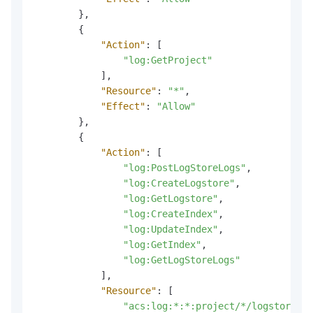
}
,
{
"Action"
:
[
"log:GetProject"
]
,
"Resource"
:
"*"
,
"Effect"
:
"Allow"
}
,
{
"Action"
:
[
"log:PostLogStoreLogs"
,
"log:CreateLogstore"
,
"log:GetLogstore"
,
"log:CreateIndex"
,
"log:UpdateIndex"
,
"log:GetIndex"
,
"log:GetLogStoreLogs"
]
,
"Resource"
:
[
"acs:log:*:*:project/*/logstore/ac