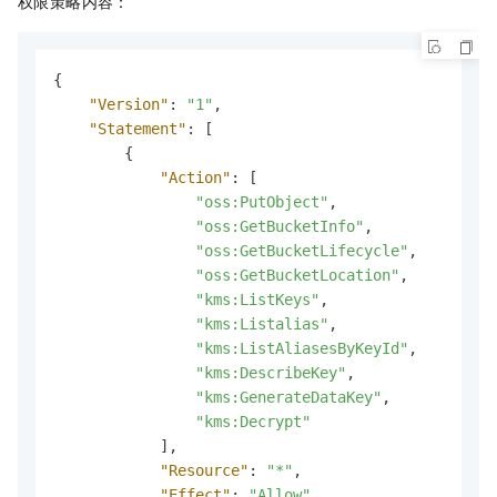
权限策略内容：
{
"Version"
:
"1"
,
"Statement"
:
[
{
"Action"
:
[
"oss:PutObject"
,
"oss:GetBucketInfo"
,
"oss:GetBucketLifecycle"
,
"oss:GetBucketLocation"
,
"kms:ListKeys"
,
"kms:Listalias"
,
"kms:ListAliasesByKeyId"
,
"kms:DescribeKey"
,
"kms:GenerateDataKey"
,
"kms:Decrypt"
]
,
"Resource"
:
"*"
,
"Effect"
:
"Allow"