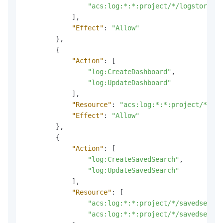
"acs:log:*:*:project/*/logstore/in
]
,
"Effect"
:
"Allow"
}
,
{
"Action"
:
[
"log:CreateDashboard"
,
"log:UpdateDashboard"
]
,
"Resource"
:
"acs:log:*:*:project/*/das
"Effect"
:
"Allow"
}
,
{
"Action"
:
[
"log:CreateSavedSearch"
,
"log:UpdateSavedSearch"
]
,
"Resource"
:
[
"acs:log:*:*:project/*/savedsearch
"acs:log:*:*:project/*/savedsearch