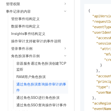
管理权限
AI 产品 免费试用
网络
安全
云开发大赛
Tableau 订阅
1亿+ 大模型 tokens 和 
事件记录的内容
{
可观测
入门学习赛
中间件
AI空中课堂在线直播课
"apiVersi
管控事件结构定义
140+云产品 免费试用
大模型服务
"requestI
上云与迁云
产品新客免费试用，最长1
数据库
数据事件结构定义
"eventTyp
生态解决方案
千问AI平台-Token Plan
"userIden
Insights事件结构定义
企业出海
大模型ACA认证体验
大数据计算
"access
助力企业全员 AI 认知与能
操作审计支持被审计的事件说明
行业生态解决方案
"sessio
政企业务
媒体服务
千问AI平台-模型体验
登录事件示例
"attr
开发者生态解决方案
在线体验全尺寸、多种模态
"mf
角色扮演事件示例
企业服务与云通信
AI 开发和 AI 应用解决
"cr
Happy 系列大模型
容器服务通过角色扮演创建TCP
}
域名与网站
监听
}
,
终端用户计算
RAM用户角色扮演
"accoun
"princi
通过角色扮演查询操作审计的事
Serverless
大模型解决方案
"type"
:
件
"userNa
开发工具
通过角色SSO进行角色扮演
快速部署 Dify，高效搭建 
}
,
"acsRegio
通过角色SSO查询操作审计事件
迁移与运维管理
"eventNam