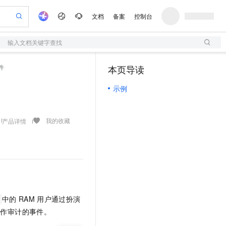
文档
备案
控制台
输入文档关键字查找
验
作计划
器
AI 活动
专业服务
服务伙伴合作计划
开发者社区
加入我们
服务平台百炼
阿里云 OPC 创新助力计划
件
本页导读
（1）
一站式生成采购清单，支持单品或批量购买
S
可编辑精美 PPT 文稿
S产品伙伴计划（繁花）
峰会
造的大模型服务与应用开发平台
轻量应用服务器
Agency Agents：拥有专属领域专家
AI 生产力先锋
Al MaaS 服务伙伴赋能合作
域名
博文
Careers
至高可申请百万元
示例
性可伸缩的云计算服务
 轻松生成专业的 PPT
开启高性价比 AI 编程新体验
先锋实践拓展 AI 生产力的边界
快速构建应用程序和网站，即刻迈出上云第一步
多领域专家智能体,一键组建 AI 虚拟交付团队
Token 补贴，五大权
计划
海大会
伙伴信用分合作计划
商标
问答
社会招聘
益加速 OPC 成功
S
帕鲁游戏服务器
数字证书管理服务（原SSL证书）
HappyHorse 打造一站式影视创作平台
飞天发布时刻
HOT
划
备案
电子书
校园招聘
联机服务器，轻松开启游戏
视频创作，一键激活电商全链路生产力
全托管，含MySQL、PostgreSQL、SQL Server、MariaDB多引擎
实现全站HTTPS，呈现可信的WEB访问
所见，即是所愿
可视化编排打通从文字构思到成片全链路闭环
我的收藏
产品详情
更多支持
划
公司注册
镜像站
视频生成
语音识别与合成
 智能体与工作流应用
短信服务
漫剧工坊：一站式动画创作平台
AI 实训营
合作伙伴培训与认证
划
上云迁移
的智能体编程平台
站生成，高效打造优质广告素材
通过阿里云百炼高效搭建AI应用,助力高效开发
快速生产连贯的高质量长漫剧
从基础到进阶，Agent 创客手把手教你
国内短信简单易用，安全可靠，秒级触达，全球覆盖200+国家和地区。
e-1.1-T2V
Qwen3-TTS-Flash
lScope
我要反馈
查询合作伙伴
畅细腻的高质量视频
离线语音合成大模型，多语言方言自适应，低延迟高稳定
n Alibaba Cloud ISV 合作
代维服务
olarDB
建企业门户网站
大数据开发治理平台 DataWorks
10 分钟搭建微信、支付宝小程序
创新加速
ope
登录合作伙伴管理后台
我要建议
站，无忧落地极速上线
以可视化方式快速构建移动和 PC 门户网站
100%兼容MySQL、PostgreSQL，兼容Oracle，支持集中和分布式
高效部署网站，快速应用到小程序
Data Agent 驱动的一站式 Data+AI 开发治理平台
e-1.1-I2V
Cosyvoice-V3-Flash
安全
中的
RAM
用户通过扮演
畅自然，细节丰富
高表现力语音合成大模型，语音克隆听感自然
我要投诉
上云场景组合购
伴
操作审计的事件。
边界网络安全防护产品
漫剧创作，剧本、分镜、视频高效生成
覆盖90%+业务场景，专享组合折扣价
2V
VPN
Fun-ASR