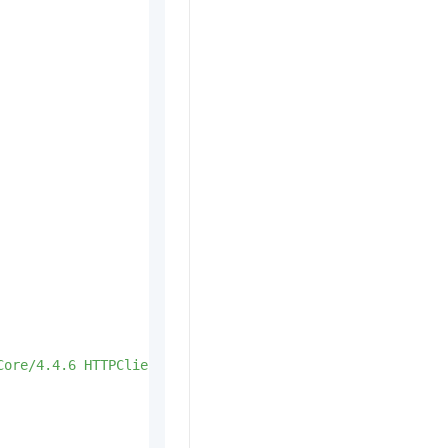
t.diy 一步搞定创意建站
构建大模型应用的安全防护体系
通过自然语言交互简化开发流程,全栈开发支持
通过阿里云安全产品对 AI 应用进行安全防护
Core/4.4.6 HTTPClient/ApacheHttpClient"
,