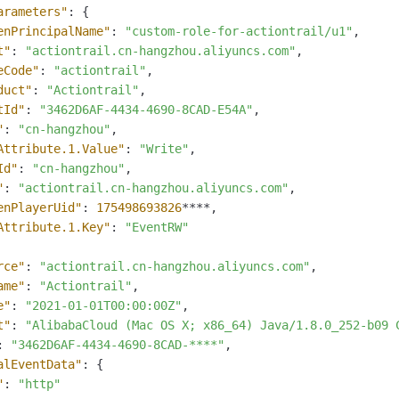
一个 AI 助手
即刻拥有 DeepSeek-R1 满血版
超强辅助，Bol
arameters"
:
{
在企业官网、通讯软件中为客户提供 AI 客服
多种方案随心选，轻松解锁专属 DeepSeek
enPrincipalName"
:
"custom-role-for-actiontrail/u1"
,
t"
:
"actiontrail.cn-hangzhou.aliyuncs.com"
,
eCode"
:
"actiontrail"
,
duct"
:
"Actiontrail"
,
tId"
:
"3462D6AF-4434-4690-8CAD-E54A"
,
"
:
"cn-hangzhou"
,
Attribute.1.Value"
:
"Write"
,
Id"
:
"cn-hangzhou"
,
"
:
"actiontrail.cn-hangzhou.aliyuncs.com"
,
enPlayerUid"
:
175498693826
****
,
Attribute.1.Key"
:
"EventRW"
rce"
:
"actiontrail.cn-hangzhou.aliyuncs.com"
,
ame"
:
"Actiontrail"
,
e"
:
"2021-01-01T00:00:00Z"
,
t"
:
"AlibabaCloud (Mac OS X; x86_64) Java/1.8.0_252-b09 
:
"3462D6AF-4434-4690-8CAD-****"
,
alEventData"
:
{
"
:
"http"