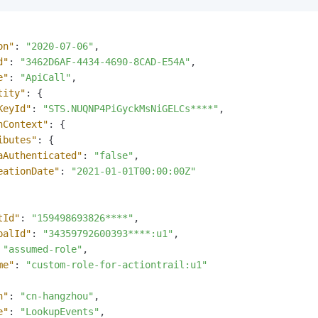
服务生态伙伴
视觉 Coding、空间感知、多模态思考等全面升级
1M上下文，专为长程任务能力而生
云工开物
企业应用
Night Plan 支持 Qwen 3.8-Max
AI 办公
NEW
Red Hat
30+ 款产品免费体验
夜间 5 折，Qwen/Meoo/TokenPlan 客户专享
AI智能应用
科研合作
ERP
堂（旗舰版）
SUSE
on"
:
"2020-07-06"
,
智能客服
AI 应用构建
大模型原生
d"
:
"3462D6AF-4434-4690-8CAD-E54A"
,
CRM
2个月
自动承接线索
e"
:
"ApiCall"
,
建站小程序
Qoder
大模型服务平台百炼-应用模版
OA 办公系统
HOT
NEW
tity"
:
{
面向真实软件
个人版上线、团队版降价；千问3.8-Max首发发尝鲜
丰富多元化的应用模版和解决方案
KeyId"
:
"STS.NUQNP4PiGyckMsNiGELCs****"
,
力提升
财税管理
模板建站
nContext"
:
{
万有无界
大模型服务平台百炼-智能体
ibutes"
:
{
400电话
定制建站
的模型效果
灵活可视化地构建企业级 Agent
aAuthenticated"
:
"false"
,
方案
广告营销
模板小程序
eationDate"
:
"2021-01-01T00:00:00Z"
秒悟
人工智能平台 PAI
定制小程序
云端极速 AI 
新一代 AI 视频生成模型，深度适配广告营销等场景
AI Native 的算法工程平台，一站式完成建模、训练、推理服务部署
tId"
:
"159498693826****"
,
APP 开发
palId"
:
"34359792600393****:u1"
,
建站系统
"assumed-role"
,
me"
:
"custom-role-for-actiontrail:u1"
AI 应用
10分钟微调：让0.6B模型媲美235B模型
多模态数据信
n"
:
"cn-hangzhou"
,
依托云原生高可用架构,实现Dify私有化部署
用1%尺寸在特定领域达到大模型90%以上效果
e"
:
"LookupEvents"
,