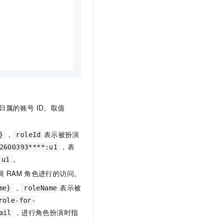
归属的账号
ID。取值
，
表示被扮演
}
roleId
，表
2600393****:u1
。
u1
演
RAM
角色进行的访问。
，
表示被
me}
roleName
role-for-
，进行角色扮演时指
ail