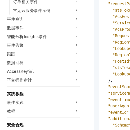
订单相关事件
10 分钟在聊天系统中增加
"requestP
专有云
常见云服务事件示例
"stsTok
"AcsHos
事件查询
"Servic
数据事件
"AcsPro
智能分析Insights事件
"Reques
"Region
事件告警
"Lookup
跟踪
"Region
"HostId
数据回补
"stsTok
AccessKey审计
"Lookup
平台操作审计
}
,
"eventSou
实践教程
"serviceN
"eventTim
最佳实践
"userAgen
教程
"eventId"
"addition
安全合规
"Scheme