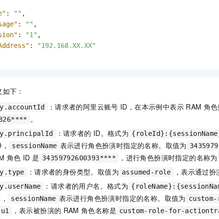
e"
:
""
,
sage"
:
""
,
sion"
:
"1"
,
Address"
:
"192.168.XX.XX"
义如下：
：请求者的阿里云账号
ID，在本示例中表示
RAM
角色
y.accountId
。
826****
：请求者的
ID。格式为
y.principalId
{roleId}:{sessionName
D，
表示进行角色扮演时指定的名称。取值为
sessionName
3435979
M
角色
ID
是
，进行角色扮演时指定的名称为
34359792600393****
：请求者的身份类型。取值为
，表示通过扮
y.type
assumed-role
：请求者的用户名。格式为
y.userName
{roleName}:{sessionNa
称，
表示进行角色扮演时指定的名称。取值为
sessionName
custom-
，表示被扮演的
RAM
角色名称是
:u1
custom-role-for-actiontr