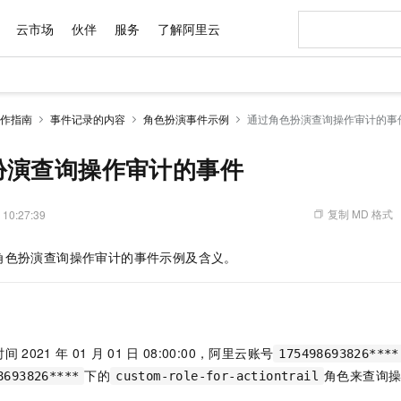
云市场
伙伴
服务
了解阿里云
AI 特惠
数据与 API
成为产品伙伴
企业增值服务
最佳实践
价格计算器
AI 场景体
基础软件
产品伙伴合
阿里云认证
市场活动
配置报价
大模型
作指南
事件记录的内容
角色扮演事件示例
通过角色扮演查询操作审计的事
自助选配和估算价格
步到位
域名与网站
智启 AI 普惠权益
产品生态集成认证中心
企业支持计划
云上春晚
Qwen Audio：打造专属 AI 语音助手
千问官方 MaaS 平台，为开发者和 Agent 而生，新用户赠送 1 亿 + tokens 额度
云服务器 EC
一句话生成原生
AI Coding
阿里云Maa
2026 阿里云
为企业打
数据集
Windows
大模型认证
模型
NEW
NEW
格式还原
值低价云产品抢先购
提供智能易用的域名与建站服务
至高享 1亿+免费 tokens，加速 Al 应用落地
Qwen-Audio-3.0-Realtime 端到端实时语音角色扮演
安全可靠、弹
输入一句话想法,
智能编程，一键
扮演查询操作审计的事件
产品生态伙伴
专家技术服务
云上奥运之旅
弹性计算合作
阿里云中企出
手机三要素
宝塔 Linux
全部认证
价格优势
开源旗舰模型
对象存储 OSS
即刻拥有 DeepSeek-V4-Pro
阿里云 OPC 创新助力计划
云数据库 RD
一键部署幻兽
AI 电商营销
产品生态伙伴工作台
企业增值服务台
云栖战略参考
云存储合作计
云栖大会
身份实名认证
CentOS
训练营
推动算力普惠，释放技术红利
的大模型服务
最高返9万
真正可用的 1M 上下文,一次完成代码全链路开发
轻松解锁专属 DeepSeek-V4-Pro
至高百万元 Token 补贴，加速一人公司成长
稳定、安全、高性价比、高性能的云存储服务
一键购买专属
从图文生成到
复制 MD 格式
 10:27:39
云上的中国
数据库合作计
活动全景
短信
Docker
图片和
自进化智能体
人工智能平台 PAI
5 分钟轻松部署专属 QwenPaw
Token Plan 模型订阅计划
Qoder
高效搭建 AI
AI 广告创作
企业成长
大模型
NEW
HOT
信息公告
角色扮演查询操作审计的事件示例及含义。
看见新力量
云网络合作计
OCR 文字识别
JAVA
级电脑
越聪明
证享300元代金券
一站式AI开发、训练和推理服务
Qwen3.8-Max 首发尝鲜，限时加量 10 倍，夜间低至2折
从聊天伙伴进化为能主动干活的本地数字员工
面向真实软件
图文、视频一
Kimi-K3
HappyHors
NEW
魔搭 Mode
loud
服务实践
官网公告
Kimi 最新旗舰模型，长程编程与推理利器
让文字生成流
金融模力时刻
Salesforce O
版
发票查验
全能环境
Qoder CN
Claude Code + GStack 打造工程团队
千问办公，限时限量积分加倍
云原生数据库 P
低代码高效构
AI 建站
NEW
作计划
计划
创新中心
魔搭 ModelSc
健康状态
让AI从“聊天伙伴”进化为能干活的“数字员工”
覆盖公网/内网、递归/权威、移动APP等全场景解析服务
安装技能 GStack，拥有专属 AI 工程团队
你的AI工作搭子，覆盖日常办公高频场景
基于千问大模型等，支持代码智能生成、研发智能问答
0 代码专业建
客户案例
天气预报查询
操作系统
Deepseek-v4-pro
HappyHors
态合作计划
时间
2021
年
01
月
01
日
08:00:00，阿里云账号
态智能体模型
旗舰 MoE 大模型，百万上下文与顶尖推理能力
图生视频，流
175498693826****
Compute
同享
容器服务 Kubernetes 版 ACK
万小智 AI 建站低至 15元/月
云防火墙
AI 短剧/漫剧
快递物流查询
WordPress
成为服务伙
高校合作
下的
角色来查询
8693826****
custom-role-for-actiontrail
式云数据仓库
点，立即开启云上创新
提供一站式管理容器应用的 K8s 服务
送.CN域名，送备案服务码
云原生的云上
AI助力短剧
GLM-5.2
Wan2.7-T
Ubuntu