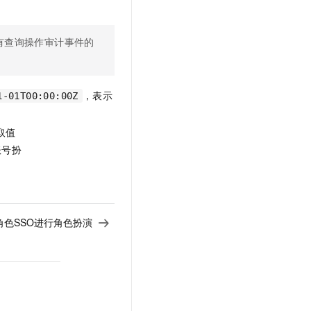
有查询操作审计事件的
，表示
1-01T00:00:00Z
取值
账号扮
角色SSO进行角色扮演