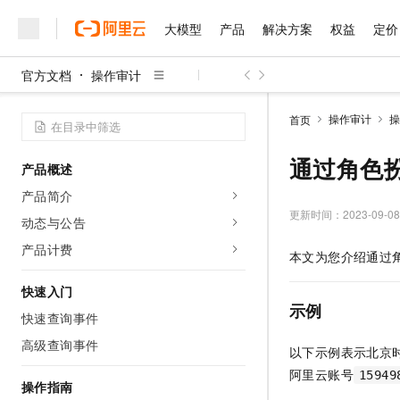
大模型
产品
解决方案
权益
定价
官方文档
操作审计
大模型
产品
解决方案
权益
定价
云市场
伙伴
服务
了解阿里云
精选产品
精选解决方案
普惠上云
产品定价
精选商城
成为销售伙伴
售前咨询
为什么选择阿里云
千问AI平台
操作审计
操
首页
了解云产品的定价详情
大模型服务平台百炼
睿译宝，AI翻译排版一
普惠上云 官方力荐
分销伙伴
在线服务
网站建设
什么是云计算
大
大模型服务与应用平台
上传文档即自动完成翻译和
云服务器38元/年起，超
通过角色
产品概述
咨询伙伴
多端小程序
技术领先
云上成本管理
售后服务
千问大模型
GLM-5.2：长任务时代
官方推荐返现计划
大模型
产品简介
大模型
精选产品
精选解决方案
Salesforce 国际版订阅
稳定可靠
管理和优化成本
多元化、高性能、安全可靠
推荐新用户得奖励，单订单
更新时间：
2023-09-08
销售伙伴合作计划
动态与公告
自助服务
友盟天域
安全合规
人工智能与机器学习
AI
文本生成
无影云电脑
Hermes Agent，打造
云工开物
产品计费
本文为您介绍通过
无影生态合作计划
在线服务
观测云
分析师报告
随时随地安全接入的云上超
自主进化，持久记忆，越用
高校专属算力普惠，学生认
计算
互联网应用开发
Qwen3.8-Max
HOT
Salesforce On Alibaba C
工单服务
快速入门
智能体时代全能旗舰模型
Tuya 物联网平台阿里云
研究报告与白皮书
云解析DNS
快速拥有专属 OpenClaw
Consulting Partner 合
示例
大数据
容器
快速查询事件
免费试用
短信专区
蓝凌 OA
Qwen3.7-Plus
AI 大模型销售与服务生
高级查询事件
现代化应用
存储
天池大赛
以下示例表示北京
能看、能想、能动手的多模
云原生大数据计算服务 Max
解决方案免费试用 新老
电子合同
阿里云账号
15949
面向分析的企业级SaaS模
最高领取价值200元试用
安全
网络与CDN
操作指南
AI 算法大赛
Qwen3-VL-Plus
畅捷通