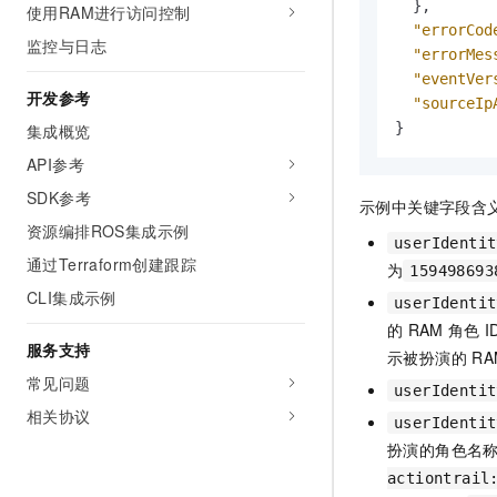
}
,
使用RAM进行访问控制
"errorCod
监控与日志
"errorMes
"eventVer
开发参考
"sourceIp
}
集成概览
API参考
SDK参考
示例中关键字段含
资源编排ROS集成示例
userIdentit
通过Terraform创建跟踪
为
159498693
CLI集成示例
userIdentit
的
RAM
角色
I
服务支持
示被扮演的
RA
常见问题
userIdentit
相关协议
userIdentit
扮演的角色名
actiontrail