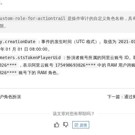
。
是操作审计的自定义角色名称，具
ustom-role-for-actiontrail
限。
：事件的发生时间（UTC
格式）。取值为
y.creationDate
2021-0
年
01
月
01
日
08:00:00。
：扮演者账号所属的阿里云账号
ID。
meters.stsTokenPlayerUid
，表示阿里云账号
中的
RAM
用户跨
826****
175498693826****
账号下的
RAM
角色。
826****
用户角色扮演
下一篇：
通过
该文章对您有帮助吗？
反馈