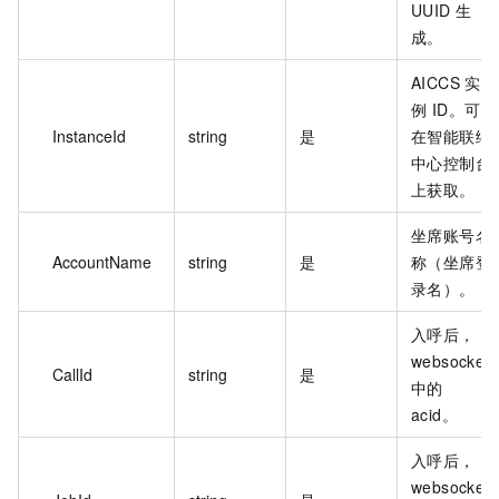
UUID 生
成。
AICCS 实
例 ID。可
InstanceId
string
是
在智能联络
中心控制台
上获取。
坐席账号名
AccountName
string
是
称（坐席登
录名）。
入呼后，
websocket
CallId
string
是
中的
acid。
入呼后，
websocket