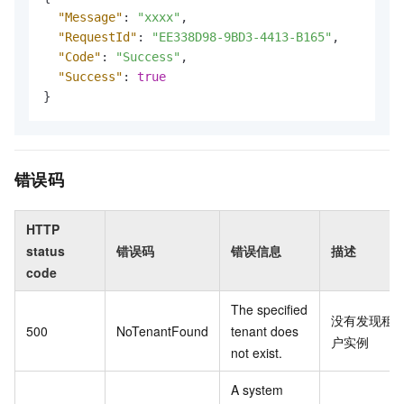
"Message"
:
"xxxx"
,
"RequestId"
:
"EE338D98-9BD3-4413-B165"
,
"Code"
:
"Success"
,
"Success"
:
true
}
错误码
HTTP
status
错误码
错误信息
描述
code
The specified
没有发现租
500
NoTenantFound
tenant does
户实例
not exist.
A system