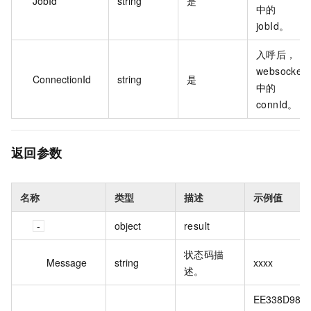
JobId
string
是
中的
jobId。
入呼后，
websocket
ConnectionId
string
是
中的
connId。
返回参数
名称
类型
描述
示例值
object
result
状态码描
Message
string
xxxx
述。
EE338D98-