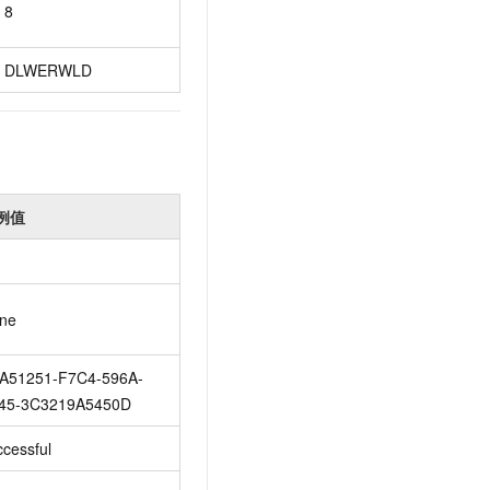
8
t.diy 一步搞定创意建站
构建大模型应用的安全防护体系
通过自然语言交互简化开发流程,全栈开发支持
通过阿里云安全产品对 AI 应用进行安全防护
DLWERWLD
例值
ne
A51251-F7C4-596A-
45-3C3219A5450D
ccessful