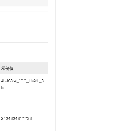
文戏情感细腻自然，动作戏激烈拳拳到肉，实现更强表演能力
支持中英文自由切换，具备更强的噪声鲁棒性
云聚AI 严选权益
SSL 证书
，一键激活高效办公新体验
精选AI产品，从模型到应用全链提效
堡垒机
AI 用量加速计划
应用
防火墙
、识别商机，让客服更高效、服务更出色。
新老同享，达量后返
千问办公
主机安全
NEW
的智能体编程平台
一站式AI生产力平台
AI 应用及服务市场
伶鹊
企业级人与Agent协作平台，接入和调度多个数字员工
智能客服平台，对话机器人、对话分析、智能外呼
AI 应用
示例值
大模型服务平台百炼 - 全妙
大模型
JILIANG_*****_TEST_N
应用创作平台
多模态内容创作工具，已接入 DeepSeek
ET
自然语言处理
数据标注
机器学习
息提取
与 AI 智能体进行实时音视频通话
24243248*****33
从文本、图片、视频中提取结构化的属性信息
构建支持视频理解的 AI 音视频实时通话应用