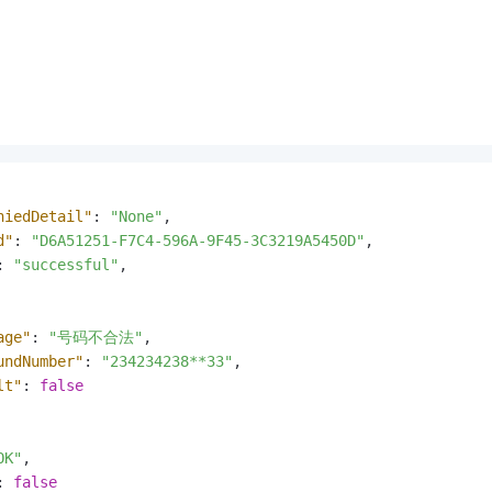
niedDetail"
:
"None"
,
d"
:
"D6A51251-F7C4-596A-9F45-3C3219A5450D"
,
:
"successful"
,
age"
:
"号码不合法"
,
undNumber"
:
"234234238**33"
,
lt"
:
false
OK"
,
:
false