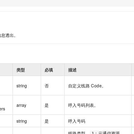
服务生态伙伴
视觉 Coding、空间感知、多模态思考等全面升级
1M上下文，专为长程任务能力而生
云工开物
企业应用
Night Plan 支持 Qwen 3.8-Max
AI 办公
NEW
Red Hat
30+ 款产品免费体验
夜间 5 折，Qwen/Meoo/TokenPlan 客户专享
AI智能应用
科研合作
ERP
堂（旗舰版）
SUSE
智能客服
AI 应用构建
大模型原生
CRM
2个月
自动承接线索
信息透出。
建站小程序
Qoder
大模型服务平台百炼-应用模版
OA 办公系统
HOT
NEW
面向真实软件
个人版上线、团队版降价；千问3.8-Max首发发尝鲜
丰富多元化的应用模版和解决方案
力提升
财税管理
模板建站
万有无界
大模型服务平台百炼-智能体
400电话
定制建站
的模型效果
灵活可视化地构建企业级 Agent
类型
必填
描述
方案
广告营销
模板小程序
秒悟
人工智能平台 PAI
定制小程序
云端极速 AI 
新一代 AI 视频生成模型，深度适配广告营销等场景
AI Native 的算法工程平台，一站式完成建模、训练、推理服务部署
string
否
自定义线路 Code。
APP 开发
建站系统
array
是
呼入号码列表。
ers
AI 应用
10分钟微调：让0.6B模型媲美235B模型
多模态数据信
string
是
呼入号码
依托云原生高可用架构,实现Dify私有化部署
用1%尺寸在特定领域达到大模型90%以上效果
线路类型。
1：云通信资源