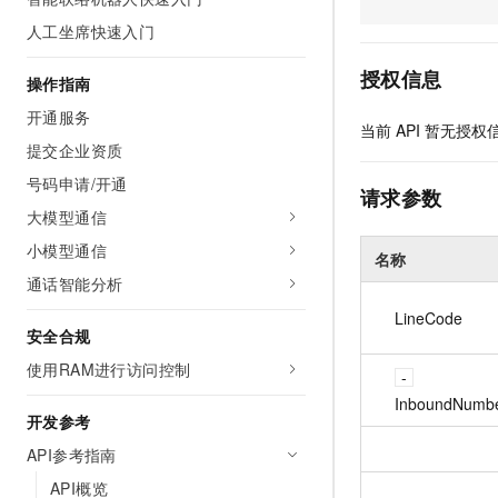
AI 产品 免费试用
网络
安全
云开发大赛
人工坐席快速入门
Tableau 订阅
1亿+ 大模型 tokens 和 
可观测
入门学习赛
中间件
AI空中课堂在线直播课
授权信息
操作指南
140+云产品 免费试用
大模型服务
上云与迁云
产品新客免费试用，最长1
数据库
开通服务
当前
API
暂无授权
生态解决方案
千问AI平台-Token Plan
提交企业资质
企业出海
大模型ACA认证体验
大数据计算
助力企业全员 AI 认知与能
号码申请/开通
行业生态解决方案
请求参数
政企业务
媒体服务
千问AI平台-模型体验
大模型通信
开发者生态解决方案
在线体验全尺寸、多种模态
小模型通信
企业服务与云通信
名称
AI 开发和 AI 应用解决
Happy 系列大模型
通话智能分析
域名与网站
LineCode
安全合规
终端用户计算
使用RAM进行访问控制
Serverless
大模型解决方案
InboundNumb
开发参考
开发工具
快速部署 Dify，高效搭建 
API参考指南
迁移与运维管理
API概览