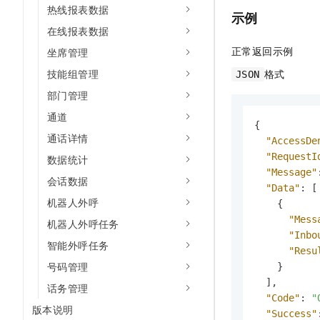
热线报表数据
示例
在线报表数据
正常返回示例
坐席管理
格式
技能组管理
JSON
部门管理
通道
{
通话详情
"AccessDe
"RequestI
数据统计
"Message"
会话数据
"Data"
:
[
机器人外呼
{
"Mess
机器人外呼任务
"Inbo
智能外呼任务
"Resu
号码管理
}
]
,
话务管理
"Code"
:
"
版本说明
"Success"