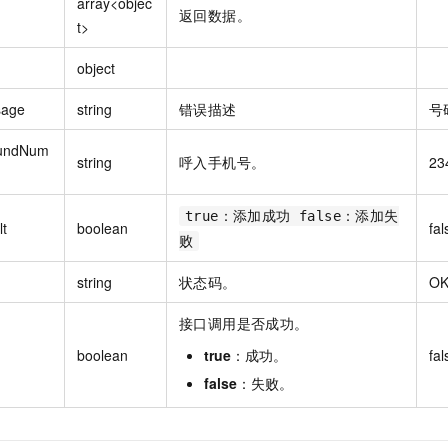
array<objec
返回数据。
t>
object
sage
string
错误描述
号
undNum
string
呼入手机号。
23
true：添加成功 false：添加失
lt
boolean
fal
败
string
状态码。
O
接口调用是否成功。
boolean
true
：成功。
fal
false
：失败。