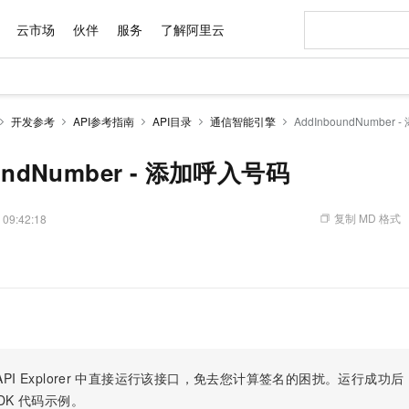
云市场
伙伴
服务
了解阿里云
AI 特惠
数据与 API
成为产品伙伴
企业增值服务
最佳实践
价格计算器
AI 场景体
基础软件
产品伙伴合
阿里云认证
市场活动
配置报价
大模型
开发参考
API参考指南
API目录
通信智能引擎
AddInboundNumber
自助选配和估算价格
步到位
域名与网站
智启 AI 普惠权益
产品生态集成认证中心
企业支持计划
云上春晚
Qwen Audio：打造专属 AI 语音助手
千问官方 MaaS 平台，为开发者和 Agent 而生，新用户赠送 1 亿 + tokens 额度
云服务器 EC
一句话生成原生
AI Coding
阿里云Maa
2026 阿里云
为企业打
数据集
Windows
大模型认证
模型
NEW
NEW
格式还原
值低价云产品抢先购
提供智能易用的域名与建站服务
至高享 1亿+免费 tokens，加速 Al 应用落地
Qwen-Audio-3.0-Realtime 端到端实时语音角色扮演
安全可靠、弹
输入一句话想法,
智能编程，一键
undNumber - 添加呼入号码
产品生态伙伴
专家技术服务
云上奥运之旅
弹性计算合作
阿里云中企出
手机三要素
宝塔 Linux
全部认证
价格优势
开源旗舰模型
对象存储 OSS
即刻拥有 DeepSeek-V4-Pro
阿里云 OPC 创新助力计划
云数据库 RD
一键部署幻兽
AI 电商营销
产品生态伙伴工作台
企业增值服务台
云栖战略参考
云存储合作计
云栖大会
身份实名认证
CentOS
训练营
推动算力普惠，释放技术红利
的大模型服务
最高返9万
真正可用的 1M 上下文,一次完成代码全链路开发
轻松解锁专属 DeepSeek-V4-Pro
至高百万元 Token 补贴，加速一人公司成长
稳定、安全、高性价比、高性能的云存储服务
一键购买专属
从图文生成到
复制 MD 格式
 09:42:18
云上的中国
数据库合作计
活动全景
短信
Docker
图片和
自进化智能体
人工智能平台 PAI
5 分钟轻松部署专属 QwenPaw
Token Plan 模型订阅计划
Qoder
高效搭建 AI
AI 广告创作
企业成长
大模型
NEW
HOT
信息公告
看见新力量
云网络合作计
OCR 文字识别
JAVA
级电脑
越聪明
证享300元代金券
一站式AI开发、训练和推理服务
Qwen3.8-Max 首发尝鲜，限时加量 10 倍，夜间低至2折
从聊天伙伴进化为能主动干活的本地数字员工
面向真实软件
图文、视频一
Kimi-K3
HappyHors
NEW
魔搭 Mode
loud
服务实践
官网公告
Kimi 最新旗舰模型，长程编程与推理利器
让文字生成流
金融模力时刻
Salesforce O
版
发票查验
全能环境
Qoder CN
Claude Code + GStack 打造工程团队
千问办公，限时限量积分加倍
云原生数据库 P
低代码高效构
AI 建站
NEW
作计划
计划
创新中心
魔搭 ModelSc
健康状态
让AI从“聊天伙伴”进化为能干活的“数字员工”
覆盖公网/内网、递归/权威、移动APP等全场景解析服务
安装技能 GStack，拥有专属 AI 工程团队
你的AI工作搭子，覆盖日常办公高频场景
基于千问大模型等，支持代码智能生成、研发智能问答
0 代码专业建
客户案例
天气预报查询
操作系统
Deepseek-v4-pro
HappyHors
态合作计划
态智能体模型
旗舰 MoE 大模型，百万上下文与顶尖推理能力
图生视频，流
Compute
同享
容器服务 Kubernetes 版 ACK
万小智 AI 建站低至 15元/月
云防火墙
AI 短剧/漫剧
快递物流查询
WordPress
成为服务伙
高校合作
PI Explorer
中直接运行该接口，免去您计算签名的困扰。运行成功后，OpenA
式云数据仓库
点，立即开启云上创新
提供一站式管理容器应用的 K8s 服务
送.CN域名，送备案服务码
云原生的云上
AI助力短剧
GLM-5.2
Wan2.7-T
DK
代码示例。
Ubuntu