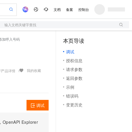
文档
备案
控制台
输入文档关键字查找
验
作计划
器
AI 活动
专业服务
服务伙伴合作计划
开发者社区
加入我们
服务平台百炼
阿里云 OPC 创新助力计划
 - 添加呼入号码
本页导读
（1）
一站式生成采购清单，支持单品或批量购买
S
可编辑精美 PPT 文稿
S产品伙伴计划（繁花）
峰会
造的大模型服务与应用开发平台
轻量应用服务器
Agency Agents：拥有专属领域专家
AI 生产力先锋
Al MaaS 服务伙伴赋能合作
域名
博文
Careers
至高可申请百万元
调试
性可伸缩的云计算服务
 轻松生成专业的 PPT
开启高性价比 AI 编程新体验
先锋实践拓展 AI 生产力的边界
快速构建应用程序和网站，即刻迈出上云第一步
多领域专家智能体,一键组建 AI 虚拟交付团队
Token 补贴，五大权
计划
海大会
伙伴信用分合作计划
商标
问答
社会招聘
授权信息
益加速 OPC 成功
S
帕鲁游戏服务器
数字证书管理服务（原SSL证书）
HappyHorse 打造一站式影视创作平台
飞天发布时刻
HOT
划
备案
电子书
校园招聘
请求参数
联机服务器，轻松开启游戏
视频创作，一键激活电商全链路生产力
全托管，含MySQL、PostgreSQL、SQL Server、MariaDB多引擎
实现全站 HTTPS，呈现可信的 Web 访问
所见，即是所愿
可视化编排打通从文字构思到成片全链路闭环
我的收藏
产品详情
更多支持
划
公司注册
镜像站
返回参数
视频生成
语音识别与合成
 智能体与工作流应用
短信服务
漫剧工坊：一站式动画创作平台
AI 实训营
合作伙伴培训与认证
示例
划
上云迁移
的智能体编程平台
站生成，高效打造优质广告素材
通过阿里云百炼高效搭建AI应用,助力高效开发
快速生产连贯的高质量长漫剧
从基础到进阶，Agent 创客手把手教你
国内短信简单易用，安全可靠，秒级触达，全球覆盖200+国家和地区。
e-1.1-T2V
Qwen3-TTS-Flash
lScope
我要反馈
查询合作伙伴
错误码
畅细腻的高质量视频
离线语音合成大模型，多语言方言自适应，低延迟高稳定
n Alibaba Cloud ISV 合作
代维服务
olarDB
建企业门户网站
大数据开发治理平台 DataWorks
10 分钟搭建微信、支付宝小程序
变更历史
调试
创新加速
ope
登录合作伙伴管理后台
我要建议
站，无忧落地极速上线
以可视化方式快速构建移动和 PC 门户网站
100%兼容MySQL、PostgreSQL，兼容Oracle，支持集中和分布式
高效部署网站，快速应用到小程序
Data Agent 驱动的一站式 Data+AI 开发治理平台
e-1.1-I2V
Cosyvoice-V3-Flash
安全
畅自然，细节丰富
高表现力语音合成大模型，语音克隆听感自然
我要投诉
上云场景组合购
伴
PI Explorer
边界网络安全防护产品
漫剧创作，剧本、分镜、视频高效生成
覆盖90%+业务场景，专享组合折扣价
2V
VPN
Fun-ASR