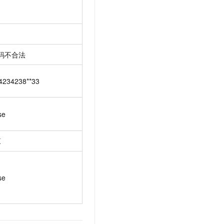
码不合法
4234238**33
se
K
se