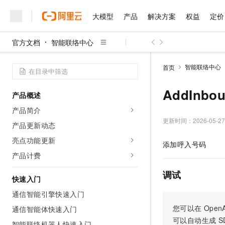
大模型
产品
解决方案
权益
定价
官方文档
智能联络中心
大模型
产品
解决方案
权益
定价
云市场
伙伴
服务
了解阿里云
精选产品
精选解决方案
普惠上云
产品定价
精选商城
成为销售伙伴
售前咨询
为什么选择阿里云
千问AI平台
智能联络中心
首页
了解云产品的定价详情
大模型服务平台百炼
睿译宝，AI翻译排版一
普惠上云 官方力荐
分销伙伴
在线服务
网站建设
什么是云计算
大
大模型服务与应用平台
上传文档即自动完成翻译和
云服务器38元/年起，超
AddInbo
产品概述
咨询伙伴
多端小程序
技术领先
云上成本管理
售后服务
千问大模型
GLM-5.2：长任务时代
官方推荐返现计划
大模型
产品简介
大模型
精选产品
精选解决方案
Salesforce 国际版订阅
稳定可靠
管理和优化成本
多元化、高性能、安全可靠
推荐新用户得奖励，单订单
更新时间：
2026-05-27
销售伙伴合作计划
产品更新动态
自助服务
友盟天域
安全合规
人工智能与机器学习
AI
文本生成
无影云电脑
Hermes Agent，打造
云工开物
亮点功能更新
添加呼入号码
无影生态合作计划
在线服务
观测云
分析师报告
随时随地安全接入的云上超
自主进化，持久记忆，越用
高校专属算力普惠，学生认
计算
互联网应用开发
产品计费
Qwen3.8-Max
HOT
Salesforce On Alibaba C
工单服务
智能体时代全能旗舰模型
Tuya 物联网平台阿里云
研究报告与白皮书
云解析DNS
快速拥有专属 OpenClaw
Consulting Partner 合
调试
大数据
容器
快速入门
免费试用
短信专区
蓝凌 OA
Qwen3.7-Plus
AI 大模型销售与服务生
通信智能引擎快速入门
现代化应用
存储
天池大赛
能看、能想、能动手的多模
云原生大数据计算服务 Max
解决方案免费试用 新老
电子合同
您可以在
OpenA
通信智能体快速入门
面向分析的企业级SaaS模
最高领取价值200元试用
安全
网络与CDN
AI 算法大赛
Qwen3-VL-Plus
可以自动生成
S
畅捷通
智能联络机器人快速入门