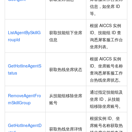
信息，如坐席
ID
等。
根据
AICCS
实例
ListAgentBySkillG
获取技能组下坐席
ID、技能组
ID
查
roupId
信息
询悉犀客服工作台
坐席列表。
根据
AICCS
实例
GetHotlineAgentS
ID、坐席账号名称
获取热线坐席状态
tatus
查询悉犀客服工作
台热线坐席状态。
通过指定技能组及
RemoveAgentFro
从技能组移除坐席
坐席
ID，从技能
mSkillGroup
账号
组移除坐席账号。
根据实例
ID、坐
GetHotlineAgentD
席账号名称获取热
获取热线坐席详情