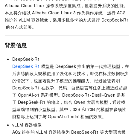
Alibaba Cloud Linux
操作系统深度集成，显著提升系统的性能。
本文将介绍以
Alibaba Cloud Linux 3
作为操作系统，运行
AC2
维护的
vLLM
容器镜像，采用多机多卡的方式进行
DeepSeek-R1
的分布式部署。
背景信息
DeepSeek-R1
DeepSeek-R1
模型是
DeepSeek
推出的第一代推理模型，在
后训练阶段大规模使用了强化学习技术，即使在标注数据极少
的情况下，也显著提升了模型的推理能力。经过验证表明，
DeepSeek-R1
在数学、代码、自然语言等任务上接近或超越
了
OpenAI-o1
系列模型。DeepSeek-R1-Distill-Qwen
是基
于
DeepSeek-R1
的输出，结合
Qwen
大语言模型，通过模
型蒸馏得到的小型模型。其中，32B
和
70B
的模型在多项性
能指标上达到了与
OpenAI o1-mini
相当的效果。
vLLM
容器镜像
AC2
维护的
vLLM
容器镜像为
DeepSeek-R1
等大型语言模