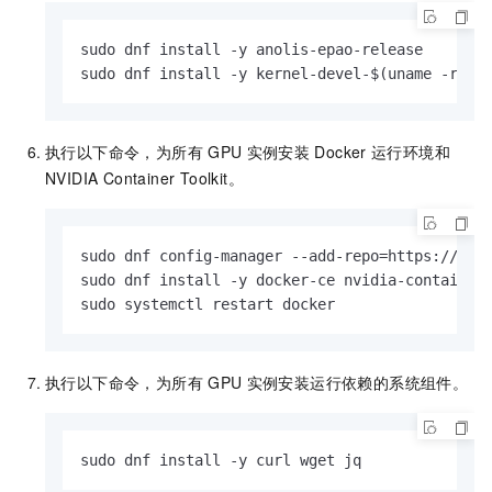
sudo dnf install -y anolis-epao-release

sudo dnf install -y kernel-devel-$(uname -r) n
执行以下命令，为所有
GPU
实例安装
Docker
运行环境和
NVIDIA Container Toolkit。
sudo dnf config-manager --add-repo=https://mirr
sudo dnf install -y docker-ce nvidia-container-
sudo systemctl restart docker
执行以下命令，为所有
GPU
实例安装运行依赖的系统组件。
sudo dnf install -y curl wget jq