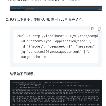
执行以下命令，使用
cURL
调用
vLLM
服务
API。
curl -s http://localhost:8000/v1/chat/completio
  -H "Content-Type: application/json" \

  -d '{"model": "deepseek-r1", "messages": [{
  jq '.choices[0].message.content' | \

  xargs echo -e
结果如下图所示。