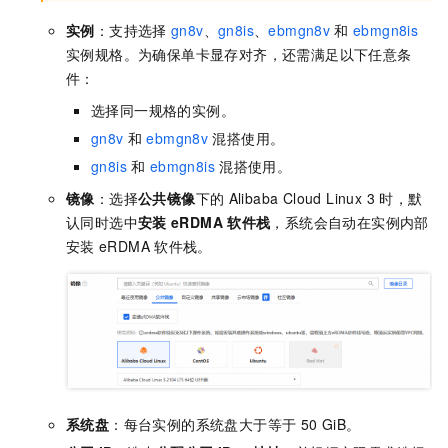
实例
：支持选择
gn8v
、
gn8is
、
ebmgn8v
和
ebmgn8is
实例规格。为确保单卡显存对齐，还需满足以下任意条
件：
选择同一规格的实例。
gn8v
和
ebmgn8v
混搭使用。
gn8is
和
ebmgn8is
混搭使用。
镜像
：选择
公共镜像
下的
Alibaba Cloud Linux 3
时，默
认同时选中
安装
eRDMA
软件栈
，系统会自动在实例内部
安装
eRDMA
软件栈。
系统盘
：每台实例的系统盘大于等于
50 GiB。