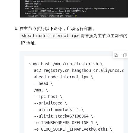
在主节点执行以下命令，启动运行容器。
需替换为主节点主网卡的
<head_node_internal_ip>
IP
地址。
sudo bash /mnt/run_cluster.sh \

  ac2-registry.cn-hangzhou.cr.aliyuncs.com/a
  <head_node_internal_ip> \

  --head \

  /mnt \

  --ipc host \

  --privileged \

  --ulimit memlock=-1 \

  --ulimit stack=67108864 \

  -e TRANSFORMERS_OFFLINE=1 \

  -e GLOO_SOCKET_IFNAME=eth0,eth1 \
