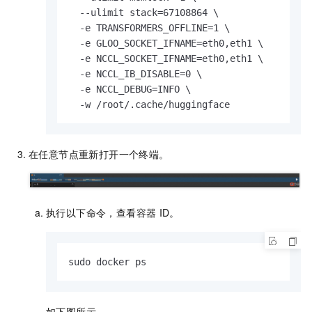
  --ulimit stack=67108864 \

  -e TRANSFORMERS_OFFLINE=1 \

  -e GLOO_SOCKET_IFNAME=eth0,eth1 \

  -e NCCL_SOCKET_IFNAME=eth0,eth1 \

  -e NCCL_IB_DISABLE=0 \

  -e NCCL_DEBUG=INFO \

  -w /root/.cache/huggingface
在任意节点重新打开一个终端。
执行以下命令，查看容器
ID。
sudo docker ps
如下图所示。