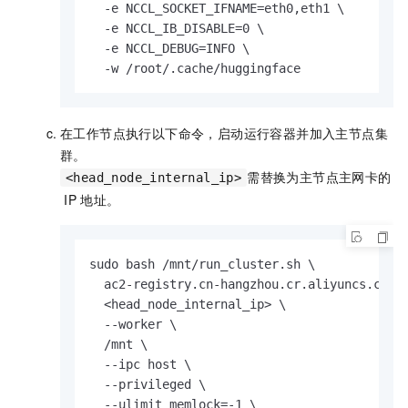
  -e NCCL_SOCKET_IFNAME=eth0,eth1 \

  -e NCCL_IB_DISABLE=0 \

  -e NCCL_DEBUG=INFO \

  -w /root/.cache/huggingface
在工作节点执行以下命令，启动运行容器并加入主节点集
群。
需替换为主节点主网卡的
<head_node_internal_ip>
IP
地址。
sudo bash /mnt/run_cluster.sh \

  ac2-registry.cn-hangzhou.cr.aliyuncs.com/a
  <head_node_internal_ip> \

  --worker \

  /mnt \

  --ipc host \

  --privileged \

  --ulimit memlock=-1 \
