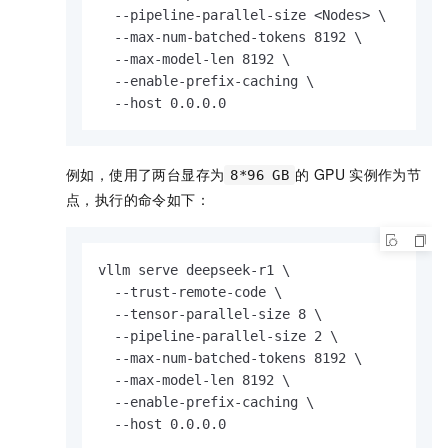
  --pipeline-parallel-size <Nodes> \

  --max-num-batched-tokens 8192 \

  --max-model-len 8192 \

  --enable-prefix-caching \

  --host 0.0.0.0
例如，使用了两台显存为
的
GPU
实例作为节
8*96 GB
点，执行的命令如下：
vllm serve deepseek-r1 \

  --trust-remote-code \

  --tensor-parallel-size 8 \

  --pipeline-parallel-size 2 \

  --max-num-batched-tokens 8192 \

  --max-model-len 8192 \

  --enable-prefix-caching \

  --host 0.0.0.0