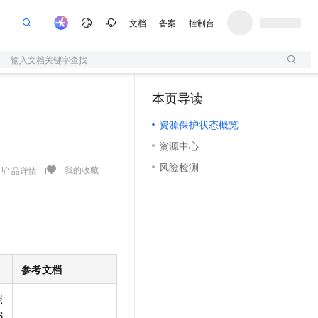
文档
备案
控制台
输入文档关键字查找
验
作计划
器
AI 活动
专业服务
服务伙伴合作计划
开发者社区
加入我们
服务平台百炼
阿里云 OPC 创新助力计划
本页导读
一站式生成采购清单，支持单品或批量购买
S
S产品伙伴计划（繁花）
峰会
造的大模型服务与应用开发平台
Qwen Audio：打造专属 AI 语音助手
轻量应用服务器
一句话生成原生可编辑精美 PPT 文稿
AI 生产力先锋
Al MaaS 服务伙伴赋能合作
域名
博文
Careers
NEW
至高可申请百万元
资源保护状态概览
性可伸缩的云计算服务
开启高性价比 AI 编程新体验
Qwen-Audio-3.0-Realtime 端到端实时语音角色扮演
输入一句话想法, 轻松生成专业的 PPT
先锋实践拓展 AI 生产力的边界
快速构建应用程序和网站，即刻迈出上云第一步
Token 补贴，五大权
计划
海大会
伙伴信用分合作计划
商标
问答
社会招聘
资源中心
益加速 OPC 成功
S
eek-V4-Pro
数字证书管理服务（原SSL证书）
一键部署幻兽帕鲁游戏服务器
飞天发布时刻
HOT
划
备案
电子书
校园招聘
风险检测
pSeek-V4-Pro
视频创作，一键激活电商全链路生产力
全托管，含MySQL、PostgreSQL、SQL Server、MariaDB多引擎
实现全站HTTPS，呈现可信的WEB访问
一键购买专属联机服务器，轻松开启游戏
所见，即是所愿
我的收藏
产品详情
更多支持
划
公司注册
镜像站
视频生成
语音识别与合成
专属 QwenPaw
短信服务
漫剧工坊：一站式动画创作平台
AI 实训营
HOT
合作伙伴培训与认证
划
上云迁移
的智能体编程平台
站生成，高效打造优质广告素材
从聊天伙伴进化为能主动干活的本地数字员工
快速生产连贯的高质量长漫剧
从基础到进阶，Agent 创客手把手教你
国内短信简单易用，安全可靠，秒级触达，全球覆盖200+国家和地区。
e-1.1-T2V
Qwen3-TTS-Flash
lScope
我要反馈
查询合作伙伴
畅细腻的高质量视频
离线语音合成大模型，多语言方言自适应，低延迟高稳定
n Alibaba Cloud ISV 合作
代维服务
olarDB
建企业门户网站
大数据开发治理平台 DataWorks
10 分钟搭建微信、支付宝小程序
创新加速
ope
登录合作伙伴管理后台
我要建议
站，无忧落地极速上线
以可视化方式快速构建移动和 PC 门户网站
100%兼容MySQL、PostgreSQL，兼容Oracle，支持集中和分布式
高效部署网站，快速应用到小程序
Data Agent 驱动的一站式 Data+AI 开发治理平台
e-1.1-I2V
Cosyvoice-V3-Flash
参考文档
安全
畅自然，细节丰富
高表现力语音合成大模型，语音克隆听感自然
我要投诉
上云场景组合购
伴
照
边界网络安全防护产品
漫剧创作，剧本、分镜、视频高效生成
覆盖90%+业务场景，专享组合折扣价
2V
VPN
Fun-ASR
S