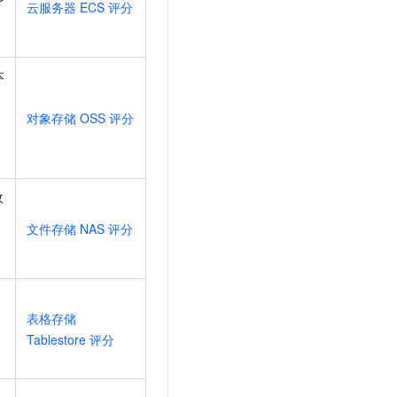
云服务器
ECS
评分
文戏情感细腻自然，动作戏激烈拳拳到肉，实现更强表演能力
支持中英文自由切换，具备更强的噪声鲁棒性
云聚AI 严选权益
SSL 证书
，一键激活高效办公新体验
精选AI产品，从模型到应用全链提效
堡垒机
AI 用量加速计划
应用
本
防火墙
、识别商机，让客服更高效、服务更出色。
新老同享，达量后返
千问办公
主机安全
NEW
对象存储
OSS
评分
的智能体编程平台
一站式AI生产力平台
AI 应用及服务市场
伶鹊
企业级人与Agent协作平台，接入和调度多个数字员工
智能客服平台，对话机器人、对话分析、智能外呼
收
AI 应用
大模型服务平台百炼 - 全妙
文件存储
NAS
评分
大模型
应用创作平台
多模态内容创作工具，已接入 DeepSeek
自然语言处理
数据标注
表格存储
机器学习
Tablestore
评分
息提取
与 AI 智能体进行实时音视频通话
从文本、图片、视频中提取结构化的属性信息
构建支持视频理解的 AI 音视频实时通话应用