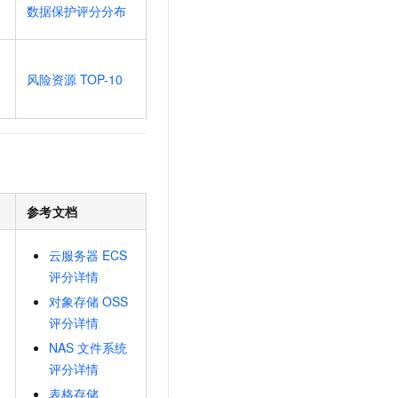
t.diy 一步搞定创意建站
构建大模型应用的安全防护体系
数据保护评分分布
通过自然语言交互简化开发流程,全栈开发支持
通过阿里云安全产品对 AI 应用进行安全防护
风险资源
TOP-10
参考文档
云服务器
ECS
评分详情
对象存储
OSS
评分详情
NAS
文件系统
评分详情
表格存储