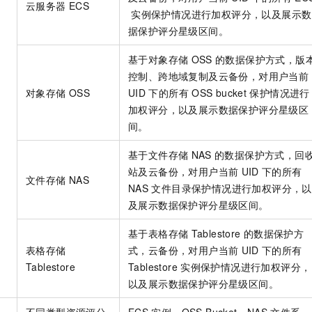
服务生态伙伴
云服务器
ECS
视觉 Coding、空间感知、多模态思考等全面升级
1M上下文，专为长程任务能力而生
云工开物
企业应用
Night Plan 支持 Qwen 3.8-Max
AI 办公
NEW
实例保护情况进行加权评分，以及展示数
Red Hat
30+ 款产品免费体验
夜间 5 折，Qwen/Meoo/TokenPlan 客户专享
AI智能应用
据保护评分星级区间。
科研合作
ERP
堂（旗舰版）
SUSE
智能客服
AI 应用构建
大模型原生
基于对象存储
OSS
的数据保护方式，版
CRM
2个月
自动承接线索
控制、跨地域复制及云备份，对用户当前
建站小程序
Qoder
大模型服务平台百炼-应用模版
OA 办公系统
HOT
NEW
对象存储
OSS
UID
下的所有
OSS bucket
保护情况进行
面向真实软件
个人版上线、团队版降价；千问3.8-Max首发发尝鲜
丰富多元化的应用模版和解决方案
加权评分，以及展示数据保护评分星级区
力提升
财税管理
模板建站
间。
万有无界
大模型服务平台百炼-智能体
400电话
定制建站
的模型效果
灵活可视化地构建企业级 Agent
基于文件存储
NAS
的数据保护方式，回
方案
广告营销
模板小程序
站及云备份，对用户当前
UID
下的所有
秒悟
人工智能平台 PAI
文件存储
NAS
NAS
文件目录保护情况进行加权评分，以
定制小程序
云端极速 AI 
新一代 AI 视频生成模型，深度适配广告营销等场景
AI Native 的算法工程平台，一站式完成建模、训练、推理服务部署
及展示数据保护评分星级区间。
APP 开发
基于表格存储
Tablestore
的数据保护方
建站系统
表格存储
式，云备份，对用户当前
UID
下的所有
Tablestore
Tablestore
实例保护情况进行加权评分，
AI 应用
10分钟微调：让0.6B模型媲美235B模型
多模态数据信
以及展示数据保护评分星级区间。
依托云原生高可用架构,实现Dify私有化部署
用1%尺寸在特定领域达到大模型90%以上效果