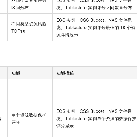
不同类型资源评分
ECS
实例、OSS Bucket、NAS
文件系
一个 AI 助手
即刻拥有 DeepSeek-R1 满血版
超强辅助，Bol
区间分布
统、Tablestore 实例评分区间数量分布
在企业官网、通讯软件中为客户提供 AI 客服
多种方案随心选，轻松解锁专属 DeepSeek
ECS
实例、OSS Bucket、NAS
文件系
不同类型资源风险
0
统、Tablestore 实例评分最低的
10
个资
TOP10
源详情展示
功能
功能描述
ECS
实例、OSS Bucket、NAS
文件系
单个资源数据保护
情
统、Tablestore 实例单个资源的数据保护
评分
评分展示