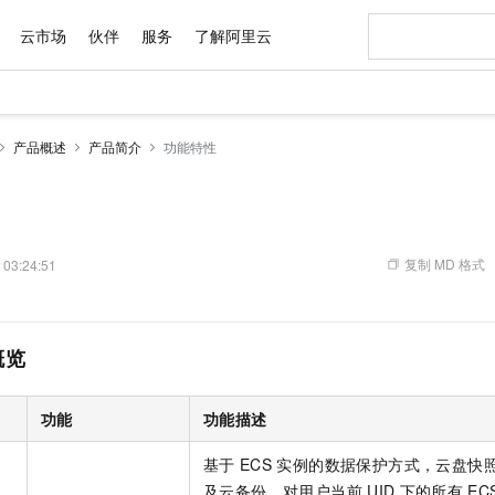
云市场
伙伴
服务
了解阿里云
AI 特惠
数据与 API
成为产品伙伴
企业增值服务
最佳实践
价格计算器
AI 场景体
基础软件
产品伙伴合
阿里云认证
市场活动
配置报价
大模型
产品概述
产品简介
功能特性
自助选配和估算价格
新方式
域名与网站
睿译宝，AI翻译排版一步到位
智启 AI 普惠权益
产品生态集成认证中心
企业支持计划
云上春晚
千问官方 MaaS 平台，为开发者和 Agent 而生，新用户赠送 1 亿 + tokens 额度
云服务器 EC
AI Coding
阿里云Maa
2026 阿里云
为企业打
数据集
Windows
大模型认证
模型
NEW
交付可用成果
值低价云产品抢先购
提供智能易用的域名与建站服务
上传文档即自动完成翻译和格式还原
至高享 1亿+免费 tokens，加速 Al 应用落地
安全可靠、弹
智能编程，一键
产品生态伙伴
专家技术服务
云上奥运之旅
弹性计算合作
阿里云中企出
手机三要素
宝塔 Linux
全部认证
价格优势
有专属领域专家
对象存储 OSS
GLM-5.2：长任务时代开源旗舰模型
阿里云 OPC 创新助力计划
云数据库 RD
即刻拥有 DeepS
AI 电商营销
产品生态伙伴工作台
企业增值服务台
云栖战略参考
云存储合作计
云栖大会
身份实名认证
CentOS
训练营
推动算力普惠，释放技术红利
的大模型服务
最高返9万
多领域专家智能体,一键组建 AI 虚拟交付团队
至高百万元 Token 补贴，加速一人公司成长
稳定、安全、高性价比、高性能的云存储服务
真正可用的 1M 上下文,一次完成代码全链路开发
轻松解锁专属 Dee
从图文生成到
复制 MD 格式
 03:24:51
云上的中国
数据库合作计
活动全景
短信
Docker
图片和
站式影视创作平台
人工智能平台 PAI
Hermes Agent，打造自进化智能体
Token Plan 模型订阅计划
Qoder
5 分钟轻松部署
AI 广告创作
企业成长
大模型
NEW
信息公告
看见新力量
云网络合作计
OCR 文字识别
JAVA
级电脑
证享300元代金券
可视化编排打通从文字构思到成片全链路闭环
一站式AI开发、训练和推理服务
自主进化，持久记忆，越用越聪明
Qwen3.8-Max 首发尝鲜，限时加量 10 倍，夜间低至2折
面向真实软件
图文、视频一
Kimi-K3
HappyHors
NEW
魔搭 Mode
概览
loud
服务实践
官网公告
Kimi 最新旗舰模型，长程编程与推理利器
让文字生成流
金融模力时刻
Salesforce O
版
发票查验
全能环境
Qoder CN
Claude Code + GStack 打造工程团队
千问办公，限时限量积分加倍
云原生数据库 P
低代码高效构
AI 建站
NEW
作计划
计划
创新中心
魔搭 ModelSc
健康状态
让AI从“聊天伙伴”进化为能干活的“数字员工”
覆盖公网/内网、递归/权威、移动APP等全场景解析服务
安装技能 GStack，拥有专属 AI 工程团队
你的AI工作搭子，覆盖日常办公高频场景
基于千问大模型等，支持代码智能生成、研发智能问答
0 代码专业建
客户案例
天气预报查询
操作系统
Deepseek-v4-pro
HappyHors
功能
功能描述
态合作计划
态智能体模型
旗舰 MoE 大模型，百万上下文与顶尖推理能力
图生视频，流
Compute
同享
容器服务 Kubernetes 版 ACK
万小智 AI 建站低至 15元/月
云防火墙
AI 短剧/漫剧
快递物流查询
WordPress
成为服务伙
高校合作
基于
ECS
实例的数据保护方式，云盘快
式云数据仓库
点，立即开启云上创新
提供一站式管理容器应用的 K8s 服务
送.CN域名，送备案服务码
云原生的云上
AI助力短剧
GLM-5.2
Wan2.7-T
Ubuntu
及云备份，对用户当前
UID
下的所有
EC