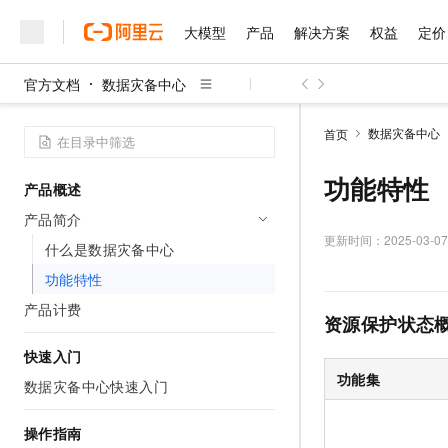
大模型
产品
解决方案
权益
定价
官方文档
数据灾备中心
大模型
产品
解决方案
权益
定价
云市场
伙伴
服务
了解阿里云
精选产品
精选解决方案
普惠上云
产品定价
精选商城
成为销售伙伴
售前咨询
为什么选择阿里云
千问AI平台
数据灾备中心
首页
了解云产品的定价详情
大模型服务平台百炼
千问办公，解锁你的工作
普惠上云 官方力荐
分销伙伴
在线服务
网站建设
什么是云计算
大
大模型服务与应用平台
企业级Agent产品，直接
云服务器38元/年起，超
功能特性
产品概述
咨询伙伴
多端小程序
技术领先
云上成本管理
售后服务
千问大模型
Agency Agents：拥
官方推荐返现计划
大模型
产品简介
大模型
精选产品
精选解决方案
Salesforce 国际版订阅
稳定可靠
管理和优化成本
多元化、高性能、安全可靠
推荐新用户得奖励，单订单
更新时间：
2025-03-07
销售伙伴合作计划
什么是数据灾备中心
自助服务
友盟天域
安全合规
人工智能与机器学习
AI
文本生成
无影云电脑
HappyHorse 打造一
云工开物
功能特性
无影生态合作计划
在线服务
观测云
分析师报告
随时随地安全接入的云上超
高校专属算力普惠，学生认
计算
互联网应用开发
产品计费
Qwen3.8-Max
HOT
资源保护状态
Salesforce On Alibaba C
工单服务
智能体时代全能旗舰模型
Tuya 物联网平台阿里云
研究报告与白皮书
云解析DNS
快速拥有专属 OpenClaw
Consulting Partner 合
大数据
容器
快速入门
免费试用
短信专区
蓝凌 OA
Qwen3.7-Plus
功能集
AI 大模型销售与服务生
数据灾备中心快速入门
现代化应用
存储
天池大赛
能看、能想、能动手的多模
云原生大数据计算服务 Max
解决方案免费试用 新老
电子合同
面向分析的企业级SaaS模
最高领取价值200元试用
安全
网络与CDN
操作指南
AI 算法大赛
Qwen3-VL-Plus
畅捷通