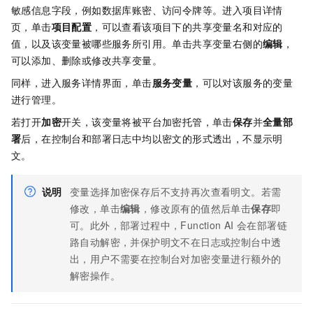
敏感信息字段，例如数据库账密、访问令牌等。进入项目详情
页，单击
项目配置
，可以查看该项目下的共享变量名和对应的
值，以及该变量被哪些服务所引用。单击共享变量右侧的
编辑
，
可以添加、删除或修改共享变量。
同样，进入服务详情界面，单击
服务变量
，可以对该服务的变量
进行管理。
若打开
加密
开关，该变量将被平台加密托管，单击
保存
并
全量部
署
后，在控制台和部署日志中均以密文的形式透出，不显示明
文。
说明
变量选择加密保存后不支持再次查看明文。若需
修改，单击
编辑
，修改原有的值然后单击
保存
即
可。此外，部署过程中，Function AI
会在部署链
路自动解密，并保护明文不在日志或控制台中透
出，用户不需要在控制台对加密变量进行额外的
解密操作。