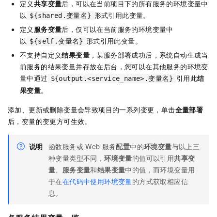
定义
共享变量
后，可以在当前项目下的所有服务的环境变量中
以
形式引用此变量。
${shared.变量名}
定义
服务变量
后，仅可以在当前服务的环境变量中
以
形式引用此变量。
${self.变量名}
不支持自定义
结果变量
，某服务部署成功后，系统自动生成当
前服务的结果变量并存放在后台，您可以在其他服务的环境变
量中通过
引用此
结
${output.<service_name>.变量名}
果变量
。
添加、更新或删除变量会导致项目的一系列变更，单击
全量部署
后，变量的变更方可生效。
说明
函数服务或
Web
服务
配置
中的
环境变量
与以上三
种变量类型不同，
环境变量
的值可以引用
共享变
量
、
服务变量
和
结果变量
中的值，而环境变量用
于在
在代码中使用环境变量
的方式获取相应信
息。