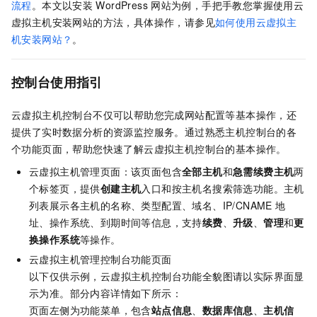
流程
。本文以安装
WordPress
网站为例，手把手教您掌握使用云
虚拟主机安装网站的方法，具体操作，请参见
如何使用云虚拟主
机安装网站？
。
控制台使用指引
云虚拟主机控制台不仅可以帮助您完成网站配置等基本操作，还
提供了实时数据分析的资源监控服务。通过熟悉主机控制台的各
个功能页面，帮助您快速了解云虚拟主机控制台的基本操作。
云虚拟主机管理页面：该页面包含
全部主机
和
急需续费主机
两
个标签页，提供
创建主机
入口和按主机名搜索筛选功能。主机
列表展示各主机的名称、类型配置、域名、IP/CNAME 地
址、操作系统、到期时间等信息，支持
续费
、
升级
、
管理
和
更
换操作系统
等操作。
云虚拟主机管理控制台功能页面
以下仅供示例，云虚拟主机控制台功能全貌图请以实际界面显
示为准。部分内容详情如下所示：
页面左侧为功能菜单，包含
站点信息
、
数据库信息
、
主机信