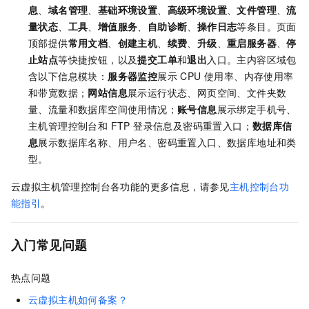
息
、
域名管理
、
基础环境设置
、
高级环境设置
、
文件管理
、
流
量状态
、
工具
、
增值服务
、
自助诊断
、
操作日志
等条目。页面
顶部提供
常用文档
、
创建主机
、
续费
、
升级
、
重启服务器
、
停
止站点
等快捷按钮，以及
提交工单
和
退出
入口。主内容区域包
含以下信息模块：
服务器监控
展示 CPU 使用率、内存使用率
和带宽数据；
网站信息
展示运行状态、网页空间、文件夹数
量、流量和数据库空间使用情况；
账号信息
展示绑定手机号、
主机管理控制台和 FTP 登录信息及密码重置入口；
数据库信
息
展示数据库名称、用户名、密码重置入口、数据库地址和类
型。
云虚拟主机管理控制台各功能的更多信息，请参见
主机控制台功
能指引
。
入门常见问题
热点问题
云虚拟主机如何备案？