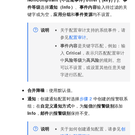
件等级
选择
通知（Info）
、
事件内容
输入待过滤的关
键字或为空，
应用分组
和
事件资源
均不设置。
说明
关于配置审计支持的系统事件，请
参见
配置审计
。
事件内容
是关键字匹配，例如：输
入
Critical
，表示只匹配配置审计
中
风险等级
为
高风险
的规则。您
可以不设置，或设置其他任意关键
字进行匹配。
合并降噪
：使用默认值。
通知
：
创建通知配置时选择
步骤 2
中创建的报警联系
组；在
自定义通知方式
中，为
短信
的
报警级别
添加
Info
，
邮件
的
报警级别
保持不变。
说明
关于如何创建通知配置，请参见
创