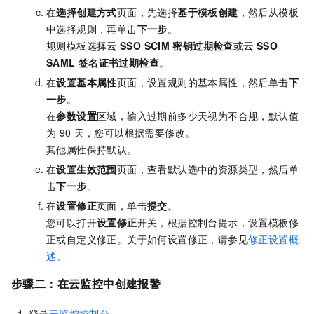
在
选择创建方式
页面，先选择
基于模板创建
，然后从模板
中选择规则，再单击
下一步
。
规则模板选择
云
SSO SCIM
密钥过期检查
或
云
SSO
SAML
签名证书过期检查
。
在
设置基本属性
页面，设置规则的基本属性，然后单击
下
一步
。
在
参数设置
区域，输入过期前多少天视为不合规，默认值
为
90
天，您可以根据需要修改。
其他属性保持默认。
在
设置生效范围
页面，查看默认选中的资源类型，然后单
击
下一步
。
在
设置修正
页面，单击
提交
。
您可以打开
设置
修正
开关，根据控制台提示，设置模板修
正或自定义修正。关于如何设置修正，请参见
修正设置概
述
。
步骤二：在云监控中创建报警
登录
云监控控制台
。