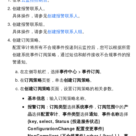
创建报警联系人。
具体操作，请参见
创建报警联系人
。
创建报警联系组。
具体操作，请参见
创建报警联系人组
。
创建订阅策略。
配置审计将所有不合规事件投递到云监控后，您可以根据所需
创建系统事件订阅策略，通过
短信和
邮件接收不合规事件的报
警通知。
在左侧导航栏，选择
事件中心
>
事件订阅
。
在
订阅策略
页签，单击
创建订阅策略
。
在
创建订阅策略
页面，设置订阅策略的相关参数。
基本信息
：输入订阅策略名称。
报警订阅
：
订阅类型
选择
系统事件
，
订阅范围
中的
产
品
选择
配置审计
、
事件类型
选择
通知
、
事件名称
选择
{key, select, Status {投递服务状态}
ConfigurationChange 配置变更事件}
NonCompliant {不合规事件} other { {key} } }
、
事