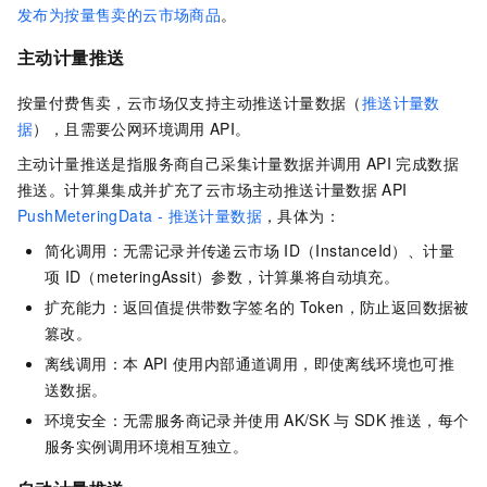
发布为按量售卖的云市场商品
。
主动计量推送
按量付费售卖，云市场仅支持主动推送计量数据（
推送计量数
据
），且需要公网环境调用
API。
主动计量推送是指服务商自己采集计量数据并调用
API
完成数据
推送。计算巢集成并扩充了云市场主动推送计量数据
API
PushMeteringData - 推送计量数据
，具体为：
简化调用：无需记录并传递云市场
ID（InstanceId）、计量
项
ID（meteringAssit）参数，计算巢将自动填充。
扩充能力：返回值提供带数字签名的
Token，防止返回数据被
篡改。
离线调用：本
API
使用内部通道调用，即使离线环境也可推
送数据。
环境安全：无需服务商记录并使用
AK/SK
与
SDK
推送，每个
服务实例调用环境相互独立。