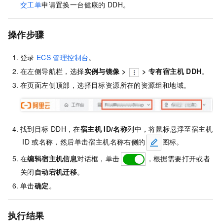
交工单
申请置换一台健康的
DDH。
操作步骤
登录
ECS
管理控制台
。
在左侧导航栏，选择
实例与镜像
>
>
专有宿主机 DDH
。
在页面左侧顶部，选择目标资源所在的资源组和地域。
找到目标
DDH，在
宿主机
ID/名称
列中，将鼠标悬浮至宿主机
ID
或名称，然后单击宿主机名称右侧的
图标。
在
编辑宿主机信息
对话框，单击
，根据需要打开或者
关闭
自动宕机迁移
。
单击
确定
。
执行结果