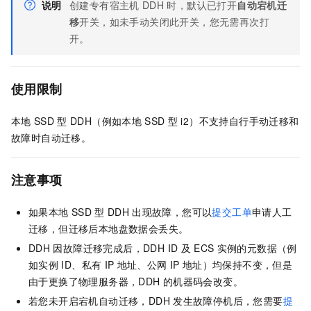
说明
创建专有宿主机
DDH
时，默认已打开
自动宕机迁
移
开关，如未手动关闭此开关，您无需再次打
开。
使用限制
本地
SSD
型
DDH（例如本地
SSD
型
i2）不支持自行手动迁移和
故障时自动迁移。
注意事项
如果本地
SSD
型
DDH
出现故障，您可以
提交工单
申请人工
迁移，但迁移后本地盘数据会丢失。
DDH
因故障迁移完成后，DDH ID
及
ECS
实例的元数据（例
如实例
ID、私有
IP
地址、公网
IP
地址）均保持不变，但是
由于更换了物理服务器，DDH
的机器码会改变。
若您未开启宕机自动迁移，DDH
发生故障停机后，您需要
提