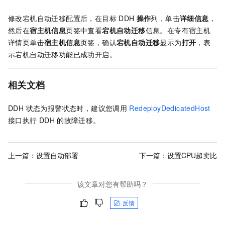
修改宕机自动迁移配置后，在目标
DDH
操作
列，单击
详细信息
，
然后在
宿主机信息
页签中查看
宕机自动迁移
信息。在专有宿主机
详情页单击
宿主机信息
页签，确认
宕机自动迁移
显示为
打开
，表
示宕机自动迁移功能已成功开启。
相关文档
DDH 状态为报警状态时，建议您调用
RedeployDedicatedHost
接口执行
DDH
的故障迁移。
上一篇：
设置自动部署
下一篇：
设置CPU超卖比
该文章对您有帮助吗？
反馈