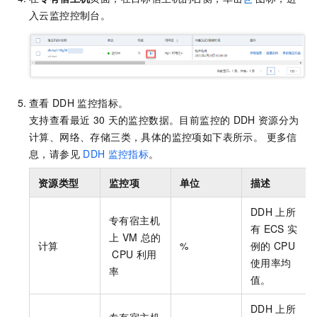
入云监控控制台。
查看
DDH
监控指标。
支持查看最近
30
天的监控数据。目前监控的
DDH
资源分为
计算、网络、存储三类，具体的监控项如下表所示。 更多信
息，请参见
DDH
监控指标
。
资源类型
监控项
单位
描述
DDH
上所
专有宿主机
有
ECS
实
上
VM
总的
计算
%
例的
CPU
CPU
利用
使用率均
率
值。
DDH
上所
专有宿主机