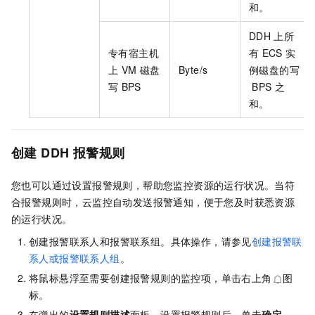
和。
DDH
上所
专有宿主机
有
ECS
实
上
VM
磁盘
Byte/s
例磁盘的写
写
BPS
BPS
之
和。
创建
DDH
报警规则
您也可以通过设置报警规则，帮助您监控资源的运行状况。当符
合报警规则时，云监控自动发送报警通知，便于您及时获悉资源
的运行状况。
创建报警联系人和报警联系组。具体操作，请参见
创建报警联
系人或报警联系人组
。
将鼠标悬浮至需要创建报警规则的监控项，单击右上角
图
标。
在弹出的
设置规则描述
面板，设置报警规则后，单击
确定
。