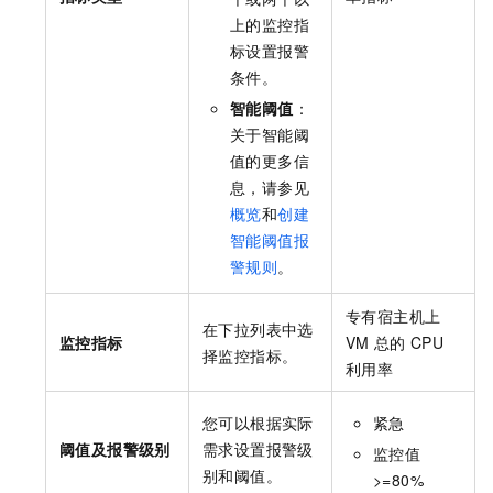
上的监控指
标设置报警
条件。
智能阈值
：
关于智能阈
值的更多信
息，请参见
概览
和
创建
智能阈值报
警规则
。
专有宿主机上
在下拉列表中选
监控指标
VM
总的
CPU
择监控指标。
利用率
您可以根据实际
紧急
阈值及报警级别
需求设置报警级
监控值
别和阈值。
>=80%