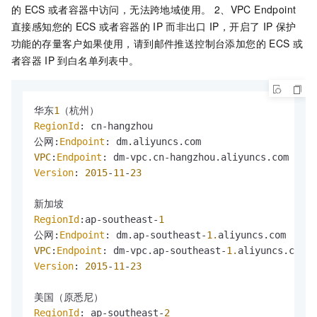
的
ECS
或者容器中访问，无法跨地域使用。 2、VPC Endpoint
直接感知您的
ECS
或者容器的
IP
而非出口
IP，开启了
IP
保护
功能的存量客户如果使用，请到邮件推送控制台添加您的
ECS
或
者容器
IP
到白名单列表中。
华东
1
RegionId
: cn-hangzhou

公网:
Endpoint
: dm.
aliyuncs
.
com
VPC
:
Endpoint
: dm-vpc.
cn
-hangzhou.
aliyuncs
.
com
Version
: 
2015
-
11
-
23
RegionId
:ap-southeast-
1
公网:
Endpoint
: dm.
ap
-southeast-
1.
aliyuncs.
com
VPC
:
Endpoint
: dm-vpc.
ap
-southeast-
1.
aliyuncs.
com
Version
: 
2015
-
11
-
23
RegionId
: ap-southeast-
2