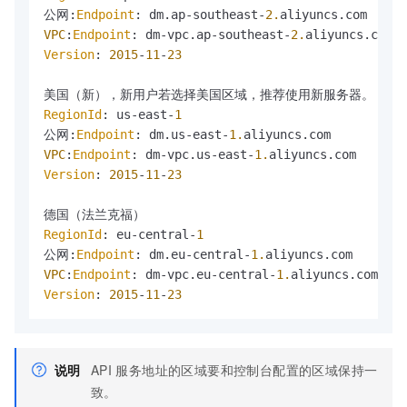
公网:
Endpoint
: dm.
ap
-southeast-
2.
aliyuncs.
com
VPC
:
Endpoint
: dm-vpc.
ap
-southeast-
2.
aliyuncs.
com
Version
: 
2015
-
11
-
23
RegionId
: us-east-
1
公网:
Endpoint
: dm.
us
-east-
1.
aliyuncs.
com
VPC
:
Endpoint
: dm-vpc.
us
-east-
1.
aliyuncs.
com
Version
: 
2015
-
11
-
23
RegionId
: eu-central-
1
公网:
Endpoint
: dm.
eu
-central-
1.
aliyuncs.
com
VPC
:
Endpoint
: dm-vpc.
eu
-central-
1.
aliyuncs.
com
Version
: 
2015
-
11
-
23
说明
API
服务地址的区域要和控制台配置的区域保持一
致。