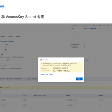
一个 AI 助手
即刻拥有 DeepSeek-R1 满血版
超强辅助，Bol
ey
在企业官网、通讯软件中为客户提供 AI 客服
多种方案随心选，轻松解锁专属 DeepSeek
D
和
AccessKey Secret
备用。