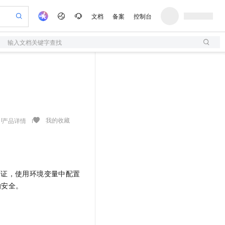
文档
备案
控制台
输入文档关键字查找
验
作计划
器
AI 活动
专业服务
服务伙伴合作计划
开发者社区
加入我们
服务平台百炼
阿里云 OPC 创新助力计划
一站式生成采购清单，支持单品或批量购买
S
io：打造专属 AI 语音助手
S产品伙伴计划（繁花）
峰会
造的大模型服务与应用开发平台
轻量应用服务器
一句话生成原生可编辑精美 PPT 文稿
AI 生产力先锋
Al MaaS 服务伙伴赋能合作
域名
博文
Careers
至高可申请百万元
性可伸缩的云计算服务
开启高性价比 AI 编程新体验
Qwen-Audio-3.0-Realtime 端到端实时语音角色扮演
输入一句话想法, 轻松生成专业的 PPT
先锋实践拓展 AI 生产力的边界
快速构建应用程序和网站，即刻迈出上云第一步
Token 补贴，五大权
计划
海大会
伙伴信用分合作计划
商标
问答
社会招聘
益加速 OPC 成功
S
eek-V4-Pro
数字证书管理服务（原SSL证书）
一键部署幻兽帕鲁游戏服务器
飞天发布时刻
HOT
划
备案
电子书
校园招聘
pSeek-V4-Pro
视频创作，一键激活电商全链路生产力
全托管，含MySQL、PostgreSQL、SQL Server、MariaDB多引擎
实现全站HTTPS，呈现可信的WEB访问
一键购买专属联机服务器，轻松开启游戏
所见，即是所愿
我的收藏
产品详情
更多支持
划
公司注册
镜像站
视频生成
语音识别与合成
专属 QwenPaw
短信服务
漫剧工坊：一站式动画创作平台
AI 实训营
HOT
合作伙伴培训与认证
划
上云迁移
的智能体编程平台
站生成，高效打造优质广告素材
从聊天伙伴进化为能主动干活的本地数字员工
快速生产连贯的高质量长漫剧
从基础到进阶，Agent 创客手把手教你
国内短信简单易用，安全可靠，秒级触达，全球覆盖200+国家和地区。
e-1.1-T2V
Qwen3-TTS-Flash
lScope
我要反馈
查询合作伙伴
畅细腻的高质量视频
离线语音合成大模型，多语言方言自适应，低延迟高稳定
n Alibaba Cloud ISV 合作
代维服务
olarDB
建企业门户网站
大数据开发治理平台 DataWorks
10 分钟搭建微信、支付宝小程序
验证，使用环境变量中配置
创新加速
ope
登录合作伙伴管理后台
我要建议
站，无忧落地极速上线
以可视化方式快速构建移动和 PC 门户网站
100%兼容MySQL、PostgreSQL，兼容Oracle，支持集中和分布式
高效部署网站，快速应用到小程序
Data Agent 驱动的一站式 Data+AI 开发治理平台
的安全。
e-1.1-I2V
Cosyvoice-V3-Flash
安全
畅自然，细节丰富
高表现力语音合成大模型，语音克隆听感自然
我要投诉
上云场景组合购
伴
边界网络安全防护产品
漫剧创作，剧本、分镜、视频高效生成
覆盖90%+业务场景，专享组合折扣价
2V
VPN
Fun-ASR