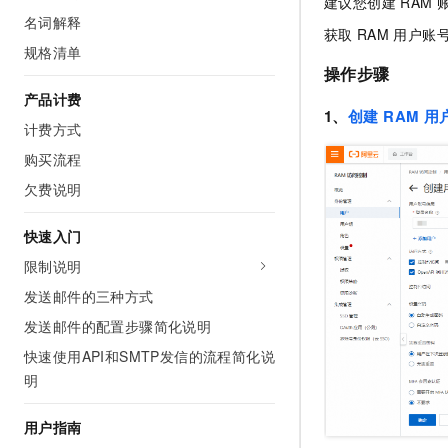
建议您创建
RAM
AI 产品 免费试用
网络
名词解释
安全
云开发大赛
Tableau 订阅
获取
RAM
用户账
1亿+ 大模型 tokens 和 
规格清单
可观测
入门学习赛
中间件
AI空中课堂在线直播课
操作步骤
140+云产品 免费试用
大模型服务
上云与迁云
产品计费
产品新客免费试用，最长1
数据库
1、
创建
RAM
用
生态解决方案
计费方式
千问AI平台-Token Plan
企业出海
大模型ACA认证体验
大数据计算
购买流程
助力企业全员 AI 认知与能
行业生态解决方案
政企业务
媒体服务
欠费说明
千问AI平台-模型体验
开发者生态解决方案
在线体验全尺寸、多种模态
企业服务与云通信
快速入门
AI 开发和 AI 应用解决
Happy 系列大模型
限制说明
域名与网站
发送邮件的三种方式
终端用户计算
发送邮件的配置步骤简化说明
Serverless
大模型解决方案
快速使用API和SMTP发信的流程简化说
明
开发工具
快速部署 Dify，高效搭建 
用户指南
迁移与运维管理