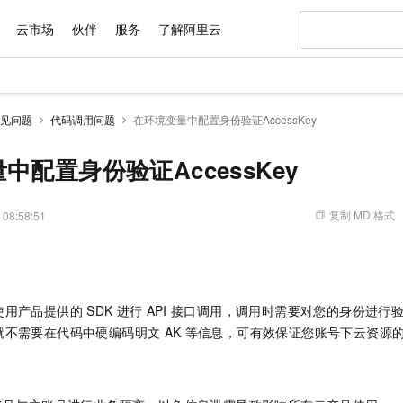
云市场
伙伴
服务
了解阿里云
AI 特惠
数据与 API
成为产品伙伴
企业增值服务
最佳实践
价格计算器
AI 场景体
基础软件
产品伙伴合
阿里云认证
市场活动
配置报价
大模型
见问题
代码调用问题
在环境变量中配置身份验证AccessKey
自助选配和估算价格
新方式
域名与网站
睿译宝，AI翻译排版一步到位
智启 AI 普惠权益
产品生态集成认证中心
企业支持计划
云上春晚
千问官方 MaaS 平台，为开发者和 Agent 而生，新用户赠送 1 亿 + tokens 额度
云服务器 EC
Qwen Aud
AI Coding
阿里云Maa
2026 阿里云
为企业打
数据集
Windows
大模型认证
模型
NEW
NEW
交付可用成果
值低价云产品抢先购
提供智能易用的域名与建站服务
上传文档即自动完成翻译和格式还原
至高享 1亿+免费 tokens，加速 Al 应用落地
安全可靠、弹
智能编程，一键
中配置身份验证AccessKey
产品生态伙伴
专家技术服务
云上奥运之旅
弹性计算合作
阿里云中企出
手机三要素
宝塔 Linux
全部认证
价格优势
有专属领域专家
对象存储 OSS
GLM-5.2：长任务时代开源旗舰模型
阿里云 OPC 创新助力计划
云数据库 RD
即刻拥有 DeepS
AI 电商营销
产品生态伙伴工作台
企业增值服务台
云栖战略参考
云存储合作计
云栖大会
身份实名认证
CentOS
训练营
推动算力普惠，释放技术红利
的大模型服务
最高返9万
多领域专家智能体,一键组建 AI 虚拟交付团队
至高百万元 Token 补贴，加速一人公司成长
稳定、安全、高性价比、高性能的云存储服务
真正可用的 1M 上下文,一次完成代码全链路开发
轻松解锁专属 Dee
从图文生成到
复制 MD 格式
 08:58:51
云上的中国
数据库合作计
活动全景
短信
Docker
图片和
站式影视创作平台
人工智能平台 PAI
Hermes Agent，打造自进化智能体
Token Plan 模型订阅计划
Qoder
5 分钟轻松部署
AI 广告创作
企业成长
大模型
NEW
信息公告
看见新力量
云网络合作计
OCR 文字识别
JAVA
级电脑
证享300元代金券
可视化编排打通从文字构思到成片全链路闭环
一站式AI开发、训练和推理服务
自主进化，持久记忆，越用越聪明
Qwen3.8-Max 首发尝鲜，限时加量 10 倍，夜间低至2折
面向真实软件
图文、视频一
Kimi-K3
HappyHors
NEW
魔搭 Mode
loud
服务实践
官网公告
Kimi 最新旗舰模型，长程编程与推理利器
让文字生成流
金融模力时刻
Salesforce O
版
发票查验
全能环境
Qoder CN
Claude Code + GStack 打造工程团队
千问办公，限时限量积分加倍
云原生数据库 P
低代码高效构
AI 建站
NEW
作计划
使用产品提供的
SDK
进行
API
接口调用，调用时需要对您的身份进行
计划
创新中心
魔搭 ModelSc
健康状态
让AI从“聊天伙伴”进化为能干活的“数字员工”
覆盖公网/内网、递归/权威、移动APP等全场景解析服务
安装技能 GStack，拥有专属 AI 工程团队
你的AI工作搭子，覆盖日常办公高频场景
基于千问大模型等，支持代码智能生成、研发智能问答
0 代码专业建
就不需要在代码中硬编码明文
AK
等信息，可有效保证您账号下云资源
客户案例
天气预报查询
操作系统
Deepseek-v4-pro
HappyHors
态合作计划
态智能体模型
旗舰 MoE 大模型，百万上下文与顶尖推理能力
图生视频，流
Compute
同享
容器服务 Kubernetes 版 ACK
万小智 AI 建站低至 15元/月
云防火墙
AI 短剧/漫剧
快递物流查询
WordPress
成为服务伙
高校合作
式云数据仓库
点，立即开启云上创新
提供一站式管理容器应用的 K8s 服务
送.CN域名，送备案服务码
云原生的云上
AI助力短剧
GLM-5.2
Wan2.7-T
Ubuntu