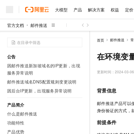
大模型
产品
解决方案
权益
定价
官方文档
邮件推送
大模型
产品
解决方案
权益
定价
云市场
伙伴
服务
了解阿里云
精选产品
精选解决方案
普惠上云
产品定价
精选商城
成为销售伙伴
售前咨询
为什么选择阿里云
千问AI平台
邮件推送
常
首页
了解云产品的定价详情
大模型服务平台百炼
千问办公，解锁你的工作
普惠上云 官方力荐
分销伙伴
在线服务
网站建设
什么是云计算
大
大模型服务与应用平台
企业级Agent产品，直接
云服务器38元/年起，超
在环境变量
公告
咨询伙伴
多端小程序
技术领先
云上成本管理
售后服务
千问大模型
Agency Agents：拥
官方推荐返现计划
大模型
因邮件推送新加坡域名的IP更新，出现
大模型
精选产品
精选解决方案
Salesforce 国际版订阅
稳定可靠
管理和优化成本
多元化、高性能、安全可靠
推荐新用户得奖励，单订单
更新时间：
2024-03-06
服务异常说明
销售伙伴合作计划
自助服务
友盟天域
安全合规
人工智能与机器学习
AI
文本生成
邮件推送域名DNS配置规则变更说明
无影云电脑
HappyHorse 打造一
云工开物
无影生态合作计划
在线服务
观测云
分析师报告
随时随地安全接入的云上超
高校专属算力普惠，学生认
背景信息
因后台IP更新，出现服务异常说明
计算
互联网应用开发
Qwen3.8-Max
HOT
Salesforce On Alibaba C
工单服务
智能体时代全能旗舰模型
Tuya 物联网平台阿里云
研究报告与白皮书
云解析DNS
快速拥有专属 OpenClaw
Consulting Partner 合
邮件推送产品可以
大数据
容器
产品简介
免费试用
短信专区
身份验证的方式，
蓝凌 OA
Qwen3.7-Plus
什么是邮件推送
AI 大模型销售与服务生
现代化应用
存储
天池大赛
能看、能想、能动手的多模
云原生大数据计算服务 Max
解决方案免费试用 新老
前提条件
电子合同
功能特性
面向分析的企业级SaaS模
最高领取价值200元试用
安全
网络与CDN
AI 算法大赛
Qwen3-VL-Plus
产品优势
畅捷通