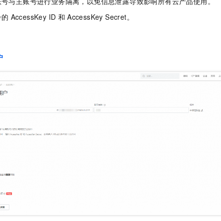
账号与主账号进行业务隔离，以免信息泄露导致影响所有云产品使用。
服务生态伙伴
视觉 Coding、空间感知、多模态思考等全面升级
1M上下文，专为长程任务能力而生
云工开物
企业应用
Night Plan 支持 Qwen 3.8-Max
AI 办公
NEW
Red Hat
号的
AccessKey ID
和
AccessKey Secret。
30+ 款产品免费体验
夜间 5 折，Qwen/Meoo/TokenPlan 客户专享
AI智能应用
科研合作
ERP
堂（旗舰版）
SUSE
智能客服
AI 应用构建
大模型原生
CRM
2个月
自动承接线索
户
建站小程序
Qoder
大模型服务平台百炼-应用模版
OA 办公系统
HOT
NEW
面向真实软件
个人版上线、团队版降价；千问3.8-Max首发发尝鲜
丰富多元化的应用模版和解决方案
力提升
财税管理
模板建站
万有无界
大模型服务平台百炼-智能体
400电话
定制建站
的模型效果
灵活可视化地构建企业级 Agent
方案
广告营销
模板小程序
秒悟
人工智能平台 PAI
定制小程序
云端极速 AI 
新一代 AI 视频生成模型，深度适配广告营销等场景
AI Native 的算法工程平台，一站式完成建模、训练、推理服务部署
APP 开发
建站系统
AI 应用
10分钟微调：让0.6B模型媲美235B模型
多模态数据信
依托云原生高可用架构,实现Dify私有化部署
用1%尺寸在特定领域达到大模型90%以上效果