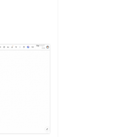
文戏情感细腻自然，动作戏激烈拳拳到肉，实现更强表演能力
支持中英文自由切换，具备更强的噪声鲁棒性
云聚AI 严选权益
SSL 证书
，一键激活高效办公新体验
精选AI产品，从模型到应用全链提效
堡垒机
AI 用量加速计划
应用
防火墙
、识别商机，让客服更高效、服务更出色。
新老同享，达量后返
千问办公
主机安全
NEW
的智能体编程平台
一站式AI生产力平台
AI 应用及服务市场
伶鹊
企业级人与Agent协作平台，接入和调度多个数字员工
智能客服平台，对话机器人、对话分析、智能外呼
AI 应用
大模型服务平台百炼 - 全妙
大模型
应用创作平台
多模态内容创作工具，已接入 DeepSeek
自然语言处理
数据标注
机器学习
息提取
与 AI 智能体进行实时音视频通话
从文本、图片、视频中提取结构化的属性信息
构建支持视频理解的 AI 音视频实时通话应用