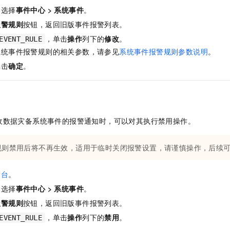
，选择
事件中心
>
系统事件
。
报警规则
按钮，返回旧版事件报警列表。
，单击
操作
列下的
修改
。
EVENT_RULE
系统事件报警规则的相关参数，请参见
系统事件报警规则参数说明
。
单击
确定
。
收
数据灾备
系统事件的报警通知时，可以对其执行禁用操作。
规则禁用后将不再生效，适用于临时关闭报警设置，请谨慎操作，后续
制台
。
，选择
事件中心
>
系统事件
。
报警规则
按钮，返回旧版事件报警列表。
，单击
操作
列下的
禁用
。
EVENT_RULE