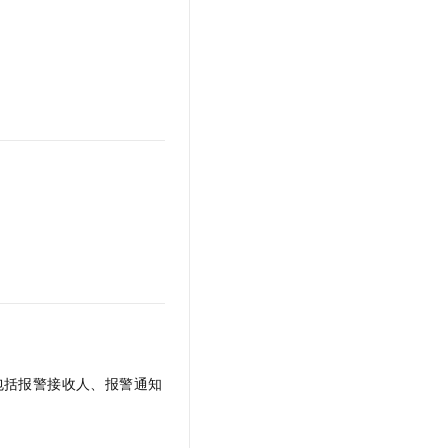
t.diy 一步搞定创意建站
构建大模型应用的安全防护体系
通过自然语言交互简化开发流程,全栈开发支持
通过阿里云安全产品对 AI 应用进行安全防护
包括报警接收人、报警通知