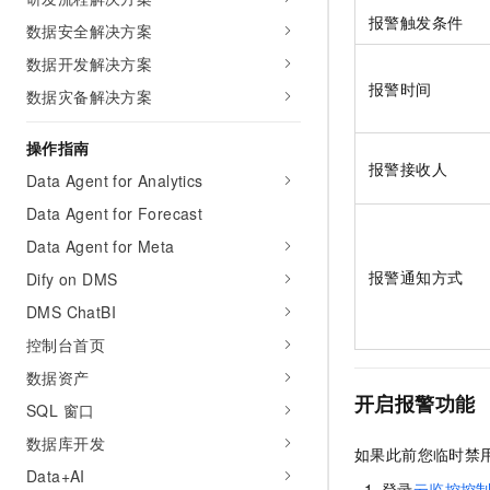
AI 产品 免费试用
网络
报警触发条件
安全
云开发大赛
数据安全解决方案
Tableau 订阅
1亿+ 大模型 tokens 和 
数据开发解决方案
可观测
入门学习赛
中间件
AI空中课堂在线直播课
140+云产品 免费试用
报警时间
大模型服务
数据灾备解决方案
上云与迁云
产品新客免费试用，最长1
数据库
生态解决方案
千问AI平台-Token Plan
操作指南
企业出海
大模型ACA认证体验
大数据计算
报警接收人
助力企业全员 AI 认知与能
Data Agent for Analytics
行业生态解决方案
政企业务
媒体服务
千问AI平台-模型体验
Data Agent for Forecast
开发者生态解决方案
在线体验全尺寸、多种模态
Data Agent for Meta
企业服务与云通信
AI 开发和 AI 应用解决
报警通知方式
Happy 系列大模型
Dify on DMS
域名与网站
DMS ChatBI
终端用户计算
控制台首页
数据资产
Serverless
大模型解决方案
开启报警功能
SQL 窗口
开发工具
快速部署 Dify，高效搭建 
数据库开发
如果此前您临时禁
迁移与运维管理
Data+AI
登录
云监控控