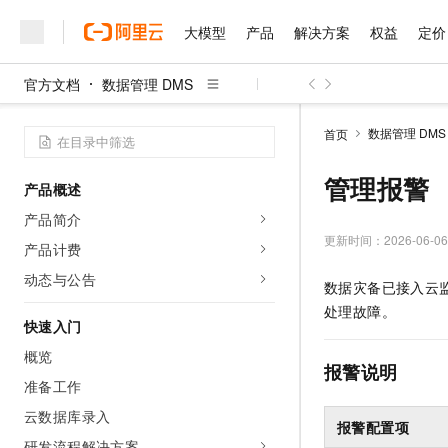
大模型
产品
解决方案
权益
定价
官方文档
数据管理 DMS
大模型
产品
解决方案
权益
定价
云市场
伙伴
服务
了解阿里云
精选产品
精选解决方案
普惠上云
产品定价
精选商城
成为销售伙伴
售前咨询
为什么选择阿里云
千问AI平台
数据管理 DMS
首页
了解云产品的定价详情
大模型服务平台百炼
千问办公，解锁你的工作
普惠上云 官方力荐
分销伙伴
在线服务
网站建设
什么是云计算
大
大模型服务与应用平台
企业级Agent产品，直接
云服务器38元/年起，超
管理报警
产品概述
咨询伙伴
多端小程序
技术领先
云上成本管理
售后服务
千问大模型
Agency Agents：拥
官方推荐返现计划
大模型
产品简介
大模型
精选产品
精选解决方案
Salesforce 国际版订阅
稳定可靠
管理和优化成本
多元化、高性能、安全可靠
推荐新用户得奖励，单订单
更新时间：
2026-06-06
销售伙伴合作计划
产品计费
自助服务
友盟天域
安全合规
人工智能与机器学习
AI
文本生成
无影云电脑
HappyHorse 打造一
云工开物
动态与公告
数据灾备
已接入云
无影生态合作计划
在线服务
观测云
分析师报告
随时随地安全接入的云上超
高校专属算力普惠，学生认
计算
互联网应用开发
Qwen3.8-Max
处理故障。
HOT
Salesforce On Alibaba C
工单服务
快速入门
智能体时代全能旗舰模型
Tuya 物联网平台阿里云
研究报告与白皮书
云解析DNS
快速拥有专属 OpenClaw
Consulting Partner 合
大数据
容器
概览
免费试用
短信专区
报警说明
蓝凌 OA
Qwen3.7-Plus
AI 大模型销售与服务生
准备工作
现代化应用
存储
天池大赛
能看、能想、能动手的多模
云原生大数据计算服务 Max
解决方案免费试用 新老
电子合同
云数据库录入
面向分析的企业级SaaS模
最高领取价值200元试用
安全
报警配置项
网络与CDN
AI 算法大赛
Qwen3-VL-Plus
畅捷通
研发流程解决方案