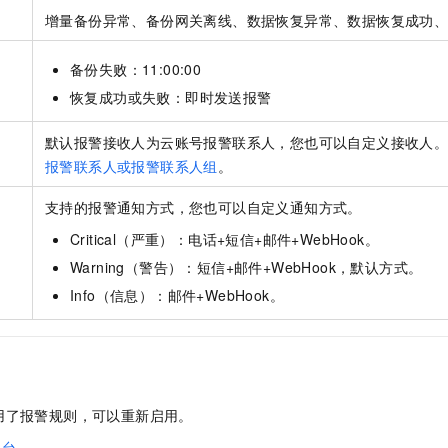
服务生态伙伴
视觉 Coding、空间感知、多模态思考等全面升级
1M上下文，专为长程任务能力而生
云工开物
企业应用
Night Plan 支持 Qwen 3.8-Max
AI 办公
NEW
增量备份异常、备份网关离线、数据恢复异常、数据恢复成功
Red Hat
30+ 款产品免费体验
夜间 5 折，Qwen/Meoo/TokenPlan 客户专享
AI智能应用
科研合作
ERP
堂（旗舰版）
SUSE
备份失败：11:00:00
智能客服
AI 应用构建
大模型原生
CRM
恢复成功或失败：即时发送报警
2个月
自动承接线索
建站小程序
Qoder
大模型服务平台百炼-应用模版
OA 办公系统
HOT
NEW
默认报警接收人为云账号报警联系人，您也可以自定义接收人
面向真实软件
个人版上线、团队版降价；千问3.8-Max首发发尝鲜
丰富多元化的应用模版和解决方案
力提升
财税管理
模板建站
报警联系人或报警联系人组
。
万有无界
大模型服务平台百炼-智能体
400电话
定制建站
支持的报警通知方式，您也可以自定义通知方式。
的模型效果
灵活可视化地构建企业级 Agent
方案
广告营销
模板小程序
Critical（严重）：电话+短信+邮件+WebHook。
秒悟
人工智能平台 PAI
Warning（警告）：短信+邮件+WebHook，默认方式。
定制小程序
云端极速 AI 
新一代 AI 视频生成模型，深度适配广告营销等场景
AI Native 的算法工程平台，一站式完成建模、训练、推理服务部署
Info（信息）：邮件+WebHook。
APP 开发
建站系统
AI 应用
10分钟微调：让0.6B模型媲美235B模型
多模态数据信
用了报警规则，可以重新启用。
依托云原生高可用架构,实现Dify私有化部署
用1%尺寸在特定领域达到大模型90%以上效果
制台
。