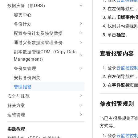
10 分钟在聊天系统中增加
数据灾备（原DBS）
专有云
在左侧导航栏
容灾中心
单击
旧版事件
备份计划
找到并勾选规
配置备份计划及恢复数据
单击
确定
。
通过灾备数据源管理备份
副本数据管理CDM（Copy Data
查看报警内容
Management）
登录
云监控控
备份集管理
在左侧导航栏
安装备份网关
在
事件监控
页
管理报警
安全与规范
修改报警规则
解决方案
运维管理
当已有报警规则不
方式等。
实践教程
登录
云监控控