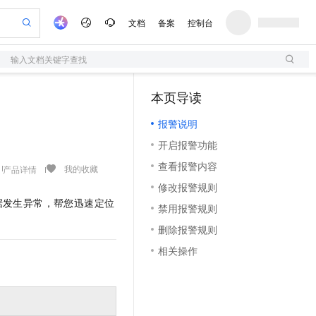
文档
备案
控制台
输入文档关键字查找
验
作计划
器
AI 活动
专业服务
服务伙伴合作计划
开发者社区
加入我们
服务平台百炼
阿里云 OPC 创新助力计划
本页导读
（1）
一站式生成采购清单，支持单品或批量购买
S
io：打造专属 AI 语音助手
S产品伙伴计划（繁花）
峰会
造的大模型服务与应用开发平台
轻量应用服务器
一句话生成原生可编辑精美 PPT 文稿
AI 生产力先锋
Al MaaS 服务伙伴赋能合作
域名
博文
Careers
至高可申请百万元
报警说明
性可伸缩的云计算服务
开启高性价比 AI 编程新体验
Qwen-Audio-3.0-Realtime 端到端实时语音角色扮演
输入一句话想法, 轻松生成专业的 PPT
先锋实践拓展 AI 生产力的边界
快速构建应用程序和网站，即刻迈出上云第一步
Token 补贴，五大权
计划
海大会
伙伴信用分合作计划
商标
问答
社会招聘
开启报警功能
益加速 OPC 成功
S
eek-V4-Pro
数字证书管理服务（原SSL证书）
一键部署幻兽帕鲁游戏服务器
飞天发布时刻
HOT
划
备案
电子书
校园招聘
查看报警内容
pSeek-V4-Pro
视频创作，一键激活电商全链路生产力
全托管，含MySQL、PostgreSQL、SQL Server、MariaDB多引擎
实现全站HTTPS，呈现可信的WEB访问
一键购买专属联机服务器，轻松开启游戏
所见，即是所愿
我的收藏
产品详情
更多支持
划
公司注册
镜像站
修改报警规则
视频生成
语音识别与合成
专属 QwenPaw
短信服务
漫剧工坊：一站式动画创作平台
AI 实训营
HOT
据发生异常，帮您迅速定位
合作伙伴培训与认证
禁用报警规则
划
上云迁移
的智能体编程平台
站生成，高效打造优质广告素材
从聊天伙伴进化为能主动干活的本地数字员工
快速生产连贯的高质量长漫剧
从基础到进阶，Agent 创客手把手教你
国内短信简单易用，安全可靠，秒级触达，全球覆盖200+国家和地区。
e-1.1-T2V
Qwen3-TTS-Flash
lScope
我要反馈
查询合作伙伴
删除报警规则
畅细腻的高质量视频
离线语音合成大模型，多语言方言自适应，低延迟高稳定
n Alibaba Cloud ISV 合作
代维服务
olarDB
建企业门户网站
大数据开发治理平台 DataWorks
10 分钟搭建微信、支付宝小程序
相关操作
创新加速
ope
登录合作伙伴管理后台
我要建议
站，无忧落地极速上线
以可视化方式快速构建移动和 PC 门户网站
100%兼容MySQL、PostgreSQL，兼容Oracle，支持集中和分布式
高效部署网站，快速应用到小程序
Data Agent 驱动的一站式 Data+AI 开发治理平台
e-1.1-I2V
Cosyvoice-V3-Flash
安全
畅自然，细节丰富
高表现力语音合成大模型，语音克隆听感自然
我要投诉
上云场景组合购
伴
边界网络安全防护产品
漫剧创作，剧本、分镜、视频高效生成
覆盖90%+业务场景，专享组合折扣价
2V
VPN
Fun-ASR