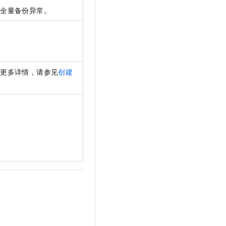
文戏情感细腻自然，动作戏激烈拳拳到肉，实现更强表演能力
支持中英文自由切换，具备更强的噪声鲁棒性
云聚AI 严选权益
、全量备份异常。
SSL 证书
，一键激活高效办公新体验
精选AI产品，从模型到应用全链提效
堡垒机
AI 用量加速计划
应用
防火墙
、识别商机，让客服更高效、服务更出色。
新老同享，达量后返
千问办公
主机安全
NEW
。更多详情，请参见
创建
的智能体编程平台
一站式AI生产力平台
AI 应用及服务市场
伶鹊
企业级人与Agent协作平台，接入和调度多个数字员工
智能客服平台，对话机器人、对话分析、智能外呼
AI 应用
大模型服务平台百炼 - 全妙
大模型
应用创作平台
多模态内容创作工具，已接入 DeepSeek
自然语言处理
数据标注
机器学习
息提取
与 AI 智能体进行实时音视频通话
从文本、图片、视频中提取结构化的属性信息
构建支持视频理解的 AI 音视频实时通话应用