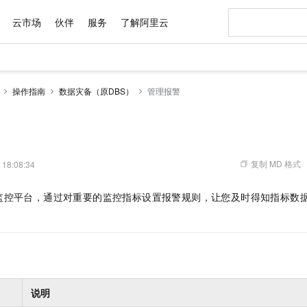
云市场
伙伴
服务
了解阿里云
AI 特惠
数据与 API
成为产品伙伴
企业增值服务
最佳实践
价格计算器
AI 场景体
基础软件
产品伙伴合
阿里云认证
市场活动
配置报价
大模型
操作指南
数据灾备（原DBS）
管理报警
自助选配和估算价格
新方式
域名与网站
睿译宝，AI翻译排版一步到位
智启 AI 普惠权益
产品生态集成认证中心
企业支持计划
云上春晚
千问官方 MaaS 平台，为开发者和 Agent 而生，新用户赠送 1 亿 + tokens 额度
云服务器 EC
Qwen Aud
AI Coding
阿里云Maa
2026 阿里云
为企业打
数据集
Windows
大模型认证
模型
NEW
NEW
交付可用成果
值低价云产品抢先购
提供智能易用的域名与建站服务
上传文档即自动完成翻译和格式还原
至高享 1亿+免费 tokens，加速 Al 应用落地
安全可靠、弹
智能编程，一键
产品生态伙伴
专家技术服务
云上奥运之旅
弹性计算合作
阿里云中企出
手机三要素
宝塔 Linux
全部认证
价格优势
有专属领域专家
对象存储 OSS
GLM-5.2：长任务时代开源旗舰模型
阿里云 OPC 创新助力计划
云数据库 RD
即刻拥有 DeepS
AI 电商营销
产品生态伙伴工作台
企业增值服务台
云栖战略参考
云存储合作计
云栖大会
身份实名认证
CentOS
训练营
推动算力普惠，释放技术红利
的大模型服务
最高返9万
多领域专家智能体,一键组建 AI 虚拟交付团队
至高百万元 Token 补贴，加速一人公司成长
稳定、安全、高性价比、高性能的云存储服务
真正可用的 1M 上下文,一次完成代码全链路开发
轻松解锁专属 Dee
从图文生成到
复制 MD 格式
 18:08:34
云上的中国
数据库合作计
活动全景
短信
Docker
图片和
站式影视创作平台
人工智能平台 PAI
Hermes Agent，打造自进化智能体
Token Plan 模型订阅计划
Qoder
5 分钟轻松部署
AI 广告创作
企业成长
大模型
NEW
信息公告
监控平台，通过对重要的监控指标设置报警规则，让您及时得知指标数
看见新力量
云网络合作计
OCR 文字识别
JAVA
级电脑
证享300元代金券
可视化编排打通从文字构思到成片全链路闭环
一站式AI开发、训练和推理服务
自主进化，持久记忆，越用越聪明
Qwen3.8-Max 首发尝鲜，限时加量 10 倍，夜间低至2折
面向真实软件
图文、视频一
Kimi-K3
HappyHors
NEW
魔搭 Mode
loud
服务实践
官网公告
Kimi 最新旗舰模型，长程编程与推理利器
让文字生成流
金融模力时刻
Salesforce O
版
发票查验
全能环境
Qoder CN
Claude Code + GStack 打造工程团队
千问办公，限时限量积分加倍
云原生数据库 P
低代码高效构
AI 建站
NEW
作计划
计划
创新中心
魔搭 ModelSc
健康状态
让AI从“聊天伙伴”进化为能干活的“数字员工”
覆盖公网/内网、递归/权威、移动APP等全场景解析服务
安装技能 GStack，拥有专属 AI 工程团队
你的AI工作搭子，覆盖日常办公高频场景
基于千问大模型等，支持代码智能生成、研发智能问答
0 代码专业建
客户案例
天气预报查询
操作系统
Deepseek-v4-pro
HappyHors
态合作计划
态智能体模型
旗舰 MoE 大模型，百万上下文与顶尖推理能力
图生视频，流
Compute
同享
容器服务 Kubernetes 版 ACK
万小智 AI 建站低至 15元/月
云防火墙
AI 短剧/漫剧
快递物流查询
WordPress
成为服务伙
高校合作
式云数据仓库
点，立即开启云上创新
提供一站式管理容器应用的 K8s 服务
送.CN域名，送备案服务码
云原生的云上
AI助力短剧
说明
GLM-5.2
Wan2.7-T
Ubuntu