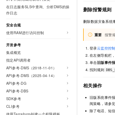
在日志服务SLS中查询、分析DMS的操
删除报警规则
作日志
删除
数据灾备
系统
安全合规
使用RAM进行访问控制
重要
报警
开发参考
登录
云监控控
集成概览
在左侧导航栏
指定API调用者
单击
旧版事件
API参考-DMS（2018-11-01）
找到规则
DBS_
API参考-DMS（2025-04-14）
API参考-DG
相关操作
API参考-DBS
旧版系统事件
SDK参考
阅策略，请参
CLI参考
除了
电话、短
使用Terraform创建一个权限模板