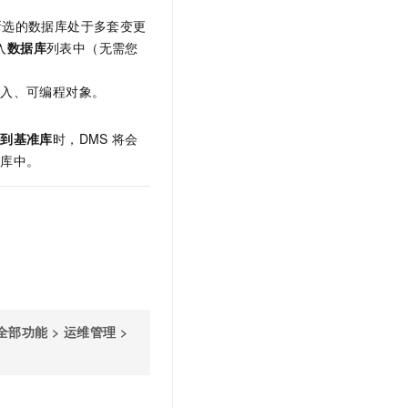
t.diy 一步搞定创意建站
构建大模型应用的安全防护体系
所选的数据库处于多套变更
通过自然语言交互简化开发流程,全栈开发支持
通过阿里云安全产品对 AI 应用进行安全防护
入
数据库
列表中（无需您
导入、可编程对象。
更到基准库
时，DMS
将会
它库中。
全部功能
>
运维管理
>