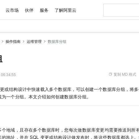
云市场
伙伴
服务
了解阿里云
AI 特惠
数据与 API
成为产品伙伴
企业增值服务
最佳实践
价格计算器
AI 场景体
基础软件
产品伙伴合
阿里云认证
市场活动
配置报价
大模型
操作指南
运维管理
数据库分组
自助选配和估算价格
步到位
域名与网站
智启 AI 普惠权益
产品生态集成认证中心
企业支持计划
云上春晚
Qwen Audio：打造专属 AI 语音助手
千问官方 MaaS 平台，为开发者和 Agent 而生，新用户赠送 1 亿 + tokens 额度
云服务器 EC
一句话生成原生
AI Coding
阿里云Maa
2026 阿里云
为企业打
数据集
Windows
大模型认证
模型
NEW
NEW
格式还原
值低价云产品抢先购
提供智能易用的域名与建站服务
至高享 1亿+免费 tokens，加速 Al 应用落地
Qwen-Audio-3.0-Realtime 端到端实时语音角色扮演
安全可靠、弹
输入一句话想法,
智能编程，一键
组
产品生态伙伴
专家技术服务
云上奥运之旅
弹性计算合作
阿里云中企出
手机三要素
宝塔 Linux
全部认证
价格优势
开源旗舰模型
对象存储 OSS
即刻拥有 DeepSeek-V4-Pro
阿里云 OPC 创新助力计划
云数据库 RD
一键部署幻兽
AI 电商营销
产品生态伙伴工作台
企业增值服务台
云栖战略参考
云存储合作计
云栖大会
身份实名认证
CentOS
训练营
推动算力普惠，释放技术红利
的大模型服务
最高返9万
真正可用的 1M 上下文,一次完成代码全链路开发
轻松解锁专属 DeepSeek-V4-Pro
至高百万元 Token 补贴，加速一人公司成长
稳定、安全、高性价比、高性能的云存储服务
一键购买专属
从图文生成到
复制 MD 格式
 06:34:55
云上的中国
数据库合作计
活动全景
短信
Docker
图片和
自进化智能体
人工智能平台 PAI
5 分钟轻松部署专属 QwenPaw
Token Plan 模型订阅计划
Qoder
高效搭建 AI
AI 广告创作
企业成长
大模型
NEW
HOT
信息公告
更或结构设计中快速载入多个数据库，可以创建一个数据库分组，将多
看见新力量
云网络合作计
OCR 文字识别
JAVA
级电脑
越聪明
证享300元代金券
一站式AI开发、训练和推理服务
Qwen3.8-Max 首发尝鲜，限时加量 10 倍，夜间低至2折
从聊天伙伴进化为能主动干活的本地数字员工
面向真实软件
图文、视频一
Kimi-K3
HappyHors
成为一个分组。本文介绍如何创建数据库分组。
NEW
魔搭 Mode
loud
服务实践
官网公告
Kimi 最新旗舰模型，长程编程与推理利器
让文字生成流
金融模力时刻
Salesforce O
版
发票查验
全能环境
Qoder CN
Claude Code + GStack 打造工程团队
千问办公，限时限量积分加倍
云原生数据库 P
低代码高效构
AI 建站
NEW
作计划
计划
创新中心
魔搭 ModelSc
健康状态
让AI从“聊天伙伴”进化为能干活的“数字员工”
覆盖公网/内网、递归/权威、移动APP等全场景解析服务
安装技能 GStack，拥有专属 AI 工程团队
你的AI工作搭子，覆盖日常办公高频场景
基于千问大模型等，支持代码智能生成、研发智能问答
0 代码专业建
客户案例
天气预报查询
操作系统
Deepseek-v4-pro
HappyHors
态合作计划
态智能体模型
旗舰 MoE 大模型，百万上下文与顶尖推理能力
图生视频，流
Compute
同享
容器服务 Kubernetes 版 ACK
万小智 AI 建站低至 15元/月
云防火墙
AI 短剧/漫剧
快递物流查询
WordPress
成为服务伙
高校合作
多个地域，且存在多个数据库时，您每次做数据库变更均需要推送到所
式云数据仓库
点，立即开启云上创新
提供一站式管理容器应用的 K8s 服务
送.CN域名，送备案服务码
云原生的云上
AI助力短剧
GLM-5.2
Wan2.7-T
库的地址，并在
SQL
变更或结构设计做发布时，将这些数据库都选上。
Ubuntu