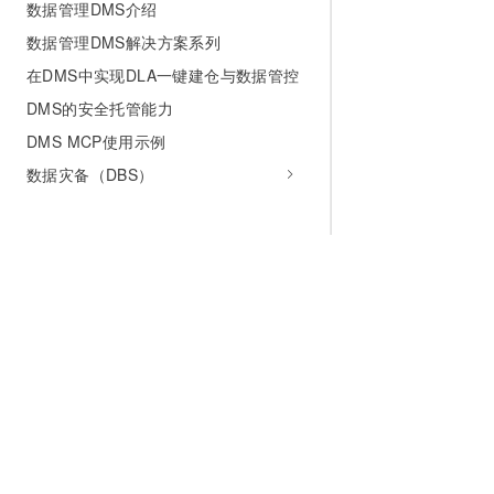
数据管理DMS介绍
数据管理DMS解决方案系列
在DMS中实现DLA一键建仓与数据管控
DMS的安全托管能力
DMS MCP使用示例
数据灾备（DBS）
为什么选择阿里云
大模型
产品和定
什么是云计算
千问大模型
全部产品
全球基础设施
大模型服务
免费试用