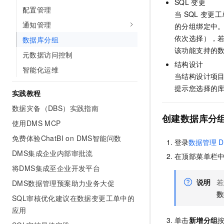
SQL
变更
10 分钟在聊天系统中增加
配置管理
专有云
当
SQL
变更工
通知管理
的分组绑定中
依次选择），
数据库分组
该功能支持的
元数据访问控制
结构设计
智能化运维
当结构设计项
提示您选择的
实践教程
数据灾备（DBS）实践指南
创建数据库分
使用DMS MCP
免费体验ChatBI on DMS智能问数
登录
数据管理
D
DMS集成企业内部审批流
在顶部菜单栏
将DMS集成至企业开发平台
说明
若
DMS数据管理预案助力业务大促
数
SQL审核优化建议在数据变更工单中的
应用
单击
新增分组