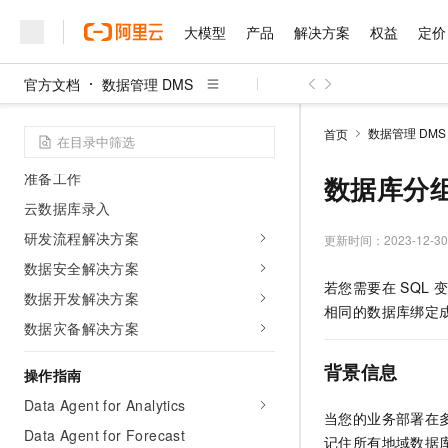
产品简介
大模型
产品
解决方案
权益
定价
产品计费
动态与公告
官方文档
数据管理 DMS
大模型
产品
解决方案
权益
定价
云市场
伙伴
服务
了解阿里云
精选产品
精选解决方案
普惠上云
产品定价
精选商城
成为销售伙伴
售前咨询
为什么选择阿里云
快速入门
千问AI平台
数据管理 DMS
首页
了解云产品的定价详情
概览
大模型服务平台百炼
睿译宝，AI翻译排版一
普惠上云 官方力荐
分销伙伴
在线服务
网站建设
什么是云计算
大
大模型服务与应用平台
上传文档即自动完成翻译和
云服务器38元/年起，超
准备工作
数据库分
咨询伙伴
多端小程序
技术领先
云上成本管理
云数据库录入
售后服务
千问大模型
GLM-5.2：长任务时代
官方推荐返现计划
大模型
大模型
精选产品
精选解决方案
Salesforce 国际版订阅
稳定可靠
管理和优化成本
研发流程解决方案
多元化、高性能、安全可靠
推荐新用户得奖励，单订单
更新时间：
2023-12-30
销售伙伴合作计划
自助服务
友盟天域
安全合规
人工智能与机器学习
AI
文本生成
数据安全解决方案
无影云电脑
Hermes Agent，打造
云工开物
若您需要在
SQL
变
无影生态合作计划
在线服务
数据开发解决方案
观测云
分析师报告
随时随地安全接入的云上超
自主进化，持久记忆，越用
高校专属算力普惠，学生认
计算
互联网应用开发
Qwen3.8-Max
相同的数据库绑定
HOT
Salesforce On Alibaba C
工单服务
数据灾备解决方案
智能体时代全能旗舰模型
Tuya 物联网平台阿里云
研究报告与白皮书
云解析DNS
快速拥有专属 OpenClaw
Consulting Partner 合
大数据
容器
免费试用
短信专区
背景信息
蓝凌 OA
Qwen3.7-Plus
操作指南
AI 大模型销售与服务生
现代化应用
存储
天池大赛
能看、能想、能动手的多模
云原生大数据计算服务 Max
解决方案免费试用 新老
Data Agent for Analytics
电子合同
当您的业务部署在
面向分析的企业级SaaS模
最高领取价值200元试用
安全
网络与CDN
AI 算法大赛
Qwen3-VL-Plus
Data Agent for Forecast
记住所有地域数据
畅捷通