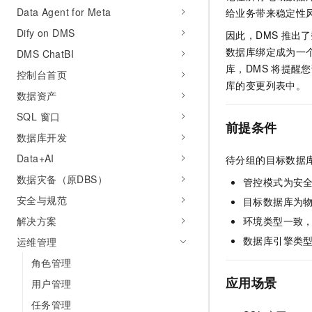
AI 产品 免费试用
Data Agent for Meta
网络
给业务带来稳定性
安全
云开发大赛
Tableau 订阅
1亿+ 大模型 tokens 和 
Dify on DMS
因此，DMS
推出了
可观测
入门学习赛
中间件
AI空中课堂在线直播课
数据库绑定成为一
DMS ChatBI
140+云产品 免费试用
大模型服务
上云与迁云
库，DMS
将提醒您
产品新客免费试用，最长1
数据库
控制台首页
生态解决方案
库的变更列表中。
千问AI平台-Token Plan
数据资产
企业出海
大模型ACA认证体验
大数据计算
助力企业全员 AI 认知与能
行业生态解决方案
SQL 窗口
政企业务
前提条件
媒体服务
千问AI平台-模型体验
数据库开发
开发者生态解决方案
在线体验全尺寸、多种模态
企业服务与云通信
Data+AI
待分组的目标数据
AI 开发和 AI 应用解决
Happy 系列大模型
数据灾备（原DBS）
管控模式为安
域名与网站
安全与规范
目标数据库为
终端用户计算
解决方案
环境类型一致
数据库引擎类
运维管理
Serverless
大模型解决方案
角色管理
开发工具
快速部署 Dify，高效搭建 
应用场景
用户管理
迁移与运维管理
任务管理