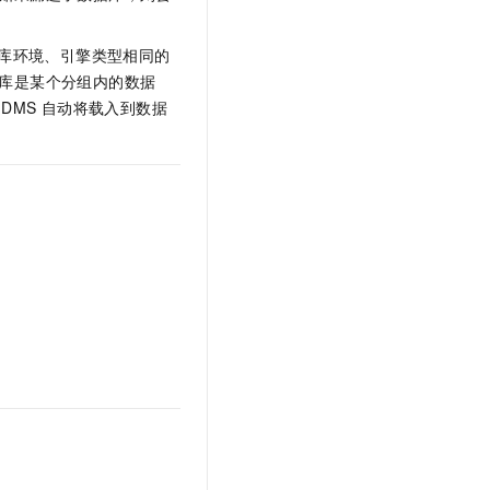
文戏情感细腻自然，动作戏激烈拳拳到肉，实现更强表演能力
支持中英文自由切换，具备更强的噪声鲁棒性
云聚AI 严选权益
SSL 证书
，一键激活高效办公新体验
精选AI产品，从模型到应用全链提效
库环境、引擎类型相同的
堡垒机
库是某个分组内的数据
AI 用量加速计划
应用
防火墙
DMS
自动将载入到数据
、识别商机，让客服更高效、服务更出色。
新老同享，达量后返
千问办公
主机安全
NEW
的智能体编程平台
一站式AI生产力平台
AI 应用及服务市场
伶鹊
企业级人与Agent协作平台，接入和调度多个数字员工
智能客服平台，对话机器人、对话分析、智能外呼
AI 应用
大模型服务平台百炼 - 全妙
大模型
应用创作平台
多模态内容创作工具，已接入 DeepSeek
自然语言处理
数据标注
机器学习
息提取
与 AI 智能体进行实时音视频通话
从文本、图片、视频中提取结构化的属性信息
构建支持视频理解的 AI 音视频实时通话应用