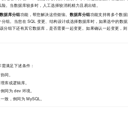
服务生态伙伴
视觉 Coding、空间感知、多模态思考等全面升级
1M上下文，专为长程任务能力而生
云工开物
企业应用
Night Plan 支持 Qwen 3.8-Max
AI 办公
NEW
风险。当数据库较多时，人工选择较消耗精力且易出错。
Red Hat
30+ 款产品免费体验
夜间 5 折，Qwen/Meoo/TokenPlan 客户专享
AI智能应用
科研合作
数据库分组
功能，帮您解决这些烦恼。
数据库分组
功能支持将多个数据
ERP
堂（旗舰版）
SUSE
个分组。当您在
SQL
变更、结构设计或选择数据库时，如果选中的数据
智能客服
AI 应用构建
大模型原生
CRM
该分组下还有其它数据库，是否需要一起变更。如果确认一起变更，则
2个月
自动承接线索
建站小程序
Qoder
大模型服务平台百炼-应用模版
OA 办公系统
HOT
NEW
面向真实软件
个人版上线、团队版降价；千问3.8-Max首发发尝鲜
丰富多元化的应用模版和解决方案
力提升
财税管理
模板建站
万有无界
大模型服务平台百炼-智能体
400电话
定制建站
的模型效果
灵活可视化地构建企业级 Agent
库需满足下述条件：
方案
广告营销
模板小程序
秒悟
人工智能平台 PAI
全协同。
定制小程序
云端极速 AI 
新一代 AI 视频生成模型，深度适配广告营销等场景
AI Native 的算法工程平台，一站式完成建模、训练、推理服务部署
物理库或逻辑库。
APP 开发
，例同为
dev
环境。
型一致，例同为
MySQL。
建站系统
AI 应用
10分钟微调：让0.6B模型媲美235B模型
多模态数据信
依托云原生高可用架构,实现Dify私有化部署
用1%尺寸在特定领域达到大模型90%以上效果