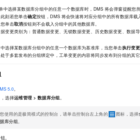
一个 AI 助手
即刻拥有 DeepSeek-R1 满血版
超强辅助，Bol
单中选择某数据库分组中的任意一个数据库时，DMS
将会弹窗提醒您
在企业官网、通讯软件中为客户提供 AI 客服
多种方案随心选，轻松解锁专属 DeepSeek
。此刻若您单击
确定
按钮，DMS
将会快速将对应分组中的所有数据库载
若您单击
取消
按钮则不会载入分组中的其他数据库。
数据变更类别为：普通数据变更、无锁数据变更、历史数据变更、数据
目中选择某数据库分组中的任意一个数据库为基准库，当您单击
执行变
库处于多套发布的分组绑定中，工单变更的内容将同步发布到分组的其
组
MS 5.0
。
中，选择
运维管理
>
数据库分组
。
您使用的是极简模式的控制台，请单击控制台左上角的
图标，选择
据库分组
。
按钮。