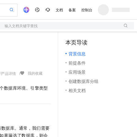
文档
备案
控制台
输入文档关键字查找
验
作计划
器
AI 活动
专业服务
服务伙伴合作计划
开发者社区
加入我们
服务平台百炼
阿里云 OPC 创新助力计划
本页导读
（1）
一站式生成采购清单，支持单品或批量购买
S
可编辑精美 PPT 文稿
S产品伙伴计划（繁花）
峰会
造的大模型服务与应用开发平台
轻量应用服务器
Agency Agents：拥有专属领域专家
AI 生产力先锋
Al MaaS 服务伙伴赋能合作
域名
博文
Careers
至高可申请百万元
背景信息
性可伸缩的云计算服务
 轻松生成专业的 PPT
开启高性价比 AI 编程新体验
先锋实践拓展 AI 生产力的边界
快速构建应用程序和网站，即刻迈出上云第一步
多领域专家智能体,一键组建 AI 虚拟交付团队
Token 补贴，五大权
计划
海大会
伙伴信用分合作计划
商标
问答
社会招聘
前提条件
益加速 OPC 成功
S
帕鲁游戏服务器
数字证书管理服务（原SSL证书）
HappyHorse 打造一站式影视创作平台
飞天发布时刻
HOT
划
备案
电子书
校园招聘
应用场景
联机服务器，轻松开启游戏
视频创作，一键激活电商全链路生产力
全托管，含MySQL、PostgreSQL、SQL Server、MariaDB多引擎
实现全站HTTPS，呈现可信的WEB访问
所见，即是所愿
可视化编排打通从文字构思到成片全链路闭环
我的收藏
产品详情
更多支持
划
公司注册
镜像站
创建数据库分组
视频生成
语音识别与合成
 智能体与工作流应用
短信服务
漫剧工坊：一站式动画创作平台
AI 实训营
个数据库环境、引擎类型
合作伙伴培训与认证
相关文档
划
上云迁移
的智能体编程平台
站生成，高效打造优质广告素材
通过阿里云百炼高效搭建AI应用,助力高效开发
快速生产连贯的高质量长漫剧
从基础到进阶，Agent 创客手把手教你
国内短信简单易用，安全可靠，秒级触达，全球覆盖200+国家和地区。
e-1.1-T2V
Qwen3-TTS-Flash
lScope
我要反馈
查询合作伙伴
畅细腻的高质量视频
离线语音合成大模型，多语言方言自适应，低延迟高稳定
n Alibaba Cloud ISV 合作
代维服务
olarDB
建企业门户网站
大数据开发治理平台 DataWorks
10 分钟搭建微信、支付宝小程序
创新加速
ope
登录合作伙伴管理后台
我要建议
站，无忧落地极速上线
以可视化方式快速构建移动和 PC 门户网站
100%兼容MySQL、PostgreSQL，兼容Oracle，支持集中和分布式
高效部署网站，快速应用到小程序
Data Agent 驱动的一站式 Data+AI 开发治理平台
e-1.1-I2V
Cosyvoice-V3-Flash
安全
畅自然，细节丰富
高表现力语音合成大模型，语音克隆听感自然
我要投诉
上云场景组合购
伴
有数据库。通常，我们需要
边界网络安全防护产品
漫剧创作，剧本、分镜、视频高效生成
覆盖90%+业务场景，专享组合折扣价
2V
VPN
Fun-ASR
如果漏选了数据库，则会