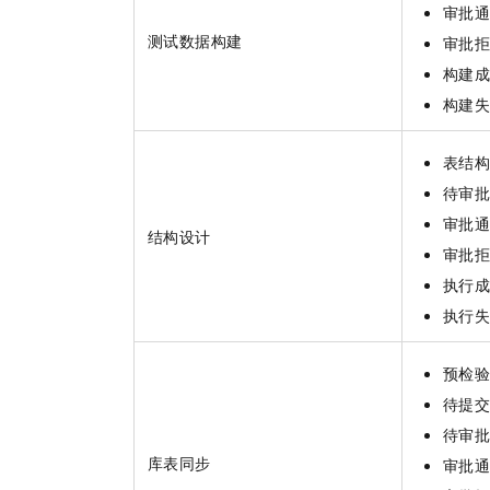
审批
测试数据构建
审批
构建
构建
表结
待审
审批
结构设计
审批
执行
执行
预检
待提
待审
库表同步
审批