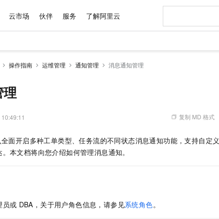
云市场
伙伴
服务
了解阿里云
AI 特惠
数据与 API
成为产品伙伴
企业增值服务
最佳实践
价格计算器
AI 场景体
基础软件
产品伙伴合
阿里云认证
市场活动
配置报价
大模型
操作指南
运维管理
通知管理
消息通知管理
自助选配和估算价格
步到位
域名与网站
智启 AI 普惠权益
产品生态集成认证中心
企业支持计划
云上春晚
Qwen Audio：打造专属 AI 语音助手
千问官方 MaaS 平台，为开发者和 Agent 而生，新用户赠送 1 亿 + tokens 额度
云服务器 EC
一句话生成原生
AI Coding
阿里云Maa
2026 阿里云
为企业打
数据集
Windows
大模型认证
模型
NEW
NEW
格式还原
值低价云产品抢先购
提供智能易用的域名与建站服务
至高享 1亿+免费 tokens，加速 Al 应用落地
Qwen-Audio-3.0-Realtime 端到端实时语音角色扮演
安全可靠、弹
输入一句话想法,
智能编程，一键
管理
产品生态伙伴
专家技术服务
云上奥运之旅
弹性计算合作
阿里云中企出
手机三要素
宝塔 Linux
全部认证
价格优势
开源旗舰模型
对象存储 OSS
即刻拥有 DeepSeek-V4-Pro
阿里云 OPC 创新助力计划
云数据库 RD
一键部署幻兽
AI 电商营销
产品生态伙伴工作台
企业增值服务台
云栖战略参考
云存储合作计
云栖大会
身份实名认证
CentOS
训练营
推动算力普惠，释放技术红利
的大模型服务
最高返9万
真正可用的 1M 上下文,一次完成代码全链路开发
轻松解锁专属 DeepSeek-V4-Pro
至高百万元 Token 补贴，加速一人公司成长
稳定、安全、高性价比、高性能的云存储服务
一键购买专属
从图文生成到
复制 MD 格式
 10:49:11
云上的中国
数据库合作计
活动全景
短信
Docker
图片和
自进化智能体
人工智能平台 PAI
5 分钟轻松部署专属 QwenPaw
Token Plan 模型订阅计划
Qoder
高效搭建 AI
AI 广告创作
企业成长
大模型
NEW
HOT
信息公告
认全面开启多种工单类型、任务流的不同状态消息通知功能，支持自定
看见新力量
云网络合作计
OCR 文字识别
JAVA
级电脑
越聪明
证享300元代金券
一站式AI开发、训练和推理服务
Qwen3.8-Max 首发尝鲜，限时加量 10 倍，夜间低至2折
从聊天伙伴进化为能主动干活的本地数字员工
面向真实软件
图文、视频一
Kimi-K3
HappyHors
达。本文档将向您介绍如何管理消息通知。
NEW
魔搭 Mode
loud
服务实践
官网公告
Kimi 最新旗舰模型，长程编程与推理利器
让文字生成流
金融模力时刻
Salesforce O
版
发票查验
全能环境
Qoder CN
Claude Code + GStack 打造工程团队
千问办公，限时限量积分加倍
云原生数据库 P
低代码高效构
AI 建站
NEW
作计划
计划
创新中心
魔搭 ModelSc
健康状态
让AI从“聊天伙伴”进化为能干活的“数字员工”
覆盖公网/内网、递归/权威、移动APP等全场景解析服务
安装技能 GStack，拥有专属 AI 工程团队
你的AI工作搭子，覆盖日常办公高频场景
基于千问大模型等，支持代码智能生成、研发智能问答
0 代码专业建
客户案例
天气预报查询
操作系统
Deepseek-v4-pro
HappyHors
态合作计划
态智能体模型
旗舰 MoE 大模型，百万上下文与顶尖推理能力
图生视频，流
Compute
同享
容器服务 Kubernetes 版 ACK
万小智 AI 建站低至 15元/月
云防火墙
AI 短剧/漫剧
快递物流查询
WordPress
成为服务伙
高校合作
理员或
DBA，关于用户角色信息，请参见
系统角色
。
式云数据仓库
点，立即开启云上创新
提供一站式管理容器应用的 K8s 服务
送.CN域名，送备案服务码
云原生的云上
AI助力短剧
GLM-5.2
Wan2.7-T
Ubuntu