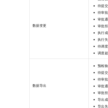
待提
待审
审批
数据变更
审批
执行
执行
待调
调度
预检
待提
待审
数据导出
审批
审批
导出
导出