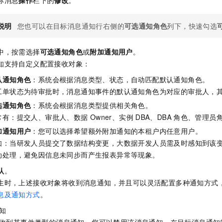
标消息
操作
栏下的
修改
。
一个 AI 助手
即刻拥有 DeepSeek-R1 满血版
超强辅助，Bol
在企业官网、通讯软件中为客户提供 AI 客服
多种方案随心选，轻松解锁专属 DeepSeek
说明
您也可以在目标消息通知行右侧的
可选通知角色
列下，快速勾选
中，按需选择
可选通知角色
或
附加通知用户
。
知支持自定义配置接收对象：
认通知角色
：系统会根据消息类型、状态，自动匹配默认通知角色。
工单状态为待审批时，消息通知事件的默认通知角色为对应的审批人，
选通知角色
：系统会根据消息类型提供相关角色。
常有：提交人、审批人、数据
Owner、实例
DBA、DBA
角色、管理员
加通知用户
：您可以选择希望额外附加通知的本租户内任意用户。
如：当研发人员提交了数据结构变更，大数据开发人员需及时感知到该
动处理，避免因信息未同步而产生报表异常等现象。
认
。
生时，上述接收对象将收到消息通知，并且可以灵活配置多种通知方式
息及通知方式
。
知