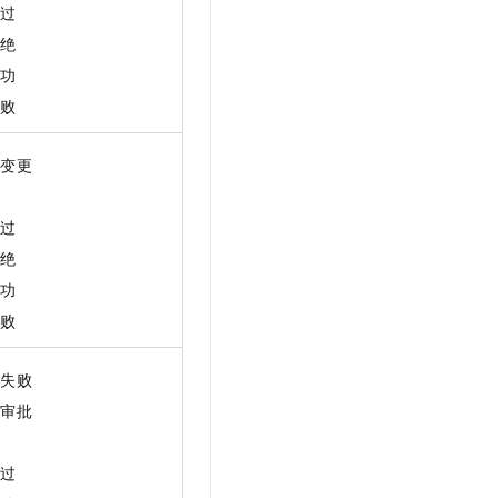
通过
拒绝
成功
失败
构变更
批
通过
拒绝
成功
失败
验失败
交审批
批
通过