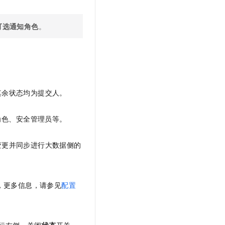
t.diy 一步搞定创意建站
构建大模型应用的安全防护体系
通过自然语言交互简化开发流程,全栈开发支持
通过阿里云安全产品对 AI 应用进行安全防护
可选通知角色
。
其余状态均为提交人。
角色、安全管理员等。
变更并同步进行大数据侧的
，更多信息，请参见
配置