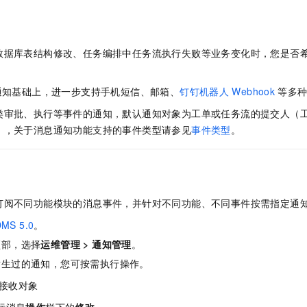
服务生态伙伴
视觉 Coding、空间感知、多模态思考等全面升级
1M上下文，专为长程任务能力而生
云工开物
企业应用
Night Plan 支持 Qwen 3.8-Max
AI 办公
NEW
Red Hat
30+ 款产品免费体验
夜间 5 折，Qwen/Meoo/TokenPlan 客户专享
AI智能应用
科研合作
ERP
堂（旗舰版）
SUSE
数据库表结构修改、任务编排中任务流执行失败等业务变化时，您是否
智能客服
AI 应用构建
大模型原生
CRM
2个月
自动承接线索
建站小程序
Qoder
大模型服务平台百炼-应用模版
OA 办公系统
HOT
NEW
通知基础上，进一步支持手机短信、邮箱、
钉钉机器人
Webhook
等多
面向真实软件
个人版上线、团队版降价；千问3.8-Max首发发尝鲜
丰富多元化的应用模版和解决方案
力提升
类审批、执行等事件的通知，默认通知对象为工单或任务流的提交人（
财税管理
模板建站
），关于消息通知功能支持的事件类型请参见
事件类型
。
万有无界
大模型服务平台百炼-智能体
400电话
定制建站
的模型效果
灵活可视化地构建企业级 Agent
方案
广告营销
模板小程序
秒悟
人工智能平台 PAI
定制小程序
云端极速 AI 
新一代 AI 视频生成模型，深度适配广告营销等场景
AI Native 的算法工程平台，一站式完成建模、训练、推理服务部署
订阅不同功能模块的消息事件，并针对不同功能、不同事件按需指定通
APP 开发
MS 5.0
。
建站系统
顶部，选择
运维管理
>
通知管理
。
发生过的通知，您可按需执行操作。
AI 应用
10分钟微调：让0.6B模型媲美235B模型
多模态数据信
接收对象
依托云原生高可用架构,实现Dify私有化部署
用1%尺寸在特定领域达到大模型90%以上效果