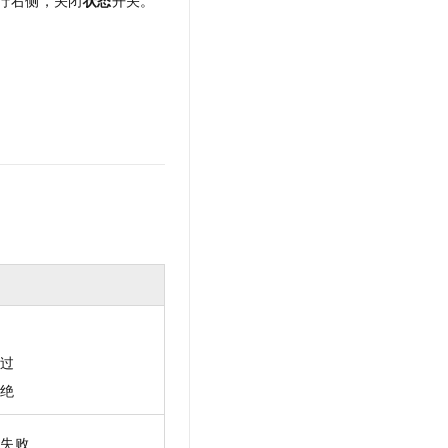
行右侧，关闭
状态
开关。
批
通过
拒绝
验失败