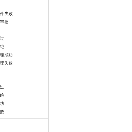
文件失败
交审批
批
通过
拒绝
处理成功
处理失败
批
通过
拒绝
成功
失败
批