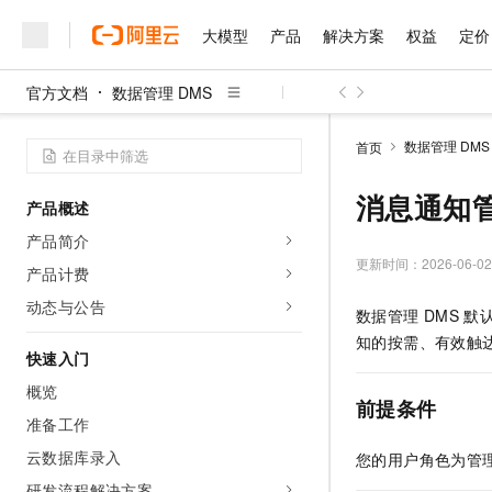
大模型
产品
解决方案
权益
定价
官方文档
数据管理 DMS
大模型
产品
解决方案
权益
定价
云市场
伙伴
服务
了解阿里云
精选产品
精选解决方案
普惠上云
产品定价
精选商城
成为销售伙伴
售前咨询
为什么选择阿里云
千问AI平台
数据管理 DMS
首页
了解云产品的定价详情
大模型服务平台百炼
睿译宝，AI翻译排版一
普惠上云 官方力荐
分销伙伴
在线服务
网站建设
什么是云计算
大
大模型服务与应用平台
上传文档即自动完成翻译和
云服务器38元/年起，超
消息通知
产品概述
咨询伙伴
多端小程序
技术领先
云上成本管理
售后服务
千问大模型
GLM-5.2：长任务时代
官方推荐返现计划
大模型
产品简介
大模型
精选产品
精选解决方案
Salesforce 国际版订阅
稳定可靠
管理和优化成本
多元化、高性能、安全可靠
推荐新用户得奖励，单订单
更新时间：
2026-06-02
销售伙伴合作计划
产品计费
自助服务
友盟天域
安全合规
人工智能与机器学习
AI
文本生成
无影云电脑
Hermes Agent，打造
云工开物
动态与公告
数据管理
DMS
默
无影生态合作计划
在线服务
观测云
分析师报告
随时随地安全接入的云上超
自主进化，持久记忆，越用
高校专属算力普惠，学生认
计算
互联网应用开发
Qwen3.8-Max
知的按需、有效触
HOT
Salesforce On Alibaba C
工单服务
快速入门
智能体时代全能旗舰模型
Tuya 物联网平台阿里云
研究报告与白皮书
云解析DNS
快速拥有专属 OpenClaw
Consulting Partner 合
大数据
容器
概览
免费试用
短信专区
前提条件
蓝凌 OA
Qwen3.7-Plus
AI 大模型销售与服务生
准备工作
现代化应用
存储
天池大赛
能看、能想、能动手的多模
云原生大数据计算服务 Max
解决方案免费试用 新老
电子合同
云数据库录入
您的用户角色为管
面向分析的企业级SaaS模
最高领取价值200元试用
安全
网络与CDN
AI 算法大赛
Qwen3-VL-Plus
畅捷通
研发流程解决方案