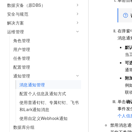
单击目
10 分钟在聊天系统中增加
数据灾备（原DBS）
专有云
安全与规范
解决方案
在弹窗
运维管理
消息通
角色管理
默
用户管理
当
任务管理
可
配置管理
通
通知管理
附
消息通知管理
例
联
配置个人信息及通知方式
单击
确
使用普通钉钉、专属钉钉、飞书
事件发
和Lark通知消息
个人信
使用自定义Webhook通知
禁用消息通
数据库分组