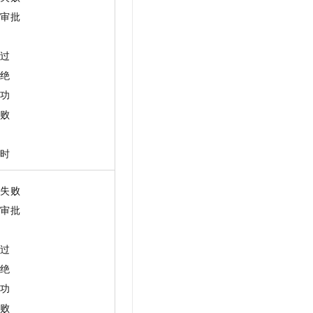
交审批
批
通过
拒绝
成功
失败
度
超时
验失败
交审批
批
通过
拒绝
成功
失败