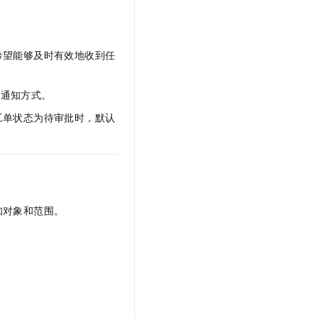
文戏情感细腻自然，动作戏激烈拳拳到肉，实现更强表演能力
支持中英文自由切换，具备更强的噪声鲁棒性
云聚AI 严选权益
SSL 证书
，一键激活高效办公新体验
精选AI产品，从模型到应用全链提效
堡垒机
希望能够及时有效地收到任
AI 用量加速计划
应用
防火墙
、识别商机，让客服更高效、服务更出色。
新老同享，达量后返
千问办公
主机安全
NEW
种通知方式。
的智能体编程平台
一站式AI生产力平台
工单状态为待审批时，默认
AI 应用及服务市场
伶鹊
企业级人与Agent协作平台，接入和调度多个数字员工
智能客服平台，对话机器人、对话分析、智能外呼
AI 应用
大模型服务平台百炼 - 全妙
大模型
应用创作平台
多模态内容创作工具，已接入 DeepSeek
知对象和范围。
自然语言处理
数据标注
机器学习
息提取
与 AI 智能体进行实时音视频通话
从文本、图片、视频中提取结构化的属性信息
构建支持视频理解的 AI 音视频实时通话应用