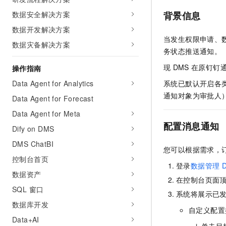
AI 产品 免费试用
网络
安全
云开发大赛
数据安全解决方案
背景信息
Tableau 订阅
1亿+ 大模型 tokens 和 
数据开发解决方案
可观测
入门学习赛
中间件
AI空中课堂在线直播课
当发生权限申请、
140+云产品 免费试用
大模型服务
数据灾备解决方案
上云与迁云
产品新客免费试用，最长1
务状态推送通知。
数据库
生态解决方案
千问AI平台-Token Plan
现
DMS
在原钉钉
操作指南
企业出海
大模型ACA认证体验
大数据计算
助力企业全员 AI 认知与能
Data Agent for Analytics
系统已默认开启各
行业生态解决方案
政企业务
媒体服务
通知对象为审批人
千问AI平台-模型体验
Data Agent for Forecast
开发者生态解决方案
在线体验全尺寸、多种模态
Data Agent for Meta
企业服务与云通信
AI 开发和 AI 应用解决
配置消息通知
Happy 系列大模型
Dify on DMS
域名与网站
DMS ChatBI
您可以根据需求，
终端用户计算
控制台首页
登录
数据管理
D
数据资产
Serverless
大模型解决方案
在控制台页面
SQL 窗口
系统将展示已
开发工具
快速部署 Dify，高效搭建 
数据库开发
自定义配置
迁移与运维管理
Data+AI