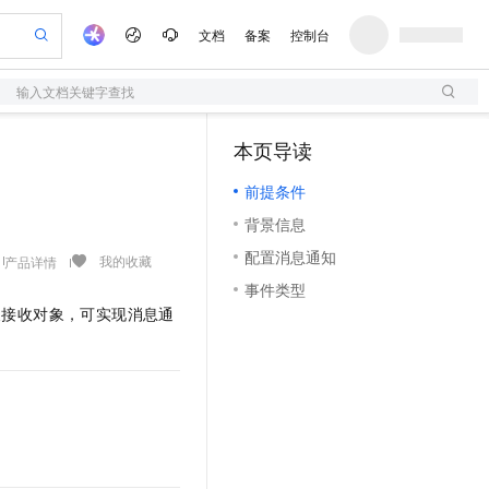
文档
备案
控制台
输入文档关键字查找
验
作计划
器
AI 活动
专业服务
服务伙伴合作计划
开发者社区
加入我们
服务平台百炼
阿里云 OPC 创新助力计划
本页导读
（1）
一站式生成采购清单，支持单品或批量购买
S
可编辑精美 PPT 文稿
S产品伙伴计划（繁花）
峰会
造的大模型服务与应用开发平台
轻量应用服务器
Agency Agents：拥有专属领域专家
AI 生产力先锋
Al MaaS 服务伙伴赋能合作
域名
博文
Careers
至高可申请百万元
前提条件
性可伸缩的云计算服务
 轻松生成专业的 PPT
开启高性价比 AI 编程新体验
先锋实践拓展 AI 生产力的边界
快速构建应用程序和网站，即刻迈出上云第一步
多领域专家智能体,一键组建 AI 虚拟交付团队
Token 补贴，五大权
计划
海大会
伙伴信用分合作计划
商标
问答
社会招聘
背景信息
益加速 OPC 成功
S
帕鲁游戏服务器
数字证书管理服务（原SSL证书）
HappyHorse 打造一站式影视创作平台
飞天发布时刻
HOT
划
备案
电子书
校园招聘
配置消息通知
联机服务器，轻松开启游戏
视频创作，一键激活电商全链路生产力
全托管，含MySQL、PostgreSQL、SQL Server、MariaDB多引擎
实现全站 HTTPS，呈现可信的 Web 访问
所见，即是所愿
可视化编排打通从文字构思到成片全链路闭环
我的收藏
产品详情
更多支持
划
公司注册
镜像站
事件类型
视频生成
语音识别与合成
 智能体与工作流应用
短信服务
漫剧工坊：一站式动画创作平台
AI 实训营
义接收对象，可实现消息通
合作伙伴培训与认证
划
上云迁移
的智能体编程平台
站生成，高效打造优质广告素材
通过阿里云百炼高效搭建AI应用,助力高效开发
快速生产连贯的高质量长漫剧
从基础到进阶，Agent 创客手把手教你
国内短信简单易用，安全可靠，秒级触达，全球覆盖200+国家和地区。
e-1.1-T2V
Qwen3-TTS-Flash
lScope
我要反馈
查询合作伙伴
畅细腻的高质量视频
离线语音合成大模型，多语言方言自适应，低延迟高稳定
n Alibaba Cloud ISV 合作
代维服务
olarDB
建企业门户网站
大数据开发治理平台 DataWorks
10 分钟搭建微信、支付宝小程序
创新加速
ope
登录合作伙伴管理后台
我要建议
站，无忧落地极速上线
以可视化方式快速构建移动和 PC 门户网站
100%兼容MySQL、PostgreSQL，兼容Oracle，支持集中和分布式
高效部署网站，快速应用到小程序
Data Agent 驱动的一站式 Data+AI 开发治理平台
e-1.1-I2V
Cosyvoice-V3-Flash
安全
畅自然，细节丰富
高表现力语音合成大模型，语音克隆听感自然
我要投诉
上云场景组合购
伴
边界网络安全防护产品
漫剧创作，剧本、分镜、视频高效生成
覆盖90%+业务场景，专享组合折扣价
2V
VPN
Fun-ASR