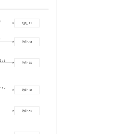
t.diy 一步搞定创意建站
构建大模型应用的安全防护体系
通过自然语言交互简化开发流程,全栈开发支持
通过阿里云安全产品对 AI 应用进行安全防护