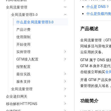
AI 产品 免费试用
网络
安全
云开发大赛
什么是
DNS？
全局流量管理
Tableau 订阅
1亿+ 大模型 tokens 和 
什么是负载均
全局流量管理3.0
可观测
入门学习赛
中间件
AI空中课堂在线直播课
140+云产品 免费试用
大模型服务
什么是全局流量管理3.0
上云与迁云
产品新客免费试用，最长1
数据库
产品概述
产品计费
生态解决方案
千问AI平台-Token Plan
企业出海
大模型ACA认证体验
大数据计算
使用限制
全局流量管理（G
助力企业全员 AI 认知与能
行业生态解决方案
开始使用
政企业务
同城多活与异地灾
媒体服务
千问AI平台-模型体验
开发者生态解决方案
实例管理
云应用的灾备。
在线体验全尺寸、多种模态
企业服务与云通信
GTM接入配置
AI 开发和 AI 应用解决
GTM
属于
DNS
级
Happy 系列大模型
GTM
本身并不是代
域名与网站
报警配置
击链接立即购买
全
最佳实践
终端用户计算
开通
GTM
产品实
服务支持
量管理的接入域名
Serverless
大模型解决方案
全局流量管理
开发工具
企业递归网关
快速部署 Dify，高效搭建 
功能简介
移动解析HTTPDNS
迁移与运维管理