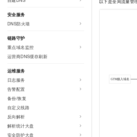
自建DNS
以下是全局流量管
10 分钟在聊天系统中增加
专有云
安全服务
DNS防火墙
链路守护
重点域名监控
运营商DNS缓存刷新
运维服务
日志服务
告警配置
备份/恢复
自定义线路
反向解析
解析统计大盘
安全防护大盘