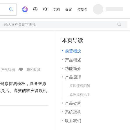
文档
备案
控制台
输入文档关键字查找
验
作计划
器
AI 活动
专业服务
服务伙伴合作计划
开发者社区
加入我们
服务平台百炼
阿里云 OPC 创新助力计划
本页导读
（1）
一站式生成采购清单，支持单品或批量购买
S
S产品伙伴计划（繁花）
峰会
造的大模型服务与应用开发平台
Qwen Audio：打造专属 AI 语音助手
轻量应用服务器
一句话生成原生可编辑精美 PPT 文稿
AI 生产力先锋
Al MaaS 服务伙伴赋能合作
域名
博文
Careers
NEW
至高可申请百万元
前置概念
性可伸缩的云计算服务
开启高性价比 AI 编程新体验
Qwen-Audio-3.0-Realtime 端到端实时语音角色扮演
输入一句话想法, 轻松生成专业的 PPT
先锋实践拓展 AI 生产力的边界
快速构建应用程序和网站，即刻迈出上云第一步
Token 补贴，五大权
计划
海大会
伙伴信用分合作计划
商标
问答
社会招聘
产品概述
益加速 OPC 成功
S
eek-V4-Pro
数字证书管理服务（原SSL证书）
一键部署幻兽帕鲁游戏服务器
飞天发布时刻
HOT
划
备案
电子书
校园招聘
功能简介
pSeek-V4-Pro
视频创作，一键激活电商全链路生产力
全托管，含MySQL、PostgreSQL、SQL Server、MariaDB多引擎
实现全站HTTPS，呈现可信的WEB访问
一键购买专属联机服务器，轻松开启游戏
所见，即是所愿
我的收藏
产品详情
更多支持
划
公司注册
镜像站
产品原理
视频生成
语音识别与合成
专属 QwenPaw
短信服务
漫剧工坊：一站式动画创作平台
AI 实训营
HOT
富健康探测模板，具备来源
合作伙伴培训与认证
原理流程图解
划
上云迁移
的智能体编程平台
站生成，高效打造优质广告素材
从聊天伙伴进化为能主动干活的本地数字员工
快速生产连贯的高质量长漫剧
从基础到进阶，Agent 创客手把手教你
国内短信简单易用，安全可靠，秒级触达，全球覆盖200+国家和地区。
e-1.1-T2V
Qwen3-TTS-Flash
供灵活、高效的容灾调度机
lScope
我要反馈
查询合作伙伴
原理流程说明
畅细腻的高质量视频
离线语音合成大模型，多语言方言自适应，低延迟高稳定
n Alibaba Cloud ISV 合作
代维服务
olarDB
建企业门户网站
大数据开发治理平台 DataWorks
10 分钟搭建微信、支付宝小程序
产品架构
创新加速
ope
登录合作伙伴管理后台
我要建议
站，无忧落地极速上线
以可视化方式快速构建移动和 PC 门户网站
100%兼容MySQL、PostgreSQL，兼容Oracle，支持集中和分布式
高效部署网站，快速应用到小程序
Data Agent 驱动的一站式 Data+AI 开发治理平台
e-1.1-I2V
Cosyvoice-V3-Flash
系统架构
安全
畅自然，细节丰富
高表现力语音合成大模型，语音克隆听感自然
我要投诉
上云场景组合购
伴
联系我们
边界网络安全防护产品
漫剧创作，剧本、分镜、视频高效生成
覆盖90%+业务场景，专享组合折扣价
2V
VPN
Fun-ASR