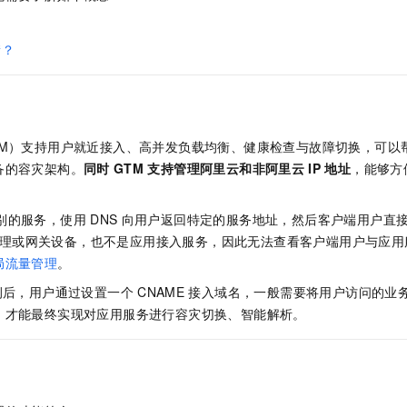
服务生态伙伴
视觉 Coding、空间感知、多模态思考等全面升级
1M上下文，专为长程任务能力而生
云工开物
企业应用
Night Plan 支持 Qwen 3.8-Max
AI 办公
NEW
Red Hat
30+ 款产品免费体验
夜间 5 折，Qwen/Meoo/TokenPlan 客户专享
AI智能应用
科研合作
衡？
ERP
堂（旗舰版）
SUSE
智能客服
AI 应用构建
大模型原生
CRM
2个月
自动承接线索
建站小程序
Qoder
大模型服务平台百炼-应用模版
OA 办公系统
HOT
NEW
面向真实软件
个人版上线、团队版降价；千问3.8-Max首发发尝鲜
丰富多元化的应用模版和解决方案
TM）支持用户就近接入、高并发负载均衡、健康检查与故障切换，可以
力提升
财税管理
模板建站
备的容灾架构。
同时
GTM
支持管理阿里云和非阿里云
IP
地址
，能够方
万有无界
大模型服务平台百炼-智能体
400电话
定制建站
的模型效果
灵活可视化地构建企业级 Agent
方案
广告营销
模板小程序
别的服务，使用
DNS
向用户返回特定的服务地址，然后客户端用户直
秒悟
人工智能平台 PAI
理或网关设备，也不是应用接入服务，因此无法查看客户端用户与应用
定制小程序
云端极速 AI 
新一代 AI 视频生成模型，深度适配广告营销等场景
AI Native 的算法工程平台，一站式完成建模、训练、推理服务部署
局流量管理
。
APP 开发
例后，用户通过设置一个
CNAME
接入域名，一般需要将用户访问的业
，才能最终实现对应用服务进行容灾切换、智能解析。
建站系统
AI 应用
10分钟微调：让0.6B模型媲美235B模型
多模态数据信
依托云原生高可用架构,实现Dify私有化部署
用1%尺寸在特定领域达到大模型90%以上效果