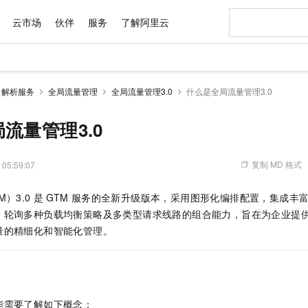
云市场
伙伴
服务
了解阿里云
AI 特惠
数据与 API
成为产品伙伴
企业增值服务
最佳实践
价格计算器
AI 场景体
基础软件
产品伙伴合
阿里云认证
市场活动
配置报价
大模型
解析服务
全局流量管理
全局流量管理3.0
什么是全局流量管理3.0
自助选配和估算价格
新方式
域名与网站
睿译宝，AI翻译排版一步到位
智启 AI 普惠权益
产品生态集成认证中心
企业支持计划
云上春晚
千问官方 MaaS 平台，为开发者和 Agent 而生，新用户赠送 1 亿 + tokens 额度
云服务器 EC
AI Coding
阿里云Maa
2026 阿里云
为企业打
数据集
Windows
大模型认证
模型
NEW
交付可用成果
值低价云产品抢先购
提供智能易用的域名与建站服务
上传文档即自动完成翻译和格式还原
至高享 1亿+免费 tokens，加速 Al 应用落地
安全可靠、弹
智能编程，一键
流量管理3.0
产品生态伙伴
专家技术服务
云上奥运之旅
弹性计算合作
阿里云中企出
手机三要素
宝塔 Linux
全部认证
价格优势
有专属领域专家
对象存储 OSS
GLM-5.2：长任务时代开源旗舰模型
阿里云 OPC 创新助力计划
云数据库 RD
即刻拥有 DeepS
AI 电商营销
产品生态伙伴工作台
企业增值服务台
云栖战略参考
云存储合作计
云栖大会
身份实名认证
CentOS
训练营
推动算力普惠，释放技术红利
的大模型服务
最高返9万
多领域专家智能体,一键组建 AI 虚拟交付团队
至高百万元 Token 补贴，加速一人公司成长
稳定、安全、高性价比、高性能的云存储服务
真正可用的 1M 上下文,一次完成代码全链路开发
轻松解锁专属 Dee
从图文生成到
复制 MD 格式
 05:59:07
云上的中国
数据库合作计
活动全景
短信
Docker
图片和
站式影视创作平台
人工智能平台 PAI
Hermes Agent，打造自进化智能体
Token Plan 模型订阅计划
Qoder
5 分钟轻松部署
AI 广告创作
企业成长
大模型
NEW
信息公告
）3.0
是
GTM
服务的全新升级版本，采用图形化编排配置，集成丰
看见新力量
云网络合作计
OCR 文字识别
JAVA
级电脑
证享300元代金券
可视化编排打通从文字构思到成片全链路闭环
一站式AI开发、训练和推理服务
自主进化，持久记忆，越用越聪明
Qwen3.8-Max 首发尝鲜，限时加量 10 倍，夜间低至2折
面向真实软件
图文、视频一
Kimi-K3
HappyHors
、轮询多种负载均衡策略及多类型请求线路的组合能力，旨在为企业提
NEW
魔搭 Mode
loud
服务实践
官网公告
Kimi 最新旗舰模型，长程编程与推理利器
让文字生成流
金融模力时刻
Salesforce O
版
量的精细化和智能化管理。
发票查验
全能环境
Qoder CN
Claude Code + GStack 打造工程团队
千问办公，限时限量积分加倍
云原生数据库 P
低代码高效构
AI 建站
NEW
作计划
计划
创新中心
魔搭 ModelSc
健康状态
让AI从“聊天伙伴”进化为能干活的“数字员工”
覆盖公网/内网、递归/权威、移动APP等全场景解析服务
安装技能 GStack，拥有专属 AI 工程团队
你的AI工作搭子，覆盖日常办公高频场景
基于千问大模型等，支持代码智能生成、研发智能问答
0 代码专业建
客户案例
天气预报查询
操作系统
Deepseek-v4-pro
HappyHors
态合作计划
态智能体模型
旗舰 MoE 大模型，百万上下文与顶尖推理能力
图生视频，流
Compute
同享
容器服务 Kubernetes 版 ACK
万小智 AI 建站低至 15元/月
云防火墙
AI 短剧/漫剧
快递物流查询
WordPress
成为服务伙
高校合作
式云数据仓库
点，立即开启云上创新
提供一站式管理容器应用的 K8s 服务
送.CN域名，送备案服务码
云原生的云上
AI助力短剧
GLM-5.2
Wan2.7-T
能需要了解如下概念：
Ubuntu