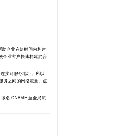
文戏情感细腻自然，动作戏激烈拳拳到肉，实现更强表演能力
支持中英文自由切换，具备更强的噪声鲁棒性
云聚AI 严选权益
SSL 证书
，一键激活高效办公新体验
精选AI产品，从模型到应用全链提效
堡垒机
AI 用量加速计划
应用
防火墙
、识别商机，让客服更高效、服务更出色。
新老同享，达量后返
千问办公
主机安全
NEW
的智能体编程平台
一站式AI生产力平台
帮助企业在短时间内构建
AI 应用及服务市场
便企业客户快速构建混合
伶鹊
企业级人与Agent协作平台，接入和调度多个数字员工
智能客服平台，对话机器人、对话分析、智能外呼
AI 应用
接连接到服务地址。所以
大模型服务平台百炼 - 全妙
大模型
服务之间的网络流量。点
应用创作平台
多模态内容创作工具，已接入 DeepSeek
自然语言处理
务域名
CNAME
至全局流
数据标注
机器学习
息提取
与 AI 智能体进行实时音视频通话
从文本、图片、视频中提取结构化的属性信息
构建支持视频理解的 AI 音视频实时通话应用