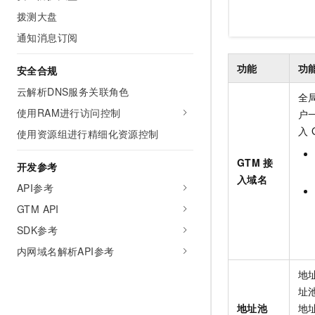
拨测大盘
通知消息订阅
功能
功
安全合规
云解析DNS服务关联角色
全
使用RAM进行访问控制
户
入
使用资源组进行精细化资源控制
GTM
接
开发参考
入域名
API参考
GTM API
SDK参考
内网域名解析API参考
地
址
地址池
地