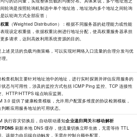
均匀的访问量，实现整体负载的均衡分布。具体来说，多个地址池之
间轮询是按照轮询机制选中单个地址池，地址池内多个地址之间轮询
是以轮询方式全部应答；
权重
（Weighted Distribution）：根据不同服务器的处理能力或性能
表现设定权重值，依据权重比例进行地址分配，使高权重服务器承担
更多请求，达到高效利用系统资源的目的。
过上述灵活的负载均衡策略，可以实现对网络入口流量的合理分发与优
管理。
康检查机制主要针对地址池中的地址，进行实时探测并评估应用服务的
行状态与可用性，涉及的监控方式包括
ICMP Ping
监控、TCP
连接性
、HTTP/HTTPS
端点响应监测。
M 3.0
提供了健康检查模板，允许用户配置多维度的协议检测模板，
合判断应用服务地址的可用状态。
TM 执行容灾切换后，自动联动通知
企业递归网关
和
移动解析
TPDNS
刷新本地 DNS 缓存，使流量切换立即生效，无需等待 TTL
期。该能力由后端自动触发，无需在控制台额外配置。