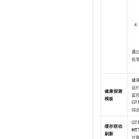
通
化
健
运
健康探测
监控
模板
GT
综
G
缓存联动
HT
刷新
过