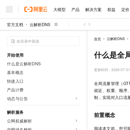
大模型
产品
解决方案
权益
定价
官方文档
云解析DNS
大模型
产品
解决方案
权益
定价
云市场
伙伴
服务
了解阿里云
精选产品
精选解决方案
普惠上云
产品定价
精选商城
成为销售伙伴
售前咨询
为什么选择阿里云
千问AI平台
云解析DNS
首页
了解云产品的定价详情
大模型服务平台百炼
千问办公，解锁你的工作
普惠上云 官方力荐
分销伙伴
在线服务
网站建设
什么是云计算
大
大模型服务与应用平台
企业级Agent产品，直接
云服务器38元/年起，超
什么是全局
开始使用
咨询伙伴
多端小程序
技术领先
云上成本管理
售后服务
千问大模型
Agency Agents：拥
官方推荐返现计划
大模型
什么是云解析DNS
大模型
精选产品
精选解决方案
Salesforce 国际版订阅
稳定可靠
管理和优化成本
多元化、高性能、安全可靠
推荐新用户得奖励，单订单
更新时间：
2026-07-31
销售伙伴合作计划
基本概念
自助服务
友盟天域
安全合规
人工智能与机器学习
AI
文本生成
无影云电脑
HappyHorse 打造一
云工开物
快捷入口
全局流量管理（GTM
无影生态合作计划
在线服务
观测云
分析师报告
随时随地安全接入的云上超
高校专属算力普惠，学生认
计算
互联网应用开发
产品计费
Qwen3.8-Max
就近、权重、顺序
HOT
Salesforce On Alibaba C
工单服务
智能体时代全能旗舰模型
Tuya 物联网平台阿里云
研究报告与白皮书
制，实现对入口流
动态与公告
云解析DNS
快速拥有专属 OpenClaw
Consulting Partner 合
大数据
容器
免费试用
短信专区
蓝凌 OA
Qwen3.7-Plus
AI 大模型销售与服务生
解析服务
现代化应用
存储
天池大赛
前置概念
能看、能想、能动手的多模
云原生大数据计算服务 Max
解决方案免费试用 新老
电子合同
公网权威解析
面向分析的企业级SaaS模
最高领取价值200元试用
安全
网络与CDN
AI 算法大赛
Qwen3-VL-Plus
阅读本文前，您可
畅捷通
内网域名解析