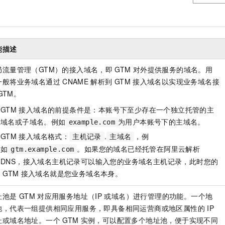
能描述
局流量管理（GTM）的接入域名，即
GTM
对外提供服务的域名。用
一般将业务域名通过
CNAME
解析到
GTM
接入域名以实现业务域名接
GTM。
GTM
接入域名的前提条件是：本账号下至少存在一个独立托管的主
域名或子域名。例如
为用户本账号下的主域名。
example.com
GTM
接入域名格式：
.
，例
主机记录
主域名
如
。如果您的域名已经托管在阿里云解析
gtm.example.com
DNS，接入域名主机记录可以输入您的业务域名主机记录，此时您的
GTM
接入域名就是您业务域名本身。
址池是
GTM
对应用服务地址（IP
或域名）进行管理的功能。一个地
池，代表一组提供相同应用服务，即具备相同运营商或地区属性的
IP
址或域名地址。一个
GTM
实例，可以配置多个地址池，便于实现不同