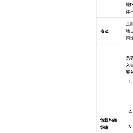
地
体
是
地址
地
用
负
入
要
负载均衡
策略