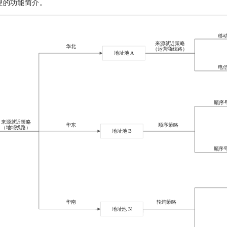
理的功能简介。
一个 AI 助手
即刻拥有 DeepSeek-R1 满血版
超强辅助，Bol
在企业官网、通讯软件中为客户提供 AI 客服
多种方案随心选，轻松解锁专属 DeepSeek