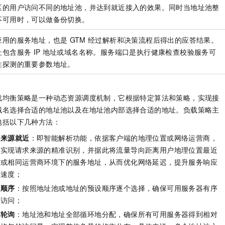
区的用户访问不同的地址池，并达到就近接入的效果。同时当地址池整
不可用时，可以做备份切换。
应用的服务地址，也是
GTM
经过解析和决策流程后得出的应答结果。
址包含服务
IP
地址或域名名称。服务端口是执行健康检查校验服务可
性探测的重要参数地址。
载均衡策略是一种动态资源调度机制，它根据特定算法和策略，实现接
域名选择合适的地址池以及在地址池内部选择合适的地址。负载策略主
包括以下几种方法：
来源就近
：即智能解析功能，依据客户端的地理位置或网络运营商，
实现请求来源的精准识别，并据此将流量导向距离用户地理位置最近
或相同运营商环境下的服务地址，从而优化网络延迟，提升服务响应
速度；
顺序
：按照地址池或地址的预设顺序逐个选择，确保可用服务器有序
访问；
轮询
：地址池和地址全部循环地分配，确保所有可用服务器得到相对