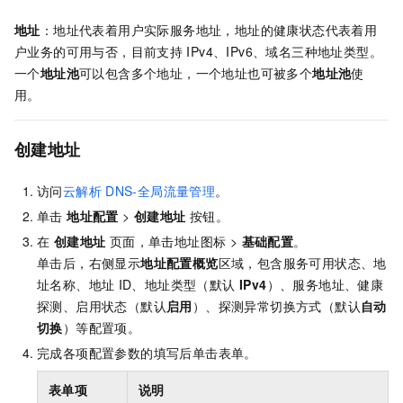
地址
：地址代表着用户实际服务地址，地址的健康状态代表着用
户业务的可用与否，目前支持
IPv4、IPv6、域名三种地址类型。
一个
地址池
可以包含多个地址，一个地址也可被多个
地址池
使
用。
创建地址
访问
云解析
DNS-全局流量管理
。
单击
地址配置
>
创建地址
按钮。
在
创建地址
页面，单击地址图标 >
基础配置
。
单击后，右侧显示
地址配置概览
区域，包含服务可用状态、地
址名称、地址
ID、地址类型（默认
IPv4
）、服务地址、健康
探测、启用状态（默认
启用
）、探测异常切换方式（默认
自动
切换
）等配置项。
完成各项配置参数的填写后单击表单。
表单项
说明