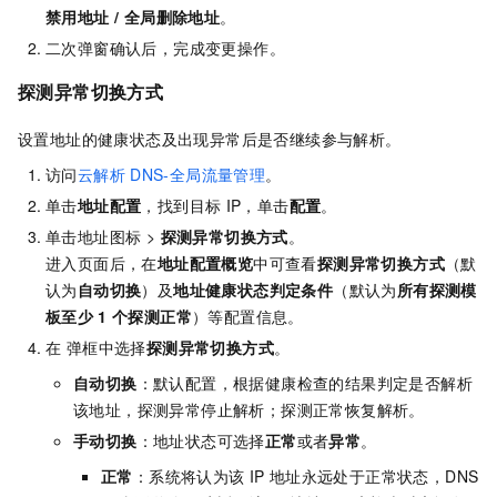
禁用地址
/
全局删除地址
。
二次弹窗确认后，完成变更操作。
探测异常切换方式
设置地址的健康状态及出现异常后是否继续参与解析。
访问
云解析
DNS-全局流量管理
。
单击
地址配置
，找到目标
IP，单击
配置
。
单击地址图标 >
探测异常切换方式
。
进入页面后，在
地址配置概览
中可查看
探测异常切换方式
（默
认为
自动切换
）及
地址健康状态判定条件
（默认为
所有探测模
板至少
1
个探测正常
）等配置信息。
在 弹框中选择
探测异常切换方式
。
自动切换
：默认配置，根据健康检查的结果判定是否解析
该地址，探测异常停止解析；探测正常恢复解析。
手动切换
：地址状态可选择
正常
或者
异常
。
正常
：系统将认为该
IP
地址永远处于正常状态，DNS