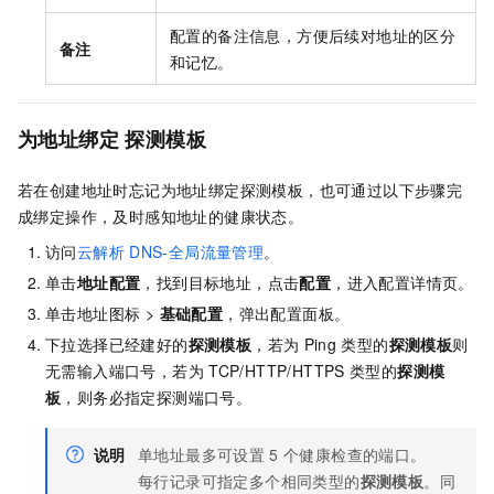
配置的备注信息，方便后续对地址的区分
备注
和记忆。
为地址绑定
探测模板
若在创建地址时忘记为地址绑定探测模板，也可通过以下步骤完
成绑定操作，及时感知地址的健康状态。
访问
云解析
DNS-全局流量管理
。
单击
地址配置
，找到目标地址，点击
配置
，进入配置详情页。
单击地址图标 >
基础配置
，弹出配置面板。
下拉选择已经建好的
探测模板
，若为
Ping
类型的
探测模板
则
无需输入端口号，若为
TCP/HTTP/HTTPS
类型的
探测模
板
，则务必指定探测端口号。
说明
单地址最多可设置
5
个健康检查的端口。
每行记录可指定多个相同类型的
探测模板
。同