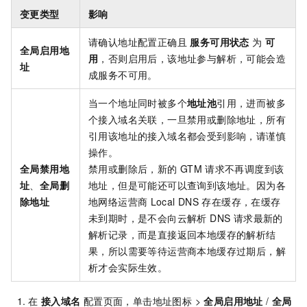
变更类型
影响
请确认地址配置正确且
服务可用状态
为
可
全局启用地
用
，否则启用后，该地址参与解析，可能会造
址
成服务不可用。
当一个地址同时被多个
地址池
引用，进而被多
个接入域名关联，一旦禁用或删除地址，所有
引用该地址的接入域名都会受到影响，请谨慎
操作。
全局禁用地
禁用或删除后，新的
GTM
请求不再调度到该
址
、
全局删
地址，但是可能还可以查询到该地址。因为各
除地址
地网络运营商
Local DNS
存在缓存，在缓存
未到期时，是不会向云解析 DNS 请求最新的
解析记录，而是直接返回本地缓存的解析结
果，所以需要等待运营商本地缓存过期后，解
析才会实际生效。
在
接入域名
配置页面，单击地址图标 >
全局启用地址
/
全局