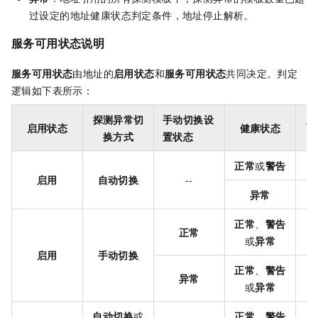
过设定的地址健康状态判定条件，地址停止解析。
服务可用状态
说明
服务可用状态
由地址的
启用状态
和
服务可用状态
共同决定。判定
逻辑如下表所示：
探测异常切
手动切换设
服
启用状态
健康状态
换方式
置状态
正常
或
警告
启用
自动切换
--
异常
正常
、
警告
正常
或
异常
启用
手动切换
正常
、
警告
异常
或
异常
自动切换
或
正常
、
警告