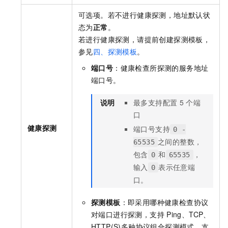
可选项。若不进行健康探测，地址默认状
态为
正常
。
若进行健康探测，请提前创建探测模板，
参见
四、探测模板
。
端口号
：健康检查所探测的服务地址
端口号。
说明
最多支持配置
5
个端
口
健康探测
端口号支持
0 -
之间的整数，
65535
包含
和
，
0
65535
输入
表示任意端
0
口。
探测模板
：即采用哪种健康检查协议
对端口进行探测，支持
Ping、TCP、
HTTP(S)多种协议组合探测模式，支