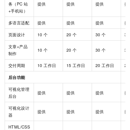
务（PC
站
提供
提供
提供
提
+手机站）
多语言适配
提供
提供
提供
提
页面设计
10 个
20 个
30 个
30
文章+产品
10 个
20 个
30 个
30
制作
交付周期
10 工作日
15 工作日
20 工作日
2
后台功能
可视化管理
提供
提供
提供
提
后台
可视化设计
提供
提供
提供
提
器
HTML/CSS