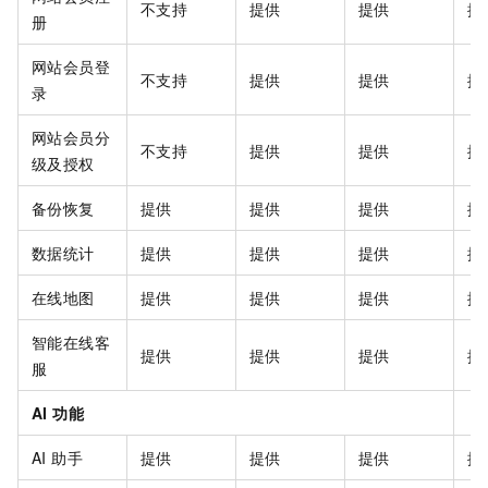
不支持
提供
提供
提
册
网站会员登
不支持
提供
提供
提
录
网站会员分
不支持
提供
提供
提
级及授权
备份恢复
提供
提供
提供
提
数据统计
提供
提供
提供
提
在线地图
提供
提供
提供
提
智能在线客
提供
提供
提供
提
服
AI 功能
AI 助手
提供
提供
提供
提