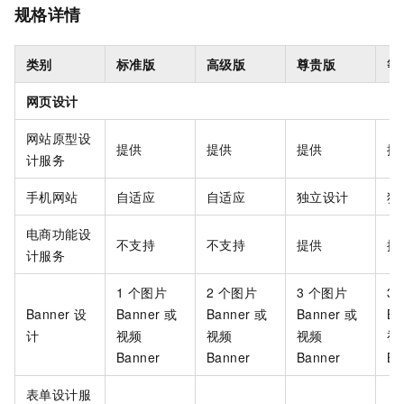
规格详情
类别
标准版
高级版
尊贵版
等
网页设计
网站原型设
提供
提供
提供
提
计服务
手机网站
自适应
自适应
独立设计
独
电商功能设
不支持
不支持
提供
提
计服务
1 个图片
2 个图片
3 个图片
3
Banner 设
Banner
或
Banner
或
Banner 或
Ba
计
视频
视频
视频
视
Banner
Banner
Banner
Ba
表单设计服