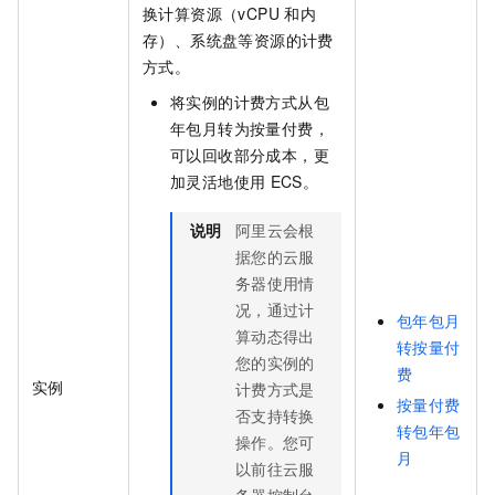
换计算资源（vCPU
和内
存）、系统盘等资源的计费
方式。
将实例的计费方式从包
年包月转为按量付费，
可以回收部分成本，更
加灵活地使用
ECS。
说明
阿里云会根
据您的云服
务器使用情
况，通过计
包年包月
算动态得出
转按量付
您的实例的
费
实例
计费方式是
按量付费
否支持转换
转包年包
操作。您可
月
以前往云服