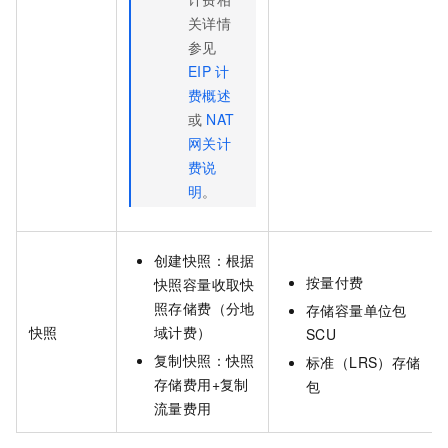
关详情
参见
EIP
计
费概述
或
NAT
网关计
费说
明
。
创建快照：根据
按量付费
快照容量收取快
照存储费（分地
存储容量单位包
快照
域计费）
SCU
复制快照：快照
标准（LRS）存储
存储费用+复制
包
流量费用