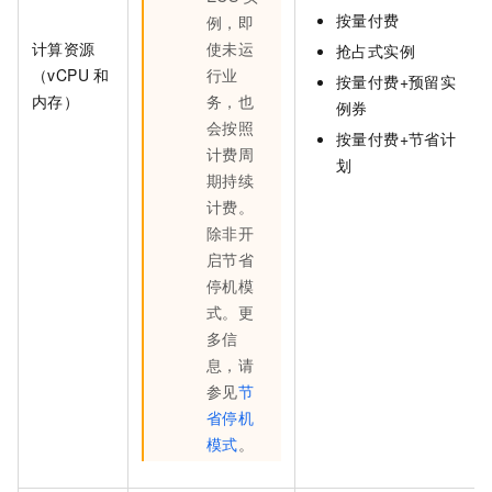
按量付费
例，即
计算资源
使未运
抢占式实例
（vCPU
和
行业
按量付费+预留实
内存）
务，也
例券
会按照
按量付费+节省计
计费周
划
期持续
计费。
除非开
启节省
停机模
式。更
多信
息，请
参见
节
省停机
模式
。