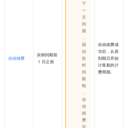
下
一
天
到
期
，
因
自动续费成
扣
功后，从原
实例到期前
自动续费
款
到期日开始
1
日之前
时
计算新的计
间
费周期。
限
制
，
自
动
续
费
可