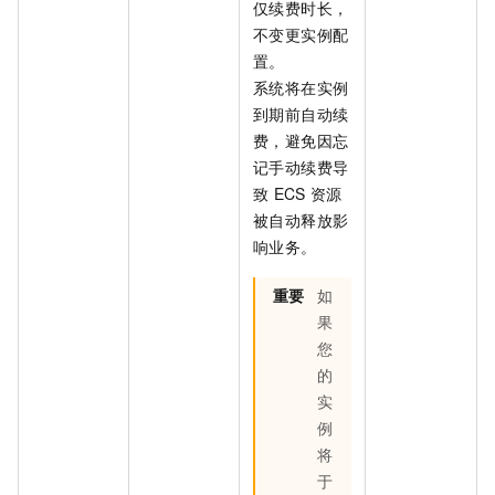
仅续费时长，
不变更实例配
置。
系统将在实例
到期前自动续
费，避免因忘
记手动续费导
致
ECS
资源
被自动释放影
响业务。
重要
如
果
您
的
实
例
将
于