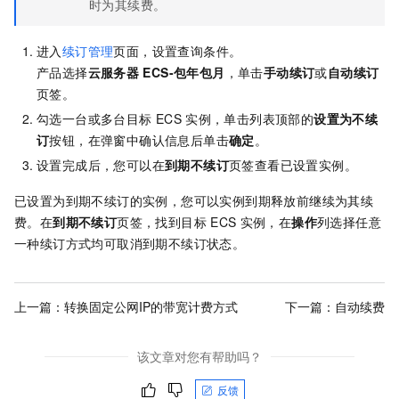
时为其续费。
进入
续订管理
页面，设置查询条件。
产品选择
云服务器
ECS-包年包月
，单击
手动续订
或
自动续订
页签。
勾选一台或多台目标
ECS
实例，单击列表
顶部
的
设置为不续
订
按钮，在弹窗中确认信息后单击
确定
。
设置完成后，您可以在
到期不续订
页签查看已设置实例。
已设置为到期不续订的实例，您可以实例到期释放前继续为其续
费。在
到期不续订
页签，找到目标
ECS
实例，在
操作
列选择任意
一种续订方式均可取消到期不续订状态。
上一篇：
转换固定公网IP的带宽计费方式
下一篇：
自动续费
该文章对您有帮助吗？
反馈