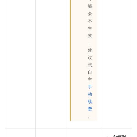
能
会
不
生
效
，
建
议
您
自
主
手
动
续
费
。