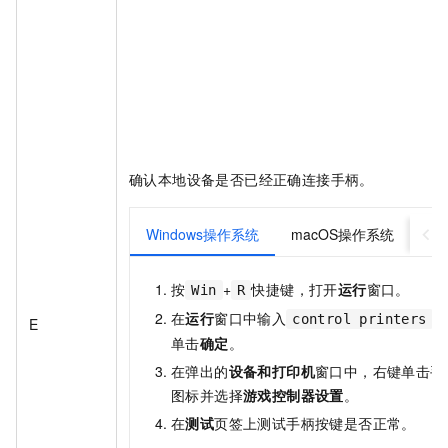
确认本地设备是否已经正确连接手柄。
Windows操作系统
macOS操作系统
按
+
快捷键，打开
运行
窗口。
Win
R
在
运行
窗口中输入
，
control printers
E
单击
确定
。
在弹出的
设备和打印机
窗口中，右键单击手
图标并选择
游戏控制器设置
。
在
测试
页签上测试手柄按键是否正常。