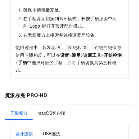
确保手柄电量充足。
在手柄背面切换到
NS
模式，长按手柄正面中间
的
键打开蓝牙配对模式。
Logo
在
无影魔方
上搜索并连接该蓝牙设备。
使用过程中，若发现
、
键和
、
键的键位与
A
B
X
Y
使用习惯相反，可以在
设置
>
通用
>
诊断工具
>
开始检测
>
手柄
中选择对应的手柄，并将手柄切换为第三种模
式。
魔派赤兔
PRO-HD
无影魔方
macOS客户端
蓝牙连接
USB连接