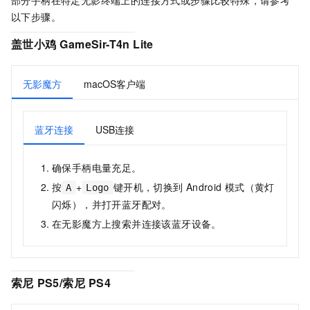
部分手柄在特定无影终端上的连接方式或步骤比较特殊，请参考
以下步骤。
盖世小鸡
GameSir-T4n Lite
无影魔方
macOS客户端
蓝牙连接
USB连接
确保手柄电量充足。
按
+
键开机，切换到
Android
模式（黄灯
A
Logo
闪烁），并打开蓝牙配对。
在
无影魔方
上搜索并连接该蓝牙设备。
索尼
PS5/
索尼
PS4