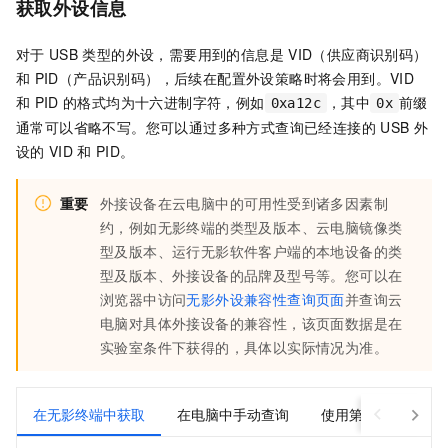
获取外设信息
对于
USB
类型的外设，需要用到的信息是
VID（供应商识别码）
和
PID（产品识别码），后续在配置外设策略时将会用到。VID
和
PID
的格式均为十六进制字符，例如
，其中
前缀
0xa12c
0x
通常可以省略不写。您可以通过多种方式查询已经连接的
USB
外
设的
VID
和
PID。
重要
外接设备在云电脑中的可用性受到诸多因素制
约，例如无影终端的类型及版本、云电脑镜像类
型及版本、运行无影软件客户端的本地设备的类
型及版本、外接设备的品牌及型号等。您可以在
浏览器中访问
无影外设兼容性查询页面
并查询云
电脑对具体外接设备的兼容性，该页面数据是在
实验室条件下获得的，具体以实际情况为准。
在无影终端中获取
在电脑中手动查询
使用第三方工具查询