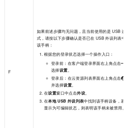
如果前述步骤均无问题，且当前使用的是
USB
连
式，请按以下步骤确认是否已在
USB
外设列表中
该手柄：
根据您的登录状态选择一个操作入口：
登录前：在客户端登录界面右上角点击
选择
设置
。
F
登录后：在云资源列表界面右上角点击
并选择
设置
。
在
设置
窗口中点击
外设
。
在
本地
USB
外设列表
中找到该手柄设备，若
显示为可编辑状态，则表明该手柄未被禁用。