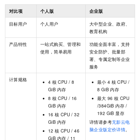
对比项
个人版
企业版
目标用户
个人用户
大中型企业、政府、
教育机构
产品特性
一站式购买、管理和
功能全面丰富，支持
使用，简单易用
安全防护、批量部
署、专属定制等企业
服务
计算规格
4
核 CPU / 8
最小
4
核 CPU /
GiB 内存
8 GiB 内存
8
核 CPU / 16
最大
96
核 CPU
GiB 内存
/384GiB 内存 /
192 GiB 显存
16
核 CPU / 32
GiB 内存
详情请参考
无影云电
脑企业版定价详情
。
12
核 CPU / 46
GiB 内存 / 11