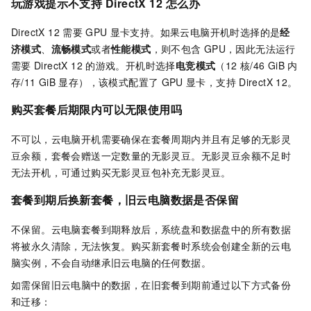
玩游戏提示不支持
DirectX 12
怎么办
DirectX 12
需要
GPU
显卡支持。如果云电脑开机时选择的是
经
济模式
、
流畅模式
或者
性能模式
，则不包含
GPU，因此无法运行
需要
DirectX 12
的游戏。开机时选择
电竞模式
（12
核/46 GiB
内
存/11 GiB
显存），该模式配置了
GPU
显卡，支持
DirectX 12。
购买套餐后期限内可以无限使用吗
不可以，云电脑开机需要确保在套餐周期内并且有足够的无影灵
豆余额，套餐会赠送一定数量的无影灵豆。无影灵豆余额不足时
无法开机，可通过购买无影灵豆包补充无影灵豆。
套餐到期后换新套餐，旧云电脑数据是否保留
不保留。云电脑套餐到期释放后，系统盘和数据盘中的所有数据
将被永久清除，无法恢复。购买新套餐时系统会创建全新的云电
脑实例，不会自动继承旧云电脑的任何数据。
如需保留旧云电脑中的数据，在旧套餐到期前通过以下方式备份
和迁移：