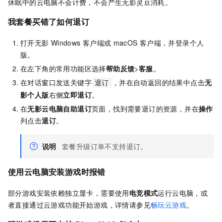
休眠中的云电脑不会计费，不会产生无影灵豆消耗。
我套餐买错了如何退订
打开无影
Windows
客户端
或
macOS
客户端
，并登录
个人
版
。
在左下角的常用功能区选择
帮助反馈
>
客服
。
在对话窗口发送关键字
，并在自动返回的结果中点击
无
退订
影个人版
右侧
立即退订
。
在
无影云电脑自助退订
页面，找到需要退订的资源，并在
操作
列点击
退订
。
说明
套餐升级订单不支持退订。
使用云电脑安装游戏时报错
部分游戏安装依赖独立显卡，需要使用
电竞模式
运行云电脑，或
者直接通过云游戏功能开始游戏，详情请参见
畅玩云游戏
。