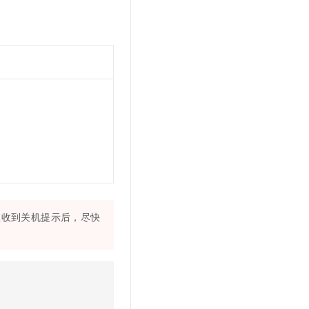
文戏情感细腻自然，动作戏激烈拳拳到肉，实现更强表演能力
支持中英文自由切换，具备更强的噪声鲁棒性
云聚AI 严选权益
SSL 证书
，一键激活高效办公新体验
精选AI产品，从模型到应用全链提效
堡垒机
AI 用量加速计划
应用
防火墙
、识别商机，让客服更高效、服务更出色。
新老同享，达量后返
千问办公
主机安全
NEW
的智能体编程平台
一站式AI生产力平台
AI 应用及服务市场
伶鹊
企业级人与Agent协作平台，接入和调度多个数字员工
智能客服平台，对话机器人、对话分析、智能外呼
AI 应用
大模型服务平台百炼 - 全妙
大模型
应用创作平台
多模态内容创作工具，已接入 DeepSeek
自然语言处理
在收到关机提示后，尽快
数据标注
机器学习
息提取
与 AI 智能体进行实时音视频通话
从文本、图片、视频中提取结构化的属性信息
构建支持视频理解的 AI 音视频实时通话应用