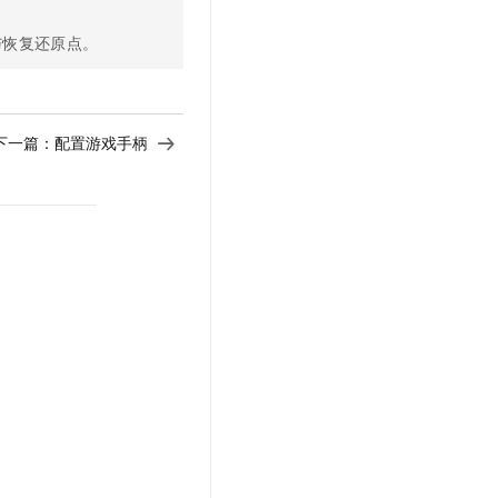
t.diy 一步搞定创意建站
构建大模型应用的安全防护体系
通过自然语言交互简化开发流程,全栈开发支持
通过阿里云安全产品对 AI 应用进行安全防护
与恢复还原点。
下一篇：
配置游戏手柄