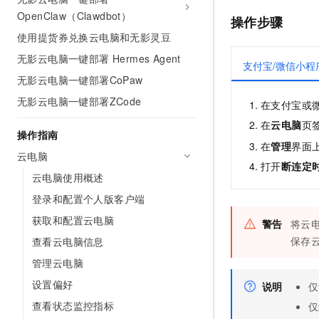
AI 产品 免费试用
网络
OpenClaw（Clawdbot）
安全
云开发大赛
操作步骤
Tableau 订阅
1亿+ 大模型 tokens 和 
使用提货券兑换云电脑和无影灵豆
可观测
入门学习赛
中间件
AI空中课堂在线直播课
140+云产品 免费试用
无影云电脑一键部署 Hermes Agent
大模型服务
支付宝/微信小程
上云与迁云
产品新客免费试用，最长1
数据库
无影云电脑一键部署CoPaw
生态解决方案
千问AI平台-Token Plan
企业出海
大模型ACA认证体验
无影云电脑一键部署ZCode
大数据计算
在支付宝或
助力企业全员 AI 认知与能
行业生态解决方案
在
云电脑
页
政企业务
媒体服务
操作指南
千问AI平台-模型体验
开发者生态解决方案
在
管理
界面
在线体验全尺寸、多种模态
云电脑
企业服务与云通信
打开
断连定
AI 开发和 AI 应用解决
云电脑使用概述
Happy 系列大模型
域名与网站
登录和配置个人版客户端
终端用户计算
获取和配置云电脑
警告
将云
保存
查看云电脑信息
Serverless
大模型解决方案
管理云电脑
开发工具
快速部署 Dify，高效搭建 
设置偏好
说明
仅
迁移与运维管理
查看状态监控指标
仅