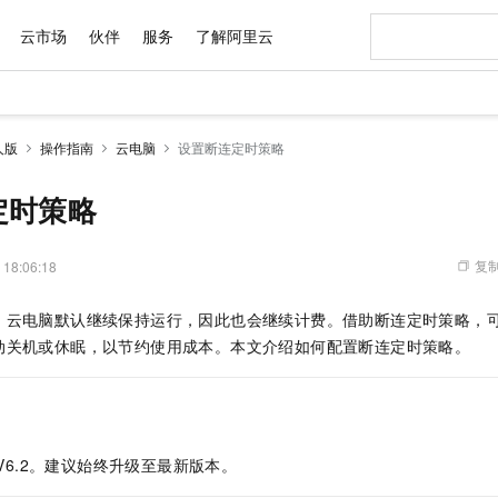
云市场
伙伴
服务
了解阿里云
AI 特惠
数据与 API
成为产品伙伴
企业增值服务
最佳实践
价格计算器
AI 场景体
基础软件
产品伙伴合
阿里云认证
市场活动
配置报价
大模型
人版
操作指南
云电脑
设置断连定时策略
自助选配和估算价格
步到位
域名与网站
智启 AI 普惠权益
产品生态集成认证中心
企业支持计划
云上春晚
Qwen Audio：打造专属 AI 语音助手
千问官方 MaaS 平台，为开发者和 Agent 而生，新用户赠送 1 亿 + tokens 额度
云服务器 EC
一句话生成原生
AI Coding
阿里云Maa
2026 阿里云
为企业打
数据集
Windows
大模型认证
模型
NEW
NEW
格式还原
值低价云产品抢先购
提供智能易用的域名与建站服务
至高享 1亿+免费 tokens，加速 Al 应用落地
Qwen-Audio-3.0-Realtime 端到端实时语音角色扮演
安全可靠、弹
输入一句话想法,
智能编程，一键
定时策略
产品生态伙伴
专家技术服务
云上奥运之旅
弹性计算合作
阿里云中企出
手机三要素
宝塔 Linux
全部认证
价格优势
开源旗舰模型
对象存储 OSS
即刻拥有 DeepSeek-V4-Pro
阿里云 OPC 创新助力计划
云数据库 RD
一键部署幻兽
AI 电商营销
产品生态伙伴工作台
企业增值服务台
云栖战略参考
云存储合作计
云栖大会
身份实名认证
CentOS
训练营
推动算力普惠，释放技术红利
的大模型服务
最高返9万
真正可用的 1M 上下文,一次完成代码全链路开发
轻松解锁专属 DeepSeek-V4-Pro
至高百万元 Token 补贴，加速一人公司成长
稳定、安全、高性价比、高性能的云存储服务
一键购买专属
从图文生成到
复制
 18:06:18
云上的中国
数据库合作计
活动全景
短信
Docker
图片和
自进化智能体
人工智能平台 PAI
5 分钟轻松部署专属 QwenPaw
Token Plan 模型订阅计划
Qoder
高效搭建 AI
AI 广告创作
企业成长
大模型
NEW
HOT
信息公告
，云电脑默认继续保持运行，因此也会继续计费。借助断连定时策略，
看见新力量
云网络合作计
OCR 文字识别
JAVA
级电脑
越聪明
证享300元代金券
一站式AI开发、训练和推理服务
Qwen3.8-Max 首发尝鲜，限时加量 10 倍，夜间低至2折
从聊天伙伴进化为能主动干活的本地数字员工
面向真实软件
图文、视频一
Kimi-K3
HappyHors
动关机或休眠，以节约使用成本。本文介绍如何配置断连定时策略。
NEW
魔搭 Mode
loud
服务实践
官网公告
Kimi 最新旗舰模型，长程编程与推理利器
让文字生成流
金融模力时刻
Salesforce O
版
发票查验
全能环境
Qoder CN
Claude Code + GStack 打造工程团队
千问办公，限时限量积分加倍
云原生数据库 P
低代码高效构
AI 建站
NEW
作计划
计划
创新中心
魔搭 ModelSc
健康状态
让AI从“聊天伙伴”进化为能干活的“数字员工”
覆盖公网/内网、递归/权威、移动APP等全场景解析服务
安装技能 GStack，拥有专属 AI 工程团队
你的AI工作搭子，覆盖日常办公高频场景
基于千问大模型等，支持代码智能生成、研发智能问答
0 代码专业建
客户案例
天气预报查询
操作系统
Deepseek-v4-pro
HappyHors
态合作计划
态智能体模型
旗舰 MoE 大模型，百万上下文与顶尖推理能力
图生视频，流
Compute
同享
容器服务 Kubernetes 版 ACK
万小智 AI 建站低至 15元/月
云防火墙
AI 短剧/漫剧
快递物流查询
WordPress
成为服务伙
高校合作
V6.2。建议始终升级至最新版本。
式云数据仓库
点，立即开启云上创新
提供一站式管理容器应用的 K8s 服务
送.CN域名，送备案服务码
云原生的云上
AI助力短剧
GLM-5.2
Wan2.7-T
Ubuntu