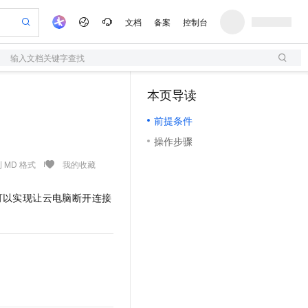
文档
备案
控制台
输入文档关键字查找
验
作计划
器
AI 活动
专业服务
服务伙伴合作计划
开发者社区
加入我们
服务平台百炼
阿里云 OPC 创新助力计划
本页导读
一站式生成采购清单，支持单品或批量购买
S
可编辑精美 PPT 文稿
S产品伙伴计划（繁花）
峰会
造的大模型服务与应用开发平台
轻量应用服务器
Agency Agents：拥有专属领域专家
AI 生产力先锋
Al MaaS 服务伙伴赋能合作
域名
博文
Careers
至高可申请百万元
前提条件
性可伸缩的云计算服务
 轻松生成专业的 PPT
开启高性价比 AI 编程新体验
先锋实践拓展 AI 生产力的边界
快速构建应用程序和网站，即刻迈出上云第一步
多领域专家智能体,一键组建 AI 虚拟交付团队
Token 补贴，五大权
计划
海大会
伙伴信用分合作计划
商标
问答
社会招聘
操作步骤
益加速 OPC 成功
S
帕鲁游戏服务器
数字证书管理服务（原SSL证书）
HappyHorse 打造一站式影视创作平台
飞天发布时刻
HOT
划
备案
电子书
校园招聘
联机服务器，轻松开启游戏
视频创作，一键激活电商全链路生产力
全托管，含MySQL、PostgreSQL、SQL Server、MariaDB多引擎
实现全站HTTPS，呈现可信的WEB访问
所见，即是所愿
可视化编排打通从文字构思到成片全链路闭环
 MD 格式
我的收藏
更多支持
划
公司注册
镜像站
视频生成
语音识别与合成
 智能体与工作流应用
短信服务
漫剧工坊：一站式动画创作平台
AI 实训营
可以实现让云电脑断开连接
合作伙伴培训与认证
划
上云迁移
的智能体编程平台
站生成，高效打造优质广告素材
通过阿里云百炼高效搭建AI应用,助力高效开发
快速生产连贯的高质量长漫剧
从基础到进阶，Agent 创客手把手教你
国内短信简单易用，安全可靠，秒级触达，全球覆盖200+国家和地区。
e-1.1-T2V
Qwen3-TTS-Flash
lScope
我要反馈
查询合作伙伴
畅细腻的高质量视频
离线语音合成大模型，多语言方言自适应，低延迟高稳定
n Alibaba Cloud ISV 合作
代维服务
olarDB
建企业门户网站
大数据开发治理平台 DataWorks
10 分钟搭建微信、支付宝小程序
创新加速
ope
登录合作伙伴管理后台
我要建议
站，无忧落地极速上线
以可视化方式快速构建移动和 PC 门户网站
100%兼容MySQL、PostgreSQL，兼容Oracle，支持集中和分布式
高效部署网站，快速应用到小程序
Data Agent 驱动的一站式 Data+AI 开发治理平台
e-1.1-I2V
Cosyvoice-V3-Flash
安全
畅自然，细节丰富
高表现力语音合成大模型，语音克隆听感自然
我要投诉
上云场景组合购
伴
边界网络安全防护产品
漫剧创作，剧本、分镜、视频高效生成
覆盖90%+业务场景，专享组合折扣价
2V
VPN
Fun-ASR