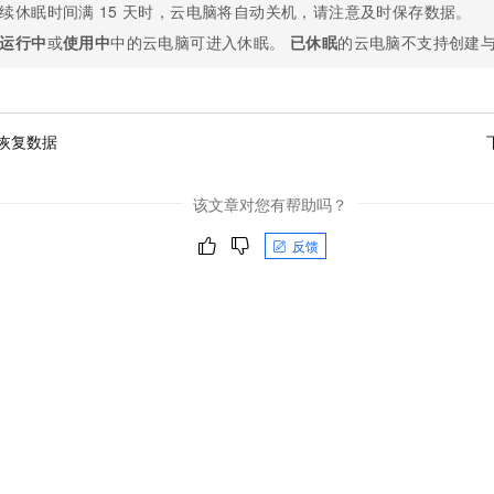
续休眠时间满
15
天时，云电脑将自动关机，请注意及时保存数据。
一个 AI 助手
即刻拥有 DeepSeek-R1 满血版
超强辅助，Bol
在企业官网、通讯软件中为客户提供 AI 客服
多种方案随心选，轻松解锁专属 DeepSeek
运行中
或
使用中
中的云电脑可进入休眠。
已休眠
的云电脑不支持创建
恢复数据
该文章对您有帮助吗？
反馈