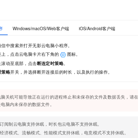
服务生态伙伴
视觉 Coding、空间感知、多模态思考等全面升级
1M上下文，专为长程任务能力而生
云工开物
企业应用
Night Plan 支持 Qwen 3.8-Max
AI 办公
NEW
Red Hat
30+ 款产品免费体验
夜间 5 折，Qwen/Meoo/TokenPlan 客户专享
AI智能应用
科研合作
ERP
堂（旗舰版）
SUSE
智能客服
AI 应用构建
大模型原生
序
Windows/macOS/Web客户端
iOS/Android客户端
CRM
2个月
自动承接线索
建站小程序
Qoder
大模型服务平台百炼-应用模版
OA 办公系统
HOT
NEW
微信中搜索并打开无影云电脑小程序。
面向真实软件
个人版上线、团队版降价；千问3.8-Max首发发尝鲜
丰富多元化的应用模版和解决方案
力提升
财税管理
模板建站
签上，点击云电脑卡片右下角的
图标。
万有无界
大模型服务平台百炼-智能体
400电话
定制建站
上滚动至底部，点击
断连定时策略
。
的模型效果
灵活可视化地构建企业级 Agent
时策略
开关，并选择断开连接后的时长，以及执行的操作。
方案
广告营销
模板小程序
秒悟
人工智能平台 PAI
定制小程序
云端极速 AI 
新一代 AI 视频生成模型，深度适配广告营销等场景
AI Native 的算法工程平台，一站式完成建模、训练、推理服务部署
APP 开发
电脑关机可能导致正在运行的进程终止和未保存的文件及数据丢失，请
云电脑内未保存的数据文件。
建站系统
AI 应用
10分钟微调：让0.6B模型媲美235B模型
多模态数据信
订阅制云电脑支持休眠，时长包云电脑不支持休眠。
依托云原生高可用架构,实现Dify私有化部署
用1%尺寸在特定领域达到大模型90%以上效果
经济模式、流畅模式、性能模式支持休眠，电竞模式不支持休眠。