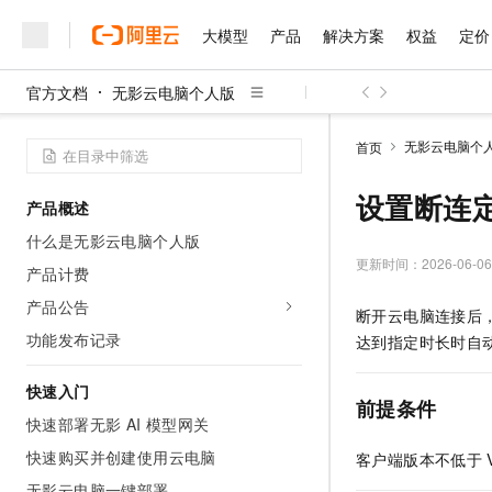
大模型
产品
解决方案
权益
定价
官方文档
无影云电脑个人版
大模型
产品
解决方案
权益
定价
云市场
伙伴
服务
了解阿里云
精选产品
精选解决方案
普惠上云
产品定价
精选商城
成为销售伙伴
售前咨询
为什么选择阿里云
千问AI平台
无影云电脑个
首页
了解云产品的定价详情
大模型服务平台百炼
睿译宝，AI翻译排版一
普惠上云 官方力荐
分销伙伴
在线服务
网站建设
什么是云计算
大
大模型服务与应用平台
上传文档即自动完成翻译和
云服务器38元/年起，超
设置断连
产品概述
咨询伙伴
多端小程序
技术领先
云上成本管理
售后服务
千问大模型
GLM-5.2：长任务时代
官方推荐返现计划
大模型
什么是无影云电脑个人版
大模型
精选产品
精选解决方案
Salesforce 国际版订阅
稳定可靠
管理和优化成本
多元化、高性能、安全可靠
推荐新用户得奖励，单订单
更新时间：
2026-06-06
销售伙伴合作计划
产品计费
自助服务
友盟天域
安全合规
人工智能与机器学习
AI
文本生成
无影云电脑
Hermes Agent，打造
云工开物
产品公告
断开云电脑连接后
无影生态合作计划
在线服务
观测云
分析师报告
随时随地安全接入的云上超
自主进化，持久记忆，越用
高校专属算力普惠，学生认
计算
互联网应用开发
功能发布记录
Qwen3.8-Max
达到指定时长时自
HOT
Salesforce On Alibaba C
工单服务
智能体时代全能旗舰模型
Tuya 物联网平台阿里云
研究报告与白皮书
云解析DNS
快速拥有专属 OpenClaw
Consulting Partner 合
大数据
容器
快速入门
免费试用
短信专区
前提条件
蓝凌 OA
Qwen3.7-Plus
AI 大模型销售与服务生
快速部署无影 AI 模型网关
现代化应用
存储
天池大赛
能看、能想、能动手的多模
云原生大数据计算服务 Max
解决方案免费试用 新老
电子合同
快速购买并创建使用云电脑
客户端版本不低于
面向分析的企业级SaaS模
最高领取价值200元试用
安全
网络与CDN
AI 算法大赛
Qwen3-VL-Plus
畅捷通
无影云电脑一键部署