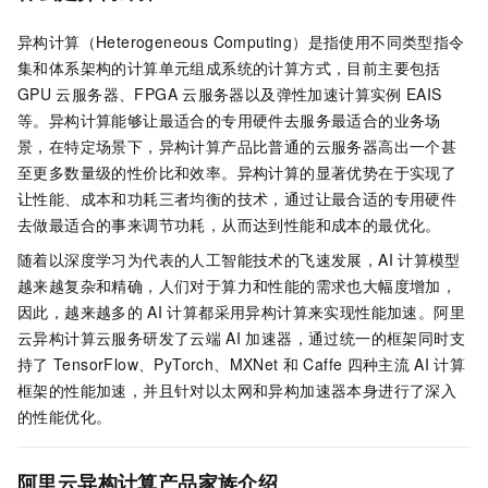
异构计算（Heterogeneous Computing）是指使用不同类型指令
集和体系架构的计算单元组成系统的计算方式，目前主要包括
GPU
云服务器、FPGA
云服务器
以及弹性加速计算实例
EAIS
等。异构计算能够让最适合的专用硬件去服务最适合的业务场
景，在特定场景下，异构计算产品比普通的云服务器高出一个甚
至更多数量级的性价比和效率。异构计算的显著优势在于实现了
让性能、成本和功耗三者均衡的技术，通过让最合适的专用硬件
去做最适合的事来调节功耗，从而达到性能和成本的最优化。
随着以深度学习为代表的人工智能技术的飞速发展，AI
计算模型
越来越复杂和精确，人们对于算力和性能的需求也大幅度增加，
因此，越来越多的
AI
计算都采用异构计算来实现性能加速。阿里
云异构计算云服务研发了云端
AI
加速器，通过统一的框架同时支
持了
TensorFlow、PyTorch、MXNet
和
Caffe
四种主流
AI
计算
框架的性能加速，并且针对以太网和异构加速器本身进行了深入
的性能优化。
阿里云异构计算产品家族介绍