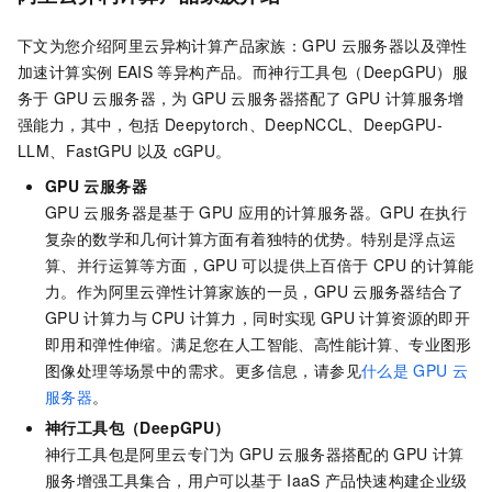
下文为您介绍阿里云异构计算产品家族：GPU
云服务器
以及弹性
加速计算实例
EAIS
等异构产品。而神行工具包（DeepGPU）服
务于
GPU
云服务器，为
GPU
云服务器搭配了
GPU
计算服务增
强能力，其中，包括
Deepytorch、DeepNCCL、DeepGPU-
LLM、
FastGPU
以及
cGPU。
GPU
云服务器
GPU
云服务器是基于
GPU
应用的计算服务器。GPU
在执行
复杂的数学和几何计算方面有着独特的优势。特别是浮点运
算、并行运算等方面，GPU
可以提供上百倍于
CPU
的计算能
力。作为阿里云弹性计算家族的一员，GPU
云服务器结合了
GPU
计算力与
CPU
计算力，同时实现
GPU
计算资源的即开
即用和弹性伸缩。满足您在人工智能、高性能计算、专业图形
图像处理等场景中的需求。更多信息，请参见
什么是
GPU
云
服务器
。
神行工具包（DeepGPU）
神行工具包是阿里云专门为
GPU
云服务器搭配的
GPU
计算
服务增强工具集合，用户可以基于
IaaS
产品快速构建企业级