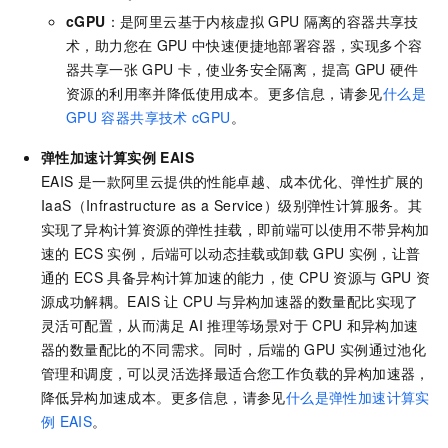
cGPU
：是阿里云基于内核虚拟
GPU
隔离的容器共享技
术，助力您在
GPU
中快速便捷地部署容器，实现多个容
器共享一张
GPU
卡，使业务安全隔离，提高
GPU
硬件
资源的利用率并降低使用成本。更多信息，请参见
什么是
GPU
容器共享技术
cGPU
。
弹性加速计算实例
EAIS
EAIS
是一款阿里云提供的性能卓越、成本优化、弹性扩展的
IaaS（Infrastructure as a Service）级别弹性计算服务。其
实现了异构计算资源的弹性挂载，即前端可以使用不带异构加
速的
ECS
实例，后端可以动态挂载或卸载
GPU
实例，让普
通的
ECS
具备异构计算加速的能力，使
CPU
资源与
GPU
资
源成功解耦。EAIS
让
CPU
与异构加速器的数量配比实现了
灵活可配置，从而满足
AI
推理等场景对于
CPU
和异构加速
器的数量配比的不同需求。同时，后端的
GPU
实例通过池化
管理和调度，可以灵活选择最适合您工作负载的异构加速器，
降低异构加速成本。更多信息，请参见
什么是弹性加速计算实
例
EAIS
。