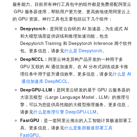
服务能力。目前所有神行工具包中的组件都是免费搭配阿里云
GPU
服务器使用，帮助用户更方便、更高效地使用阿里云上
的
GPU
资源。神行工具包主要包括以下几个组件：
Deepytorch
：是阿里云自研的
AI
加速器，为生成式
AI
和大模型场景提供训练和推理加速功能，包含
Deepytorch Training
和
Deepytorch Inference
两个软件
包。更多信息，请参见
什么是
Deepytorch
。
DeepNCCL：
阿里云神龙异构产品开发的一种用于多
GPU
互联的
AI
通信加速库。在
AI
分布式训练或多卡推
理任务中用于提升通信效率。更多信息，请参见
什么是
AI
通信加速库
DeepNCCL
。
DeepGPU-LLM：
是阿里云研发的基于
GPU
云服务器的
大语言模型（Large Language Model，LLM）的推理引
擎，可以为您提供高性能的大模型推理服务。更多信息，
请参见
什么是推理引擎
DeepGPU-LLM
。
FastGPU
：是一套阿里云推出的人工智能计算极速部署工
具。更多信息，请参见
什么是集群极速部署工具
FastGPU
。