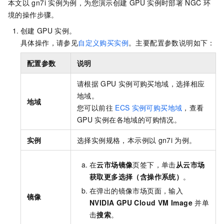
本文以
gn7i
实例为例，为您演示创建
GPU
实例时部署
NGC
环
境的操作步骤。
创建
GPU
实例。
具体操作，请参见
自定义购买实例
。主要配置参数说明如下：
配置参数
说明
请根据
GPU
实例可购买地域，选择相应
地域。
地域
您可以前往
ECS
实例可购买地域
，查看
GPU
实例在各地域的可购情况。
实例
选择实例规格，本示例以
gn7i
为例。
在
云市场镜像
页签下，单击
从云市场
获取更多选择（含操作系统）
。
在弹出的镜像市场页面，输入
镜像
NVIDIA GPU Cloud VM Image
并单
击
搜索
。