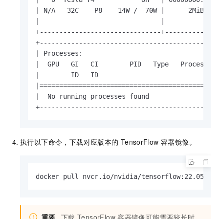
| N/A   32C    P8    14W /  70W |      2MiB / 1
|                               |              
+-------------------------------+--------------
+----------------------------------------------
| Processes:                                   
|  GPU   GI   CI        PID   Type   Process na
|        ID   ID                               
|==============================================
|  No running processes found                  
+---------------------------------------------
执行以下命令，下载对应版本的
TensorFlow
容器镜像。
docker pull nvcr.io/nvidia/tensorflow:22.05-tf
重要
下载
TensorFlow
容器镜像可能需要较长时