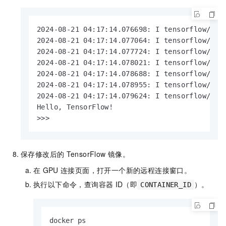
2024-08-21 04:17:14.076698: I tensorflow/cor
2024-08-21 04:17:14.077064: I tensorflow/str
2024-08-21 04:17:14.077724: I tensorflow/cor
2024-08-21 04:17:14.078021: I tensorflow/str
2024-08-21 04:17:14.078688: I tensorflow/cor
2024-08-21 04:17:14.078955: I tensorflow/str
2024-08-21 04:17:14.079624: I tensorflow/cor
Hello, TensorFlow!

>>>
保存修改后的
TensorFlow
镜像。
在
GPU
连接页面，打开一个新的远程连接窗口。
执行以下命令，查询容器
ID（即
）。
CONTAINER_ID
docker ps