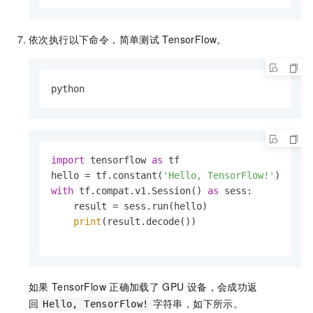
依次执行以下命令，简单测试
TensorFlow。
python
import
 tensorflow 
as
 tf

hello = tf.constant(
'Hello, TensorFlow!'
with
 tf.compat.v1.Session() 
as
 sess:

    result = sess.run(hello)

print
(result.decode())

如果
TensorFlow
正确加载了
GPU
设备，会成功返
回
字符串，如下所示。
Hello, TensorFlow!