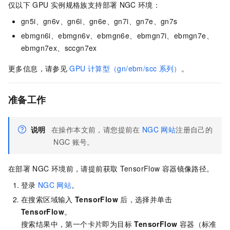
仅以下
GPU
实例规格族支持部署
NGC
环境：
gn5i、gn6v、gn6i、gn6e、gn7i、gn7e、gn7s
ebmgn6i、ebmgn6v、ebmgn6e、ebmgn7i、ebmgn7e
、
ebmgn7ex、sccgn7ex
更多信息，请参见
GPU
计算型（gn/ebm/scc
系列）
。
准备工作
说明
在操作本文前，请您提前在
NGC
网站
注册自己的
NGC
账号。
在部署
NGC
环境前，请提前获取
TensorFlow
容器镜像路径。
登录
NGC
网站
。
在搜索区域输入
TensorFlow
后，选择并单击
TensorFlow
。
搜索结果中，第一个卡片即为目标
TensorFlow
容器（标准