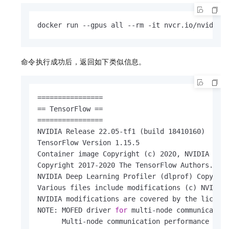
docker run --gpus all --rm -it nvcr.io/nvidia/
命令执行成功后，返回如下类似信息。
================

== TensorFlow ==

================

NVIDIA Release 22.05-tf1 (build 18410160)

TensorFlow Version 1.15.5

Container image Copyright (c) 2020, NVIDIA CORP
Copyright 2017-2020 The TensorFlow Authors.  Al
NVIDIA Deep Learning Profiler (dlprof) Copyrigh
Various files include modifications (c) NVIDIA 
NVIDIA modifications are covered by the license
NOTE: MOFED driver 
for
 multi-node communication
      Multi-node communication performance may