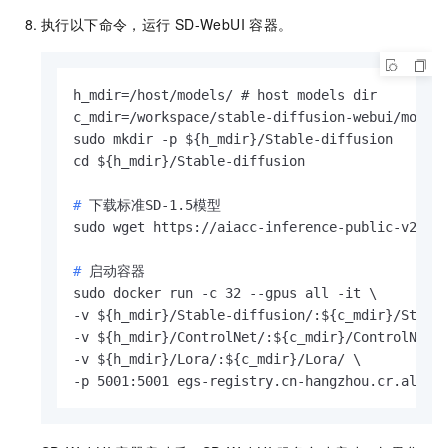
执行以下命令，运行
SD-WebUI
容器。
h_mdir=/host/models/ # host models dir

c_mdir=/workspace/stable-diffusion-webui/models
sudo mkdir -p ${h_mdir}/Stable-diffusion

# 
下载标准SD-1.5模型
# 
启动容器
sudo docker run -c 32 --gpus all -it \

-v ${h_mdir}/Stable-diffusion/:${c_mdir}/Stable
-v ${h_mdir}/ControlNet/:${c_mdir}/ControlNet/ 
-v ${h_mdir}/Lora/:${c_mdir}/Lora/ \

-p 5001:5001 egs-registry.cn-hangzhou.cr.aliyu