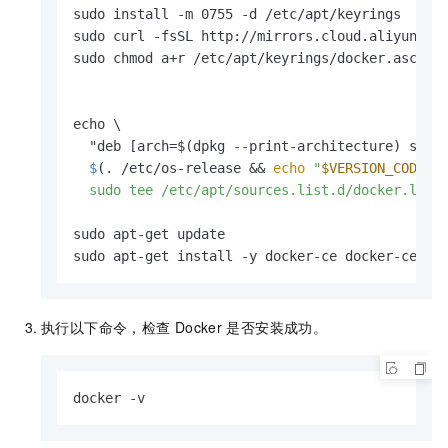
sudo install -m 0755 -d /etc/apt/keyrings

sudo curl -fsSL http://mirrors.cloud.aliyuncs.c
sudo chmod a+r /etc/apt/keyrings/docker.asc

echo \

  $
(. /etc/os-release && 
echo
"
$VERSION_CODENA
  sudo tee /etc/apt/sources.list.d/docker.list
sudo apt-get update

sudo apt-get install -y docker-ce docker-ce-cl
执行以下命令，检查
Docker
是否安装成功。
docker -v