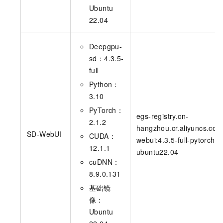
Ubuntu
22.04
Deepgpu-
sd：4.3.5-
full
Python：
3.10
PyTorch：
egs-registry.cn-
2.1.2
hangzhou.cr.aliyuncs.com
SD-WebUI
CUDA：
webui:4.3.5-full-pytorch2.
12.1.1
ubuntu22.04
cuDNN：
8.9.0.131
基础镜
像：
Ubuntu