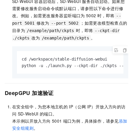
SD-WebUI
容器启动后，SD-WebUI
服务自动启动。如果您
需要修改服务启动命令或默认端口，请参照以下命令进行修
改。例如，如需更改服务器监听端口为
5002
时，即将
--
修改为
；如需更改模型检查点的
port 5001
--port 5002
目录为
时，即将
/example/path/ckpts
--ckpt-dir
改为
。
./ckpts
/example/path/ckpts
cd /workspace/stable-diffusion-webui

python -u ./launch.py --ckpt-dir ./ckpts --lis
DeepGPU
加速验证
在安全组中，为您本地主机的
IP（公网
IP）开放入方向的访
问
SD-WebUI
的端口。
本示例以开放入方向
5001
端口为例，具体操作，请参见
添加
安全组规则
。