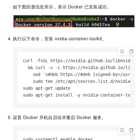
如下图回显信息所示，表示
Docker
已安装成功。
执行以下命令，安装
nvidia-container-toolkit。
curl -fsSL https://nvidia.github.io/libnvidia-c
  && curl -s -L https://nvidia.github.io/libnvi
    sed 's#deb https://#deb [signed-by=/usr/sha
    sudo tee /etc/apt/sources.list.d/nvidia-con
sudo apt-get update

sudo apt-get install -y nvidia-container-toolk
设置
Docker
开机自启动并重启
Docker
服务。
sudo systemctl enable docker 
