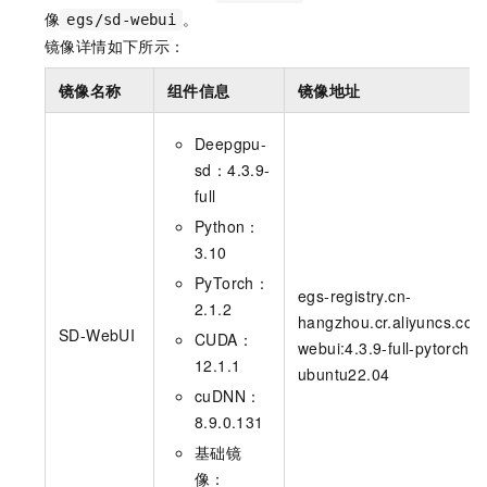
像
。
egs/sd-webui
镜像详情如下所示：
镜像名称
组件信息
镜像地址
Deepgpu-
sd：4.3.9-
full
Python：
3.10
PyTorch：
egs-registry.cn-
2.1.2
hangzhou.cr.aliyuncs.com
SD-WebUI
CUDA：
webui:4.3.9-full-pytorch2.
12.1.1
ubuntu22.04
cuDNN：
8.9.0.131
基础镜
像：