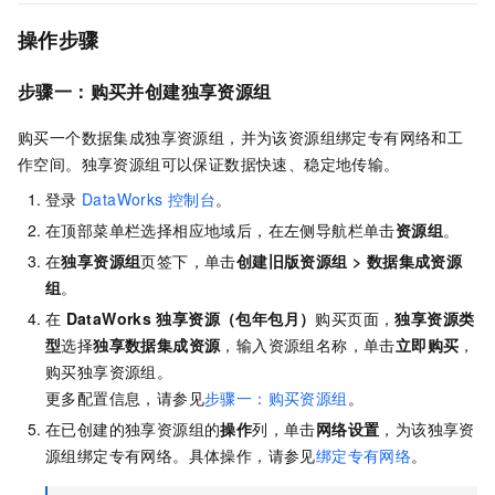
操作步骤
步骤一：购买并创建独享资源组
购买一个数据集成独享资源组，并为该资源组绑定专有网络和工
作空间。独享资源组可以保证数据快速、稳定地传输。
登录
DataWorks
控制台
。
在顶部菜单栏选择相应地域后，在左侧导航栏单击
资源组
。
在
独享资源组
页签下，单击
创建旧版资源组
>
数据集成资源
组
。
在
DataWorks
独享资源（包年包月）
购买页面，
独享资源类
型
选择
独享数据集成资源
，输入资源组名称，单击
立即购买
，
购买独享资源组。
更多配置信息，请参见
步骤一：购买资源组
。
在已创建的独享资源组的
操作
列，单击
网络设置
，为该独享资
源组绑定专有网络。具体操作，请参见
绑定专有网络
。