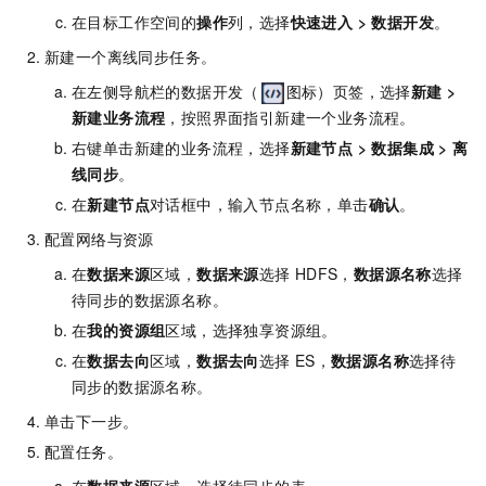
在目标工作空间的
操作
列，选择
快速进入
>
数据开发
。
新建一个离线同步任务。
在左侧导航栏的数据开发（
图标）页签，选择
新建
>
新建业务流程
，按照界面指引新建一个业务流程。
右键单击新建的业务流程，选择
新建节点
>
数据集成
>
离
线同步
。
在
新建节点
对话框中，输入节点名称，单击
确认
。
配置网络与资源
在
数据来源
区域，
数据来源
选择
HDFS，
数据源名称
选择
待同步的数据源名称。
在
我的资源组
区域，选择独享资源组。
在
数据去向
区域，
数据去向
选择
ES，
数据源名称
选择待
同步的数据源名称。
单击下一步。
配置任务。
在
数据来源
区域，选择待同步的表。