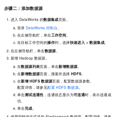
步骤二：添加数据源
进入
DataWorks
的
数据集成
页面。
登录
DataWorks
控制台
。
在左侧导航栏，单击
工作空间
。
在目标工作空间的
操作
列，选择
快速进入
>
数据集成
。
在左侧导航栏，单击
数据源
。
新增
Hadoop
数据源。
在
数据源列表
页面，单击
新增数据源
。
在
新增数据源
页面，搜索并选择
HDFS
。
在
新增
HDFS
数据源
页面，配置数据源参数。
配置详情，请参见
配置
HDFS
数据源
。
单击
测试连通性
，连通状态显示为
可连通
时，表示连通成
功。
单击
完成
。
使用同样的方式添加
Elasticsearch
数据源。配置详情，请参