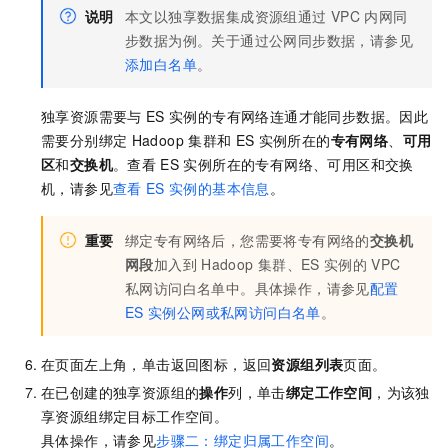
说明
本文以独享数据集成资源组通过
VPC
内网同
步数据为例。关于通过公网同步数据，请参见
添加白名单
。
独享资源需要与
ES
实例的专有网络连通才能同步数据。因此
需要分别绑定
Hadoop
集群和
ES
实例所在的
专有网络
、
可用
区
和
交换机
。查看
ES
实例所在的专有网络、可用区和交换
机，请参见
查看
ES
实例的基本信息
。
重要
绑定专有网络后，您需要将专有网络的
交换机
网段
加入到
Hadoop
集群、ES
实例的
VPC
私网访问白名单中。具体操作，请参见
配置
ES
实例公网或私网访问白名单
。
在页面左上角，单击返回图标，返回
资源组列表
页面。
在已创建的独享资源组的
操作
列，单击
绑定工作空间
，为该独
享资源组绑定目标工作空间。
具体操作，请参见
步骤二：绑定归属工作空间
。