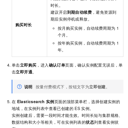
时长。
建议开启
到期自动续费
，避免资源到
期后实例停机或释放。
购买时长
按月购买实例，自动续费周期为 1
个月。
按年购买实例，自动续费周期为 1
年。
单击
立即购买
，进入
确认订单
页面，确认实例配置无误后，单
击
立即开通
。
说明
按量付费模式下，按钮文字为
立即创建
。
在
Elasticsearch
实例
页面的顶部菜单栏，选择创建实例的
地域，在实例列表中查看已创建的
ES
实例。
实例创建后，需要一段时间才能生效。时间长短与集群规格、
数据结构和大小等相关，可在实例列表的
状态
列查看实例状