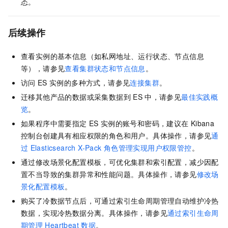
态。
后续操作
查看实例的基本信息（如私网地址、运行状态、节点信息
等），请参见
查看集群状态和节点信息
。
访问
ES
实例的多种方式，请参见
连接集群
。
迁移其他产品的数据或采集数据到
ES
中，请参见
最佳实践概
览
。
如果程序中需要指定
ES
实例的账号和密码，建议在
Kibana
控制台创建具有相应权限的角色和用户。具体操作，请参见
通
过
Elasticsearch X-Pack
角色管理实现用户权限管控
。
通过修改场景化配置模板，可优化集群和索引配置，减少因配
置不当导致的集群异常和性能问题。具体操作，请参见
修改场
景化配置模板
。
购买了冷数据节点后，可通过索引生命周期管理自动维护冷热
数据，实现冷热数据分离。具体操作，请参见
通过索引生命周
期管理
Heartbeat
数据
。