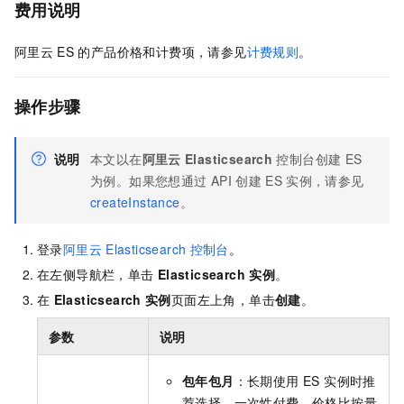
费用说明
阿里云
ES
的产品价格和计费项，请参见
计费规则
。
操作步骤
说明
本文以在
阿里云
Elasticsearch
控制台创建
ES
为例。如果您想通过
API
创建
ES
实例，请参见
createInstance
。
登录
阿里云
Elasticsearch
控制台
。
在左侧导航栏，单击
Elasticsearch
实例
。
在
Elasticsearch
实例
页面左上角，单击
创建
。
参数
说明
包年包月
：长期使用 ES 实例时推
荐选择，一次性付费，价格比按量