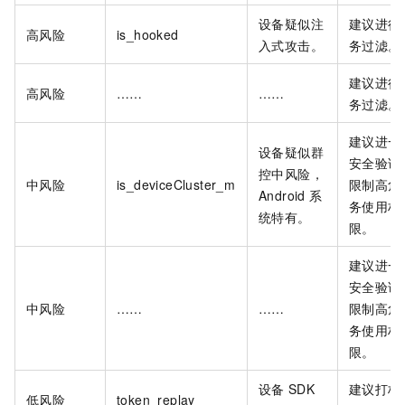
设备疑似注
建议进行
高风险
is_hooked
入式攻击。
务过滤。
建议进行
高风险
……
……
务过滤。
建议进一
设备疑似群
安全验证
控中风险，
中风险
is_deviceCluster_m
限制高危
Android
系
务使用权
统特有。
限。
建议进一
安全验证
中风险
……
……
限制高危
务使用权
限。
设备
SDK
建议打标
低风险
token_replay