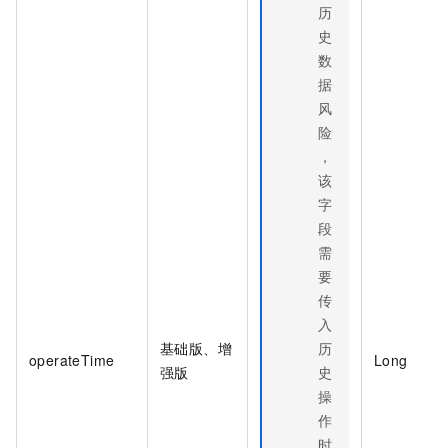
历
史
数
据
风
险
，
该
字
段
需
要
传
入
基础版、增
历
operateTime
Long
强版
史
操
作
时