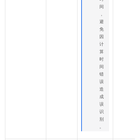
间
，
避
免
因
计
算
时
间
错
误
造
成
误
识
别
。