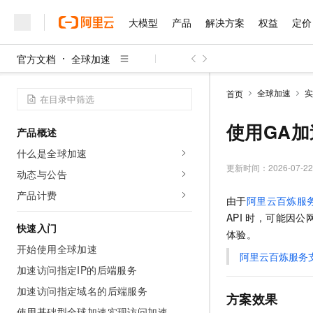
大模型
产品
解决方案
权益
定价
官方文档
全球加速
大模型
产品
解决方案
权益
定价
云市场
伙伴
服务
了解阿里云
精选产品
精选解决方案
普惠上云
产品定价
精选商城
成为销售伙伴
售前咨询
为什么选择阿里云
千问AI平台
全球加速
实
首页
了解云产品的定价详情
大模型服务平台百炼
千问办公，解锁你的工作
普惠上云 官方力荐
分销伙伴
在线服务
网站建设
什么是云计算
大
大模型服务与应用平台
企业级Agent产品，直接
云服务器38元/年起，超
使用GA加
产品概述
咨询伙伴
多端小程序
技术领先
云上成本管理
售后服务
千问大模型
Agency Agents：拥
官方推荐返现计划
大模型
什么是全球加速
大模型
精选产品
精选解决方案
Salesforce 国际版订阅
稳定可靠
管理和优化成本
多元化、高性能、安全可靠
推荐新用户得奖励，单订单
更新时间：
2026-07-22
销售伙伴合作计划
动态与公告
自助服务
友盟天域
安全合规
人工智能与机器学习
AI
文本生成
无影云电脑
HappyHorse 打造一
云工开物
产品计费
由于
阿里云百炼服
无影生态合作计划
在线服务
观测云
分析师报告
随时随地安全接入的云上超
高校专属算力普惠，学生认
计算
互联网应用开发
Qwen3.8-Max
API
时，可能因公
HOT
Salesforce On Alibaba C
工单服务
快速入门
智能体时代全能旗舰模型
Tuya 物联网平台阿里云
研究报告与白皮书
体验。
云解析DNS
快速拥有专属 OpenClaw
Consulting Partner 合
大数据
容器
开始使用全球加速
免费试用
短信专区
阿里云百炼服务
蓝凌 OA
Qwen3.7-Plus
AI 大模型销售与服务生
加速访问指定IP的后端服务
现代化应用
存储
天池大赛
能看、能想、能动手的多模
云原生大数据计算服务 Max
解决方案免费试用 新老
电子合同
加速访问指定域名的后端服务
面向分析的企业级SaaS模
最高领取价值200元试用
方案效果
安全
网络与CDN
AI 算法大赛
Qwen3-VL-Plus
畅捷通
使用基础型全球加速实现访问加速