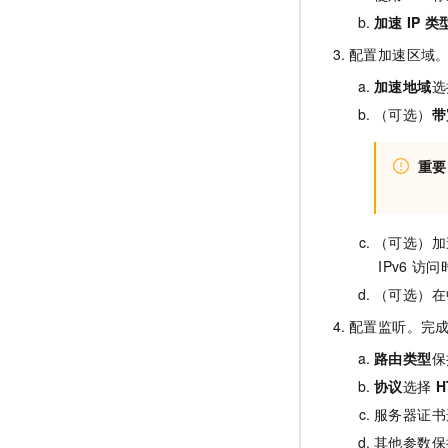
加速
IP
类
配置加速区域
加速地域
选
（可选）
带
重要
（可选）加
IPv6
访问
（可选）在
配置监听。完
路由类型
保
协议
选择
H
服务器证书
其他参数保