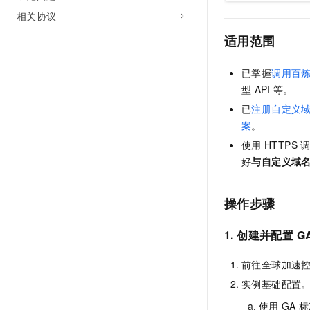
相关协议
适用范围
已掌握
调用百
型
API
等。
已
注册自定义
案
。
使用
HTTPS
好
与自定义域
操作步骤
1.
创建并配置
G
前往全球加速
实例基础配置
使用
GA
标