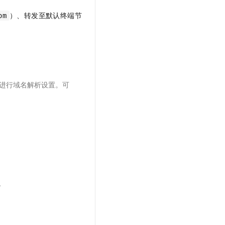
）、转发至默认终端节
om
进行域名解析设置。可
。