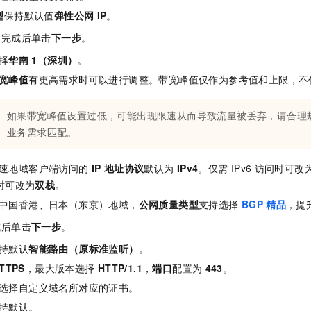
型
保持默认值
弹性公网
IP
。
。完成后单击
下一步
。
择
华南
1（深圳）
。
宽峰值
有更高需求时可以进行调整。带宽峰值仅作为参考值和上限，不
如果带宽峰值设置过低，可能出现限速从而导致流量被丢弃，请合理
业务需求匹配。
速地域客户端访问的
IP
地址协议
默认为
IPv4
。仅需
IPv6
访问时可改
时可改为
双栈
。
中国香港、日本（东京）地域，
公网质量类型
支持选择
BGP
精品
，提
成后单击
下一步
。
持默认
智能路由（原标准监听）
。
TTPS
，最大版本选择
HTTP/1.1
，
端口
配置为
443
。
选择自定义域名所对应的证书。
持默认。