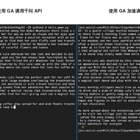
服务生态伙伴
视觉 Coding、空间感知、多模态思考等全面升级
1M上下文，专为长程任务能力而生
云工开物
企业应用
Night Plan 支持 Qwen 3.8-Max
AI 办公
NEW
Red Hat
使用
GA
调用千问
API
使用
GA
加速
30+ 款产品免费体验
夜间 5 折，Qwen/Meoo/TokenPlan 客户专享
AI智能应用
科研合作
ERP
堂（旗舰版）
SUSE
智能客服
AI 应用构建
大模型原生
CRM
2个月
自动承接线索
建站小程序
Qoder
大模型服务平台百炼-应用模版
OA 办公系统
HOT
NEW
面向真实软件
个人版上线、团队版降价；千问3.8-Max首发发尝鲜
丰富多元化的应用模版和解决方案
力提升
财税管理
模板建站
万有无界
大模型服务平台百炼-智能体
400电话
定制建站
的模型效果
灵活可视化地构建企业级 Agent
方案
广告营销
模板小程序
秒悟
人工智能平台 PAI
定制小程序
云端极速 AI 
新一代 AI 视频生成模型，深度适配广告营销等场景
AI Native 的算法工程平台，一站式完成建模、训练、推理服务部署
APP 开发
建站系统
AI 应用
10分钟微调：让0.6B模型媲美235B模型
多模态数据信
依托云原生高可用架构,实现Dify私有化部署
用1%尺寸在特定领域达到大模型90%以上效果