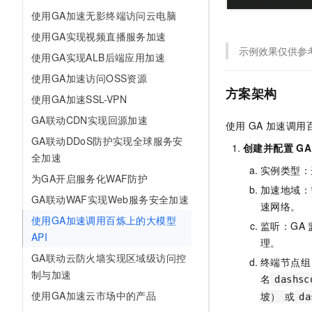
10 分钟在聊天系统中增加
专有云
使用GA加速无影终端访问云电脑
使用GA实现视频直播服务加速
示例效果仅供参
使用GA实现ALB后端应用加速
使用GA加速访问OSS资源
方案架构
使用GA加速SSL-VPN
GA联动CDN实现回源加速
使用
GA
加速调用
GA联动DDoS防护实现全球服务安
创建并配置
GA
全加速
实例类型：
为GA开启服务化WAF防护
加速地域：
GA联动WAF实现Web服务安全加速
速网络。
使用GA加速调用百炼上的大模型
监听：GA
API
理。
GA联动云防火墙实现区域级访问控
终端节点组
制与加速
名
dashs
使用GA加速云市场中的产品
或
坡）
d