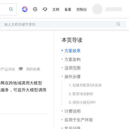
文档
备案
控制台
输入文档关键字查找
验
作计划
器
AI 活动
专业服务
服务伙伴合作计划
开发者社区
加入我们
服务平台百炼
阿里云 OPC 创新助力计划
本页导读
（1）
一站式生成采购清单，支持单品或批量购买
S
io：打造专属 AI 语音助手
S产品伙伴计划（繁花）
峰会
造的大模型服务与应用开发平台
轻量应用服务器
一句话生成原生可编辑精美 PPT 文稿
AI 生产力先锋
Al MaaS 服务伙伴赋能合作
域名
博文
Careers
至高可申请百万元
方案效果
性可伸缩的云计算服务
开启高性价比 AI 编程新体验
Qwen-Audio-3.0-Realtime 端到端实时语音角色扮演
输入一句话想法, 轻松生成专业的 PPT
先锋实践拓展 AI 生产力的边界
快速构建应用程序和网站，即刻迈出上云第一步
Token 补贴，五大权
计划
海大会
伙伴信用分合作计划
商标
问答
社会招聘
方案架构
益加速 OPC 成功
S
eek-V4-Pro
数字证书管理服务（原SSL证书）
一键部署幻兽帕鲁游戏服务器
飞天发布时刻
HOT
划
备案
电子书
校园招聘
适用范围
pSeek-V4-Pro
视频创作，一键激活电商全链路生产力
全托管，含MySQL、PostgreSQL、SQL Server、MariaDB多引擎
实现全站HTTPS，呈现可信的WEB访问
一键购买专属联机服务器，轻松开启游戏
所见，即是所愿
我的收藏
产品详情
更多支持
划
公司注册
镜像站
操作步骤
视频生成
语音识别与合成
专属 QwenPaw
短信服务
漫剧工坊：一站式动画创作平台
AI 实训营
HOT
公网在跨地域调用大模型
合作伙伴培训与认证
1. 创建并配置GA实例
划
上云迁移
的智能体编程平台
站生成，高效打造优质广告素材
从聊天伙伴进化为能主动干活的本地数字员工
快速生产连贯的高质量长漫剧
从基础到进阶，Agent 创客手把手教你
国内短信简单易用，安全可靠，秒级触达，全球覆盖200+国家和地区。
e-1.1-T2V
Qwen3-TTS-Flash
炼服务，可提升大模型调用
lScope
我要反馈
查询合作伙伴
2. 配置域名解析
畅细腻的高质量视频
离线语音合成大模型，多语言方言自适应，低延迟高稳定
n Alibaba Cloud ISV 合作
代维服务
olarDB
建企业门户网站
大数据开发治理平台 DataWorks
10 分钟搭建微信、支付宝小程序
3. 调用大模型API
创新加速
ope
登录合作伙伴管理后台
我要建议
站，无忧落地极速上线
以可视化方式快速构建移动和 PC 门户网站
100%兼容MySQL、PostgreSQL，兼容Oracle，支持集中和分布式
高效部署网站，快速应用到小程序
Data Agent 驱动的一站式 Data+AI 开发治理平台
e-1.1-I2V
Cosyvoice-V3-Flash
计费说明
安全
畅自然，细节丰富
高表现力语音合成大模型，语音克隆听感自然
我要投诉
上云场景组合购
伴
应用于生产环境
边界网络安全防护产品
漫剧创作，剧本、分镜、视频高效生成
覆盖90%+业务场景，专享组合折扣价
2V
VPN
Fun-ASR
常见问题