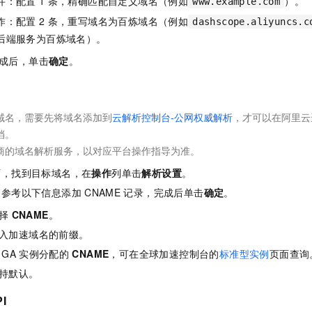
件：配置
1
条，精确匹配自定义域名（例如
）。
www.example.com
作：配置
2
条，重写域名为百炼域名（例如
dashscope.aliyuncs.c
后端服务为百炼域名）。
成后，单击
确定
。
域名，需要先将域名添加到
云解析控制台-公网权威解析
，才可以在阿里云
档。
商的域名解析服务，以对应平台操作指导为准。
面，找到目标域名，在
操作
列单击
解析设置
。
。参考以下信息添加
CNAME
记录，完成后单击
确定
。
择
CNAME
。
入加速域名的前缀。
GA
实例分配的
CNAME
，可在全球加速控制台的
标准型实例
页面查询
持默认。
I