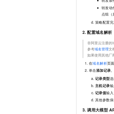
转发条
转发动
点组（
策略配置完
2. 配置域名解析
非阿里云注册的
参考
域名管理
文
如果使用其他厂
在
域名解析
页
单击
添加记录
记录类型
选
主机记录
输
记录值
输入
其他参数保
3. 调用大模型
AP