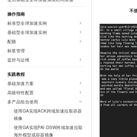
AI 产品 免费试用
网络
安全
云开发大赛
Tableau 订阅
不
1亿+ 大模型 tokens 和 
操作指南
可观测
入门学习赛
中间件
AI空中课堂在线直播课
标准型全球加速实例
140+云产品 免费试用
大模型服务
上云与迁云
产品新客免费试用，最长1
数据库
基础型全球加速实例
生态解决方案
千问AI平台-Token Plan
配额
企业出海
大模型ACA认证体验
大数据计算
助力企业全员 AI 认知与能
标签管理
行业生态解决方案
政企业务
媒体服务
千问AI平台-模型体验
监控与运维
开发者生态解决方案
在线体验全尺寸、多种模态
企业服务与云通信
AI 开发和 AI 应用解决
实践教程
Happy 系列大模型
域名与网站
基础加速方案
高级特性配置
终端用户计算
多产品组合使用
Serverless
大模型解决方案
使用GA实现ACK跨域加速拉取容器
镜像
开发工具
快速部署 Dify，高效搭建 
使用GA实现PAI-DSW跨域加速拉取
迁移与运维管理
海外模型或容器镜像