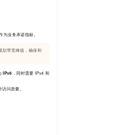
作为业务承诺指标。
规划带宽峰值，确保和
为
IPv6
，同时需要
IPv4
和
升访问质量。