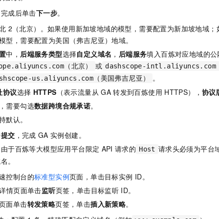
。完成后单击
下一步
。
北
2（北京）。如果使用新加坡地域的模型，需要配置为新加坡地域；
模型，需要配置为美国（弗吉尼亚）地域。
置
中，
后端服务类型
选择
自定义域名
，
后端服务
填入百炼对应地域的公
或
cope.aliyuncs.com（北京）
dashscope-intl.aliyuncs.c
。
ashscope-us.aliyuncs.com（美国弗吉尼亚）
址协议
选择
HTTPS
（表示流量从
GA
转发到百炼使用
HTTPS），
协议
，需要勾选
数据跨境合规承诺
。
持默认。
击
提交
，完成
GA
实例创建。
。由于百炼等大模型应用平台限定
API
请求的
请求头必须为平台
Host
域名。
速控制台的
标准型实例
页面，单击目标实例
ID。
详情页面单击
监听
页签，单击目标监听
ID。
页面单击
转发策略
页签，单击
插入新策略
。