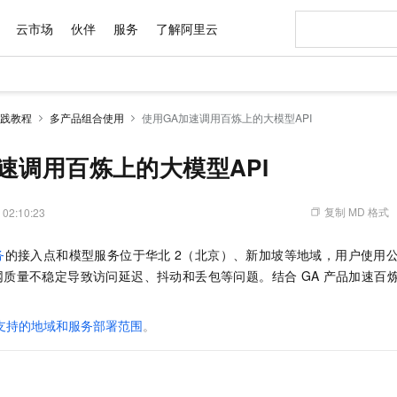
云市场
伙伴
服务
了解阿里云
AI 特惠
数据与 API
成为产品伙伴
企业增值服务
最佳实践
价格计算器
AI 场景体
基础软件
产品伙伴合
阿里云认证
市场活动
配置报价
大模型
践教程
多产品组合使用
使用GA加速调用百炼上的大模型API
自助选配和估算价格
新方式
域名与网站
睿译宝，AI翻译排版一步到位
智启 AI 普惠权益
产品生态集成认证中心
企业支持计划
云上春晚
千问官方 MaaS 平台，为开发者和 Agent 而生，新用户赠送 1 亿 + tokens 额度
云服务器 EC
Qwen Aud
AI Coding
阿里云Maa
2026 阿里云
为企业打
数据集
Windows
大模型认证
模型
NEW
NEW
交付可用成果
值低价云产品抢先购
提供智能易用的域名与建站服务
上传文档即自动完成翻译和格式还原
至高享 1亿+免费 tokens，加速 Al 应用落地
安全可靠、弹
智能编程，一键
速调用百炼上的大模型API
产品生态伙伴
专家技术服务
云上奥运之旅
弹性计算合作
阿里云中企出
手机三要素
宝塔 Linux
全部认证
价格优势
有专属领域专家
对象存储 OSS
GLM-5.2：长任务时代开源旗舰模型
阿里云 OPC 创新助力计划
云数据库 RD
即刻拥有 DeepS
AI 电商营销
产品生态伙伴工作台
企业增值服务台
云栖战略参考
云存储合作计
云栖大会
身份实名认证
CentOS
训练营
推动算力普惠，释放技术红利
的大模型服务
最高返9万
多领域专家智能体,一键组建 AI 虚拟交付团队
至高百万元 Token 补贴，加速一人公司成长
稳定、安全、高性价比、高性能的云存储服务
真正可用的 1M 上下文,一次完成代码全链路开发
轻松解锁专属 Dee
从图文生成到
复制 MD 格式
 02:10:23
云上的中国
数据库合作计
活动全景
短信
Docker
图片和
站式影视创作平台
人工智能平台 PAI
Hermes Agent，打造自进化智能体
Token Plan 模型订阅计划
Qoder
5 分钟轻松部署
AI 广告创作
企业成长
大模型
NEW
信息公告
务
的接入点和模型服务位于华北
2（北京）、新加坡等地域，用户使用
看见新力量
云网络合作计
OCR 文字识别
JAVA
级电脑
证享300元代金券
可视化编排打通从文字构思到成片全链路闭环
一站式AI开发、训练和推理服务
自主进化，持久记忆，越用越聪明
Qwen3.8-Max 首发尝鲜，限时加量 10 倍，夜间低至2折
面向真实软件
图文、视频一
Kimi-K3
HappyHors
网质量不稳定导致访问延迟、抖动和丢包等问题。结合
GA
产品加速百
NEW
魔搭 Mode
loud
服务实践
官网公告
Kimi 最新旗舰模型，长程编程与推理利器
让文字生成流
金融模力时刻
Salesforce O
版
发票查验
全能环境
Qoder CN
Claude Code + GStack 打造工程团队
千问办公，限时限量积分加倍
云原生数据库 P
低代码高效构
AI 建站
NEW
作计划
计划
创新中心
魔搭 ModelSc
健康状态
让AI从“聊天伙伴”进化为能干活的“数字员工”
覆盖公网/内网、递归/权威、移动APP等全场景解析服务
安装技能 GStack，拥有专属 AI 工程团队
你的AI工作搭子，覆盖日常办公高频场景
基于千问大模型等，支持代码智能生成、研发智能问答
0 代码专业建
支持的地域和服务部署范围
。
客户案例
天气预报查询
操作系统
Deepseek-v4-pro
HappyHors
态合作计划
态智能体模型
旗舰 MoE 大模型，百万上下文与顶尖推理能力
图生视频，流
Compute
同享
容器服务 Kubernetes 版 ACK
万小智 AI 建站低至 15元/月
云防火墙
AI 短剧/漫剧
快递物流查询
WordPress
成为服务伙
高校合作
式云数据仓库
点，立即开启云上创新
提供一站式管理容器应用的 K8s 服务
送.CN域名，送备案服务码
云原生的云上
AI助力短剧
GLM-5.2
Wan2.7-T
Ubuntu