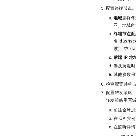
配置终端节点
地域
选择华
亚）地域的
终端节点配
名
dashs
或
坡）
d
后端
IP
地
涉及跨境时
其他参数保
检查配置并单
配置转发策略
转发策略重写
前往全球加
在
GA
实例
在监听详情