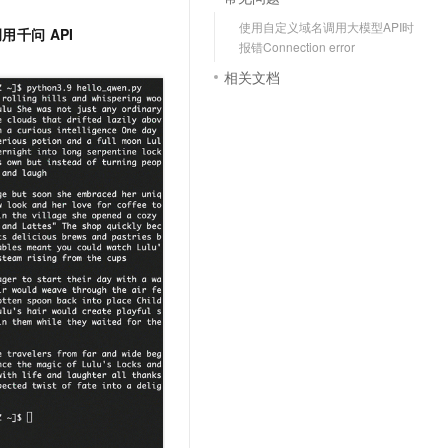
文戏情感细腻自然，动作戏激烈拳拳到肉，实现更强表演能力
支持中英文自由切换，具备更强的噪声鲁棒性
云聚AI 严选权益
SSL 证书
使用自定义域名调用大模型API时
调用千问
API
，一键激活高效办公新体验
精选AI产品，从模型到应用全链提效
报错Connection error
堡垒机
相关文档
AI 用量加速计划
应用
防火墙
、识别商机，让客服更高效、服务更出色。
新老同享，达量后返
千问办公
主机安全
NEW
的智能体编程平台
一站式AI生产力平台
AI 应用及服务市场
伶鹊
企业级人与Agent协作平台，接入和调度多个数字员工
智能客服平台，对话机器人、对话分析、智能外呼
AI 应用
大模型服务平台百炼 - 全妙
大模型
应用创作平台
多模态内容创作工具，已接入 DeepSeek
自然语言处理
数据标注
机器学习
息提取
与 AI 智能体进行实时音视频通话
从文本、图片、视频中提取结构化的属性信息
构建支持视频理解的 AI 音视频实时通话应用