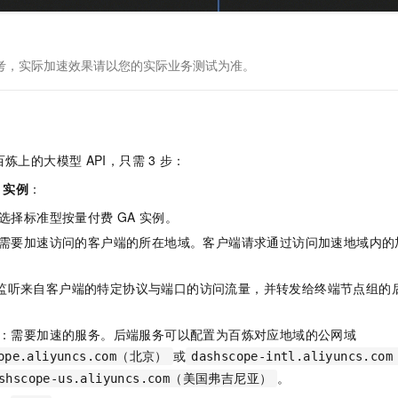
一个 AI 助手
即刻拥有 DeepSeek-R1 满血版
超强辅助，Bol
在企业官网、通讯软件中为客户提供 AI 客服
多种方案随心选，轻松解锁专属 DeepSeek
考，实际加速效果请以您的实际业务测试为准。
百炼上的大模型
API，只需
3
步：
实例
：
选择标准型按量付费
GA
实例。
需要加速访问的客户端的所在地域。客户端请求通过访问加速地域内的
监听来自客户端的特定协议与端口的访问流量，并转发给终端节点组的
：需要加速的服务。后端服务可以配置为百炼对应地域的公网域
或
cope.aliyuncs.com（北京）
dashscope-intl.aliyuncs.c
。
ashscope-us.aliyuncs.com（美国弗吉尼亚）