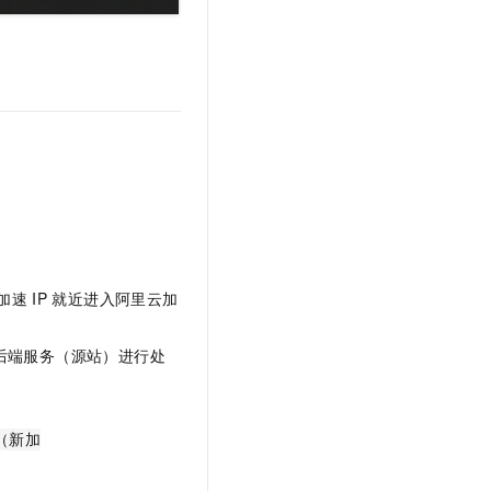
t.diy 一步搞定创意建站
构建大模型应用的安全防护体系
通过自然语言交互简化开发流程,全栈开发支持
通过阿里云安全产品对 AI 应用进行安全防护
加速
IP
就近进入阿里云加
后端服务（源站）进行处
om（新加