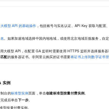
炼大模型
API
的基础操作
，包括账号与实名认证、API Key
获取与配置
域名
。如果加速地域选择中国内地地域，或使用北京地域百炼服务，自
调用大模型
API，在配置
GA
监听时需要使用
HTTPS
监听并选择服务器
名匹配
的服务器证书。非阿里云购买的证书需要
将证书上传到数字证书
A
实例
控制台的
标准型实例
页面，单击
创建标准型按量付费实例
。
。完成后单击
下一步
。
准型按量付费实例。