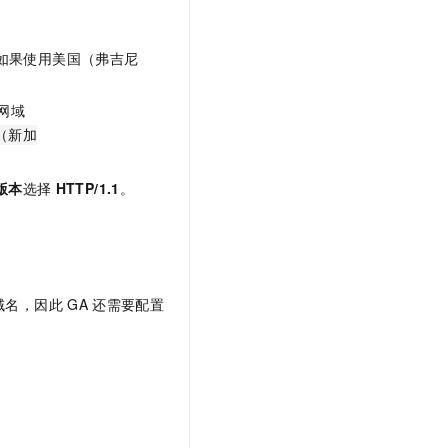
如果使用美国（弗吉尼
网域
om（新加
版本
选择
HTTP/1.1
。
域名，因此
GA
还需要配置