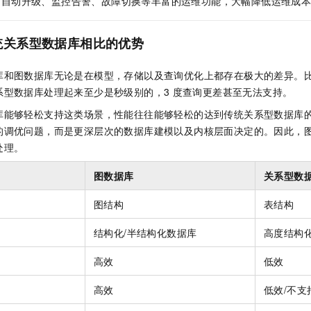
、自动升级、监控告警、故障切换等丰富的运维功能，大幅降低运维成
一个 AI 助手
即刻拥有 DeepSeek-R1 满血版
超强辅助，Bol
在企业官网、通讯软件中为客户提供 AI 客服
多种方案随心选，轻松解锁专属 DeepSeek
统关系型数据库相比的优势
库和图数据库无论是在模型，存储以及查询优化上都存在极大的差异。
系型数据库处理起来至少是秒级别的，3
度查询更差甚至无法支持。
库能够轻松支持这类场景，性能往往能够轻松的达到传统关系型数据库
的调优问题，而是更深层次的数据库建模以及内核层面决定的。因此，
处理。
图数据库
关系型数
图结构
表结构
结构化/半结构化数据库
高度结构
高效
低效
高效
低效/不支