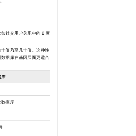
本。
t.diy 一步搞定创意建站
构建大模型应用的安全防护体系
通过自然语言交互简化开发流程,全栈开发支持
通过阿里云安全产品对 AI 应用进行安全防护
比如社交用户关系中的
2
度
的十倍乃至几十倍。这种性
图数据库在基因层面更适合
据库
化数据库
持