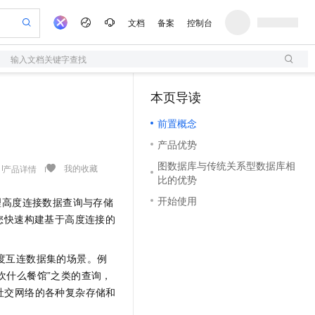
文档
备案
控制台
输入文档关键字查找
验
作计划
器
AI 活动
专业服务
服务伙伴合作计划
开发者社区
加入我们
服务平台百炼
阿里云 OPC 创新助力计划
本页导读
（1）
一站式生成采购清单，支持单品或批量购买
S
io：打造专属 AI 语音助手
S产品伙伴计划（繁花）
峰会
造的大模型服务与应用开发平台
轻量应用服务器
一句话生成原生可编辑精美 PPT 文稿
AI 生产力先锋
Al MaaS 服务伙伴赋能合作
域名
博文
Careers
至高可申请百万元
前置概念
性可伸缩的云计算服务
开启高性价比 AI 编程新体验
Qwen-Audio-3.0-Realtime 端到端实时语音角色扮演
输入一句话想法, 轻松生成专业的 PPT
先锋实践拓展 AI 生产力的边界
快速构建应用程序和网站，即刻迈出上云第一步
Token 补贴，五大权
计划
海大会
伙伴信用分合作计划
商标
问答
社会招聘
产品优势
益加速 OPC 成功
S
eek-V4-Pro
数字证书管理服务（原SSL证书）
一键部署幻兽帕鲁游戏服务器
飞天发布时刻
HOT
划
备案
电子书
校园招聘
图数据库与传统关系型数据库相
pSeek-V4-Pro
视频创作，一键激活电商全链路生产力
全托管，含MySQL、PostgreSQL、SQL Server、MariaDB多引擎
实现全站HTTPS，呈现可信的WEB访问
一键购买专属联机服务器，轻松开启游戏
所见，即是所愿
我的收藏
产品详情
更多支持
比的优势
划
公司注册
镜像站
视频生成
语音识别与合成
专属 QwenPaw
短信服务
漫剧工坊：一站式动画创作平台
AI 实训营
HOT
开始使用
理高度连接数据查询与存储
合作伙伴培训与认证
划
上云迁移
的智能体编程平台
站生成，高效打造优质广告素材
从聊天伙伴进化为能主动干活的本地数字员工
快速生产连贯的高质量长漫剧
从基础到进阶，Agent 创客手把手教你
国内短信简单易用，安全可靠，秒级触达，全球覆盖200+国家和地区。
e-1.1-T2V
Qwen3-TTS-Flash
您快速构建基于高度连接的
lScope
我要反馈
查询合作伙伴
畅细腻的高质量视频
离线语音合成大模型，多语言方言自适应，低延迟高稳定
n Alibaba Cloud ISV 合作
代维服务
olarDB
建企业门户网站
大数据开发治理平台 DataWorks
10 分钟搭建微信、支付宝小程序
创新加速
ope
登录合作伙伴管理后台
我要建议
站，无忧落地极速上线
以可视化方式快速构建移动和 PC 门户网站
100%兼容MySQL、PostgreSQL，兼容Oracle，支持集中和分布式
高效部署网站，快速应用到小程序
Data Agent 驱动的一站式 Data+AI 开发治理平台
度互连数据集的场景。例
e-1.1-I2V
Cosyvoice-V3-Flash
安全
欢什么餐馆”之类的查询，
畅自然，细节丰富
高表现力语音合成大模型，语音克隆听感自然
我要投诉
上云场景组合购
伴
社交网络的各种复杂存储和
边界网络安全防护产品
漫剧创作，剧本、分镜、视频高效生成
覆盖90%+业务场景，专享组合折扣价
2V
VPN
Fun-ASR