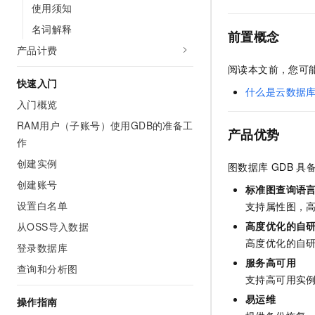
使用须知
AI 产品 免费试用
网络
安全
云开发大赛
Tableau 订阅
1亿+ 大模型 tokens 和 
名词解释
前置概念
可观测
入门学习赛
中间件
AI空中课堂在线直播课
产品计费
140+云产品 免费试用
大模型服务
上云与迁云
阅读本文前，您可
产品新客免费试用，最长1
数据库
快速入门
生态解决方案
千问AI平台-Token Plan
什么是云数据
企业出海
大模型ACA认证体验
大数据计算
入门概览
助力企业全员 AI 认知与能
行业生态解决方案
RAM用户（子账号）使用GDB的准备工
政企业务
媒体服务
产品优势
千问AI平台-模型体验
作
开发者生态解决方案
在线体验全尺寸、多种模态
企业服务与云通信
创建实例
图数据库
GDB
具
AI 开发和 AI 应用解决
Happy 系列大模型
创建账号
域名与网站
标准图查询语
设置白名单
支持属性图，
终端用户计算
高度优化的自
从OSS导入数据
高度优化的自
Serverless
登录数据库
大模型解决方案
服务高可用
查询和分析图
开发工具
快速部署 Dify，高效搭建 
支持高可用实
易运维
迁移与运维管理
操作指南