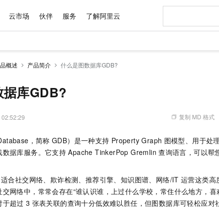
云市场
伙伴
服务
了解阿里云
AI 特惠
数据与 API
成为产品伙伴
企业增值服务
最佳实践
价格计算器
AI 场景体
基础软件
产品伙伴合
阿里云认证
市场活动
配置报价
大模型
品概述
产品简介
什么是图数据库GDB?
自助选配和估算价格
新方式
域名与网站
睿译宝，AI翻译排版一步到位
智启 AI 普惠权益
产品生态集成认证中心
企业支持计划
云上春晚
千问官方 MaaS 平台，为开发者和 Agent 而生，新用户赠送 1 亿 + tokens 额度
云服务器 EC
Qwen Aud
AI Coding
阿里云Maa
2026 阿里云
为企业打
数据集
Windows
大模型认证
模型
NEW
NEW
交付可用成果
值低价云产品抢先购
提供智能易用的域名与建站服务
上传文档即自动完成翻译和格式还原
至高享 1亿+免费 tokens，加速 Al 应用落地
安全可靠、弹
智能编程，一键
据库GDB?
产品生态伙伴
专家技术服务
云上奥运之旅
弹性计算合作
阿里云中企出
手机三要素
宝塔 Linux
全部认证
价格优势
有专属领域专家
对象存储 OSS
GLM-5.2：长任务时代开源旗舰模型
阿里云 OPC 创新助力计划
云数据库 RD
即刻拥有 DeepS
AI 电商营销
产品生态伙伴工作台
企业增值服务台
云栖战略参考
云存储合作计
云栖大会
身份实名认证
CentOS
训练营
推动算力普惠，释放技术红利
的大模型服务
最高返9万
多领域专家智能体,一键组建 AI 虚拟交付团队
至高百万元 Token 补贴，加速一人公司成长
稳定、安全、高性价比、高性能的云存储服务
真正可用的 1M 上下文,一次完成代码全链路开发
轻松解锁专属 Dee
从图文生成到
复制 MD 格式
 02:52:29
云上的中国
数据库合作计
活动全景
短信
Docker
图片和
站式影视创作平台
人工智能平台 PAI
Hermes Agent，打造自进化智能体
Token Plan 模型订阅计划
Qoder
5 分钟轻松部署
AI 广告创作
企业成长
大模型
NEW
信息公告
atabase，简称
GDB）是一种支持
Property Graph
图模型、用于处
看见新力量
云网络合作计
OCR 文字识别
JAVA
级电脑
证享300元代金券
可视化编排打通从文字构思到成片全链路闭环
一站式AI开发、训练和推理服务
自主进化，持久记忆，越用越聪明
Qwen3.8-Max 首发尝鲜，限时加量 10 倍，夜间低至2折
面向真实软件
图文、视频一
Kimi-K3
HappyHors
线数据库服务。它支持
Apache TinkerPop Gremlin
查询语言，可以帮
NEW
魔搭 Mode
loud
服务实践
官网公告
Kimi 最新旗舰模型，长程编程与推理利器
让文字生成流
金融模力时刻
Salesforce O
版
。
发票查验
全能环境
Qoder CN
Claude Code + GStack 打造工程团队
千问办公，限时限量积分加倍
云原生数据库 P
低代码高效构
AI 建站
NEW
作计划
计划
创新中心
魔搭 ModelSc
健康状态
让AI从“聊天伙伴”进化为能干活的“数字员工”
覆盖公网/内网、递归/权威、移动APP等全场景解析服务
安装技能 GStack，拥有专属 AI 工程团队
你的AI工作搭子，覆盖日常办公高频场景
基于千问大模型等，支持代码智能生成、研发智能问答
0 代码专业建
常适合社交网络、欺诈检测、推荐引擎、知识图谱、网络/IT
运营这类高
客户案例
天气预报查询
操作系统
Deepseek-v4-pro
HappyHors
态合作计划
社交网络中，常常会存在“谁认识谁，上过什么学校，常住什么地方，喜
态智能体模型
旗舰 MoE 大模型，百万上下文与顶尖推理能力
图生视频，流
Compute
同享
容器服务 Kubernetes 版 ACK
万小智 AI 建站低至 15元/月
云防火墙
AI 短剧/漫剧
快递物流查询
WordPress
成为服务伙
高校合作
对于超过
3
张表关联的查询十分低效难以胜任，但图数据库可轻松应对
式云数据仓库
点，立即开启云上创新
提供一站式管理容器应用的 K8s 服务
送.CN域名，送备案服务码
云原生的云上
AI助力短剧
GLM-5.2
Wan2.7-T
Ubuntu