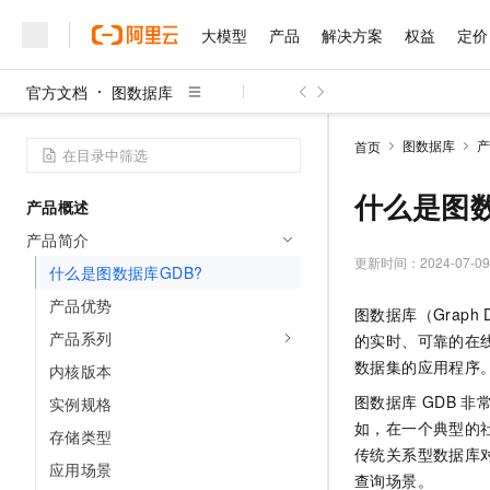
大模型
产品
解决方案
权益
定价
官方文档
图数据库
大模型
产品
解决方案
权益
定价
云市场
伙伴
服务
了解阿里云
精选产品
精选解决方案
普惠上云
产品定价
精选商城
成为销售伙伴
售前咨询
为什么选择阿里云
千问AI平台
图数据库
产
首页
了解云产品的定价详情
大模型服务平台百炼
千问办公，解锁你的工作
普惠上云 官方力荐
分销伙伴
在线服务
网站建设
什么是云计算
大
大模型服务与应用平台
企业级Agent产品，直接
云服务器38元/年起，超
什么是图数
产品概述
咨询伙伴
多端小程序
技术领先
云上成本管理
售后服务
千问大模型
Agency Agents：拥
官方推荐返现计划
大模型
产品简介
大模型
精选产品
精选解决方案
Salesforce 国际版订阅
稳定可靠
管理和优化成本
多元化、高性能、安全可靠
推荐新用户得奖励，单订单
更新时间：
2024-07-09
销售伙伴合作计划
什么是图数据库GDB?
自助服务
友盟天域
安全合规
人工智能与机器学习
AI
文本生成
无影云电脑
HappyHorse 打造一
云工开物
产品优势
图数据库（Graph D
无影生态合作计划
在线服务
观测云
分析师报告
随时随地安全接入的云上超
高校专属算力普惠，学生认
计算
互联网应用开发
产品系列
Qwen3.8-Max
的实时、可靠的在
HOT
Salesforce On Alibaba C
工单服务
智能体时代全能旗舰模型
Tuya 物联网平台阿里云
研究报告与白皮书
数据集的应用程序
内核版本
云解析DNS
快速拥有专属 OpenClaw
Consulting Partner 合
大数据
容器
免费试用
短信专区
图数据库
GDB
非
实例规格
蓝凌 OA
Qwen3.7-Plus
AI 大模型销售与服务生
现代化应用
存储
天池大赛
如，在一个典型的
能看、能想、能动手的多模
存储类型
云原生大数据计算服务 Max
解决方案免费试用 新老
电子合同
传统关系型数据库
面向分析的企业级SaaS模
最高领取价值200元试用
安全
应用场景
网络与CDN
AI 算法大赛
Qwen3-VL-Plus
查询场景。
畅捷通