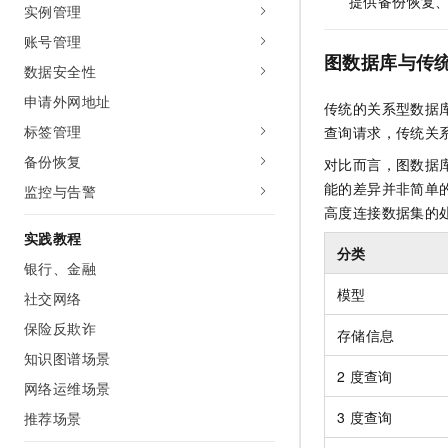
提供备份恢复
实例管理
10 分钟在聊天系统中增加
专有云
账号管理
图数据库与传
数据安全性
申请外网地址
传统的关系型数据
标签管理
查询请求，传统关
备份恢复
对比而言，图数据
能的差异并非简单
监控与告警
高度连接数据集的
实践教程
分类
银行、金融
模型
社交网络
保险反欺诈
存储信息
知识图谱场景
2
度查询
网络运维场景
3
度查询
推荐场景