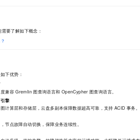
服务生态伙伴
视觉 Coding、空间感知、多模态思考等全面升级
1M上下文，专为长程任务能力而生
云工开物
企业应用
Night Plan 支持 Qwen 3.8-Max
AI 办公
NEW
Red Hat
30+ 款产品免费体验
夜间 5 折，Qwen/Meoo/TokenPlan 客户专享
AI智能应用
科研合作
ERP
堂（旗舰版）
SUSE
智能客服
AI 应用构建
大模型原生
CRM
能需要了解如下概念：
2个月
自动承接线索
建站小程序
Qoder
大模型服务平台百炼-应用模版
OA 办公系统
库？
HOT
NEW
面向真实软件
个人版上线、团队版降价；千问3.8-Max首发发尝鲜
丰富多元化的应用模版和解决方案
力提升
财税管理
模板建站
万有无界
大模型服务平台百炼-智能体
400电话
定制建站
的模型效果
灵活可视化地构建企业级 Agent
备如下优势：
方案
广告营销
模板小程序
秒悟
人工智能平台 PAI
言
定制小程序
云端极速 AI 
新一代 AI 视频生成模型，深度适配广告营销等场景
AI Native 的算法工程平台，一站式完成建模、训练、推理服务部署
高度兼容
Gremlin
图查询语言和
OpenCypher
图查询语言。
APP 开发
研引擎
研图计算层和存储层，云盘多副本保障数据超高可靠，支持
ACID
事务。
建站系统
AI 应用
10分钟微调：让0.6B模型媲美235B模型
多模态数据信
例，节点故障自动切换，保障业务连续性。
依托云原生高可用架构,实现Dify私有化部署
用1%尺寸在特定领域达到大模型90%以上效果