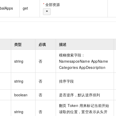
一个 AI 助手
即刻拥有 DeepSeek-R1 满血版
超强辅助，Bol
*
全部资源
obalApps
get
在企业官网、通讯软件中为客户提供 AI 客服
多种方案随心选，轻松解锁专属 DeepSeek
*
类型
必填
描述
模糊搜索字段：
string
否
NamesapceName AppName
Categories AppDescription
string
否
排序字段
boolean
否
是否逆序，默认逆序排列
翻页 Token 用来标记当前开始
string
否
读取的位置，置空表示从头开