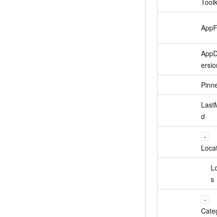
Toolk
App
AppD
ersio
Pinn
Last
d
Loca
L
s
Cate