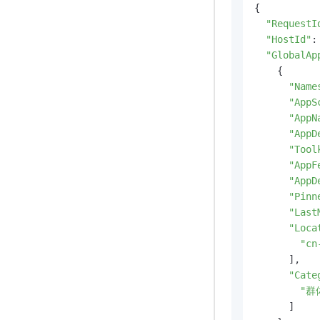
{

"RequestI
"HostId"
:
"GlobalAp
    {

"Name
"AppS
"AppN
"AppD
"Tool
"AppF
"AppD
"Pinn
"Last
"Loca
"cn
      ],

"Cate
"群
      ]
