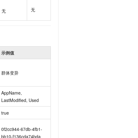
t.diy 一步搞定创意建站
构建大模型应用的安全防护体系
无
通过自然语言交互简化开发流程,全栈开发支持
通过阿里云安全产品对 AI 应用进行安全防护
无
示例值
群体变异
AppName, 
LastModified, Used
true
0f2cc944-67db-4fb1-
bb10-f136cda74bda