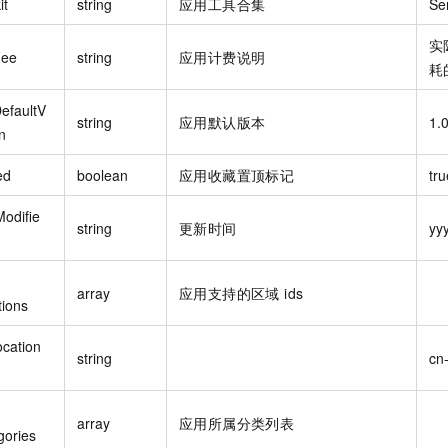
it
string
应用工具合集
Se
实
Fee
string
应用计费说明
耗
efaultV
string
应用默认版本
1.
n
ed
boolean
应用收藏置顶标记
tru
Modifie
string
更新时间
yy
array
应用支持的区域 ids
tions
ocation
string
cn
array
应用所属分类列表
gories