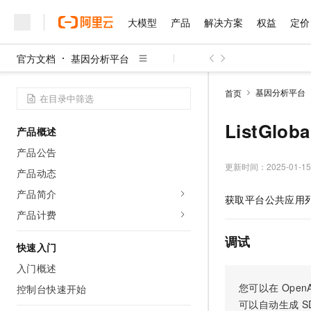
大模型
产品
解决方案
权益
定价
官方文档
基因分析平台
大模型
产品
解决方案
权益
定价
云市场
伙伴
服务
了解阿里云
精选产品
精选解决方案
普惠上云
产品定价
精选商城
成为销售伙伴
售前咨询
为什么选择阿里云
千问AI平台
基因分析平台
首页
了解云产品的定价详情
大模型服务平台百炼
千问办公，解锁你的工作
普惠上云 官方力荐
分销伙伴
在线服务
网站建设
什么是云计算
大
大模型服务与应用平台
企业级Agent产品，直接
云服务器38元/年起，超
ListGlo
产品概述
咨询伙伴
多端小程序
技术领先
云上成本管理
售后服务
千问大模型
Agency Agents：拥
官方推荐返现计划
大模型
产品公告
大模型
精选产品
精选解决方案
Salesforce 国际版订阅
稳定可靠
管理和优化成本
多元化、高性能、安全可靠
推荐新用户得奖励，单订单
更新时间：
2025-01-15
销售伙伴合作计划
产品动态
自助服务
友盟天域
安全合规
人工智能与机器学习
AI
文本生成
无影云电脑
HappyHorse 打造一
云工开物
产品简介
获取平台公共应用
无影生态合作计划
在线服务
观测云
分析师报告
随时随地安全接入的云上超
高校专属算力普惠，学生认
计算
互联网应用开发
产品计费
Qwen3.8-Max
HOT
Salesforce On Alibaba C
工单服务
智能体时代全能旗舰模型
Tuya 物联网平台阿里云
研究报告与白皮书
云解析DNS
快速拥有专属 OpenClaw
Consulting Partner 合
调试
大数据
容器
快速入门
免费试用
短信专区
蓝凌 OA
Qwen3.7-Plus
AI 大模型销售与服务生
入门概述
现代化应用
存储
天池大赛
能看、能想、能动手的多模
云原生大数据计算服务 Max
解决方案免费试用 新老
电子合同
您可以在
OpenA
控制台快速开始
面向分析的企业级SaaS模
最高领取价值200元试用
安全
网络与CDN
AI 算法大赛
Qwen3-VL-Plus
可以自动生成
S
畅捷通