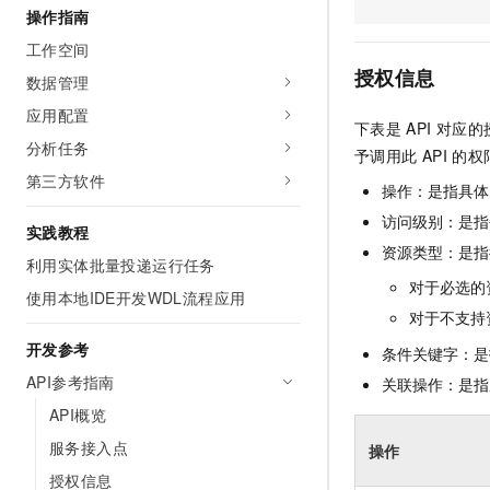
操作指南
AI 产品 免费试用
网络
安全
云开发大赛
Tableau 订阅
1亿+ 大模型 tokens 和 
工作空间
可观测
入门学习赛
中间件
AI空中课堂在线直播课
授权信息
数据管理
140+云产品 免费试用
大模型服务
上云与迁云
产品新客免费试用，最长1
数据库
应用配置
下表是
API
对应的
生态解决方案
千问AI平台-Token Plan
分析任务
企业出海
大模型ACA认证体验
予调用此
API
的权
大数据计算
助力企业全员 AI 认知与能
第三方软件
行业生态解决方案
操作：是指具体
政企业务
媒体服务
千问AI平台-模型体验
开发者生态解决方案
访问级别：是指每
实践教程
在线体验全尺寸、多种模态
企业服务与云通信
资源类型：是指
AI 开发和 AI 应用解决
利用实体批量投递运行任务
Happy 系列大模型
对于必选的
域名与网站
使用本地IDE开发WDL流程应用
对于不支持
终端用户计算
开发参考
条件关键字：是
Serverless
API参考指南
关联操作：是指
大模型解决方案
API概览
开发工具
快速部署 Dify，高效搭建 
服务接入点
操作
迁移与运维管理
授权信息