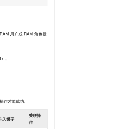
文戏情感细腻自然，动作戏激烈拳拳到肉，实现更强表演能力
支持中英文自由切换，具备更强的噪声鲁棒性
云聚AI 严选权益
SSL 证书
，一键激活高效办公新体验
精选AI产品，从模型到应用全链提效
堡垒机
AI 用量加速计划
应用
防火墙
、识别商机，让客服更高效、服务更出色。
新老同享，达量后返
RAM
用户或
RAM
角色授
千问办公
主机安全
NEW
的智能体编程平台
一站式AI生产力平台
AI 应用及服务市场
伶鹊
t）。
企业级人与Agent协作平台，接入和调度多个数字员工
智能客服平台，对话机器人、对话分析、智能外呼
AI 应用
大模型服务平台百炼 - 全妙
大模型
应用创作平台
多模态内容创作工具，已接入 DeepSeek
自然语言处理
数据标注
操作才能成功。
机器学习
息提取
与 AI 智能体进行实时音视频通话
关联操
件关键字
从文本、图片、视频中提取结构化的属性信息
构建支持视频理解的 AI 音视频实时通话应用
作