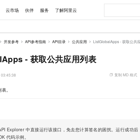
云市场
伙伴
服务
了解阿里云
AI 特惠
数据与 API
成为产品伙伴
企业增值服务
最佳实践
价格计算器
AI 场景体
基础软件
产品伙伴合
阿里云认证
市场活动
配置报价
大模型
开发参考
API参考指南
API目录
公共应用
ListGlobalApps - 获取
自助选配和估算价格
新方式
域名与网站
睿译宝，AI翻译排版一步到位
智启 AI 普惠权益
产品生态集成认证中心
企业支持计划
云上春晚
千问官方 MaaS 平台，为开发者和 Agent 而生，新用户赠送 1 亿 + tokens 额度
云服务器 EC
Qwen Aud
AI Coding
阿里云Maa
2026 阿里云
为企业打
数据集
Windows
大模型认证
模型
NEW
NEW
交付可用成果
值低价云产品抢先购
提供智能易用的域名与建站服务
上传文档即自动完成翻译和格式还原
至高享 1亿+免费 tokens，加速 Al 应用落地
安全可靠、弹
智能编程，一键
balApps - 获取公共应用列表
产品生态伙伴
专家技术服务
云上奥运之旅
弹性计算合作
阿里云中企出
手机三要素
宝塔 Linux
全部认证
价格优势
有专属领域专家
对象存储 OSS
GLM-5.2：长任务时代开源旗舰模型
阿里云 OPC 创新助力计划
云数据库 RD
即刻拥有 DeepS
AI 电商营销
产品生态伙伴工作台
企业增值服务台
云栖战略参考
云存储合作计
云栖大会
身份实名认证
CentOS
训练营
推动算力普惠，释放技术红利
的大模型服务
最高返9万
多领域专家智能体,一键组建 AI 虚拟交付团队
至高百万元 Token 补贴，加速一人公司成长
稳定、安全、高性价比、高性能的云存储服务
真正可用的 1M 上下文,一次完成代码全链路开发
轻松解锁专属 Dee
从图文生成到
复制 MD 格式
 03:45:38
云上的中国
数据库合作计
活动全景
短信
Docker
图片和
站式影视创作平台
人工智能平台 PAI
Hermes Agent，打造自进化智能体
Token Plan 模型订阅计划
Qoder
5 分钟轻松部署
AI 广告创作
企业成长
大模型
NEW
信息公告
列表。
看见新力量
云网络合作计
OCR 文字识别
JAVA
级电脑
证享300元代金券
可视化编排打通从文字构思到成片全链路闭环
一站式AI开发、训练和推理服务
自主进化，持久记忆，越用越聪明
Qwen3.8-Max 首发尝鲜，限时加量 10 倍，夜间低至2折
面向真实软件
图文、视频一
Kimi-K3
HappyHors
NEW
魔搭 Mode
loud
服务实践
官网公告
Kimi 最新旗舰模型，长程编程与推理利器
让文字生成流
金融模力时刻
Salesforce O
版
发票查验
全能环境
Qoder CN
Claude Code + GStack 打造工程团队
千问办公，限时限量积分加倍
云原生数据库 P
低代码高效构
AI 建站
NEW
作计划
计划
创新中心
魔搭 ModelSc
健康状态
让AI从“聊天伙伴”进化为能干活的“数字员工”
覆盖公网/内网、递归/权威、移动APP等全场景解析服务
安装技能 GStack，拥有专属 AI 工程团队
你的AI工作搭子，覆盖日常办公高频场景
基于千问大模型等，支持代码智能生成、研发智能问答
0 代码专业建
客户案例
天气预报查询
操作系统
Deepseek-v4-pro
HappyHors
态合作计划
态智能体模型
旗舰 MoE 大模型，百万上下文与顶尖推理能力
图生视频，流
Compute
同享
容器服务 Kubernetes 版 ACK
万小智 AI 建站低至 15元/月
云防火墙
AI 短剧/漫剧
快递物流查询
WordPress
成为服务伙
高校合作
PI Explorer
中直接运行该接口，免去您计算签名的困扰。运行成功后，OpenA
式云数据仓库
点，立即开启云上创新
提供一站式管理容器应用的 K8s 服务
送.CN域名，送备案服务码
云原生的云上
AI助力短剧
GLM-5.2
Wan2.7-T
DK
代码示例。
Ubuntu