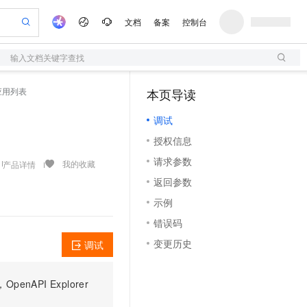
文档
备案
控制台
输入文档关键字查找
验
作计划
器
AI 活动
专业服务
服务伙伴合作计划
开发者社区
加入我们
服务平台百炼
阿里云 OPC 创新助力计划
公共应用列表
本页导读
（0）
一站式生成采购清单，支持单品或批量购买
S
io：打造专属 AI 语音助手
S产品伙伴计划（繁花）
峰会
造的大模型服务与应用开发平台
轻量应用服务器
一句话生成原生可编辑精美 PPT 文稿
AI 生产力先锋
Al MaaS 服务伙伴赋能合作
域名
博文
Careers
至高可申请百万元
调试
性可伸缩的云计算服务
开启高性价比 AI 编程新体验
Qwen-Audio-3.0-Realtime 端到端实时语音角色扮演
输入一句话想法, 轻松生成专业的 PPT
先锋实践拓展 AI 生产力的边界
快速构建应用程序和网站，即刻迈出上云第一步
Token 补贴，五大权
计划
海大会
伙伴信用分合作计划
商标
问答
社会招聘
授权信息
益加速 OPC 成功
S
eek-V4-Pro
数字证书管理服务（原SSL证书）
一键部署幻兽帕鲁游戏服务器
飞天发布时刻
HOT
划
备案
电子书
校园招聘
请求参数
pSeek-V4-Pro
视频创作，一键激活电商全链路生产力
全托管，含MySQL、PostgreSQL、SQL Server、MariaDB多引擎
实现全站HTTPS，呈现可信的WEB访问
一键购买专属联机服务器，轻松开启游戏
所见，即是所愿
我的收藏
产品详情
更多支持
划
公司注册
镜像站
返回参数
视频生成
语音识别与合成
专属 QwenPaw
短信服务
漫剧工坊：一站式动画创作平台
AI 实训营
HOT
合作伙伴培训与认证
示例
划
上云迁移
的智能体编程平台
站生成，高效打造优质广告素材
从聊天伙伴进化为能主动干活的本地数字员工
快速生产连贯的高质量长漫剧
从基础到进阶，Agent 创客手把手教你
国内短信简单易用，安全可靠，秒级触达，全球覆盖200+国家和地区。
e-1.1-T2V
Qwen3-TTS-Flash
lScope
我要反馈
查询合作伙伴
错误码
畅细腻的高质量视频
离线语音合成大模型，多语言方言自适应，低延迟高稳定
n Alibaba Cloud ISV 合作
代维服务
olarDB
建企业门户网站
大数据开发治理平台 DataWorks
10 分钟搭建微信、支付宝小程序
变更历史
调试
创新加速
ope
登录合作伙伴管理后台
我要建议
站，无忧落地极速上线
以可视化方式快速构建移动和 PC 门户网站
100%兼容MySQL、PostgreSQL，兼容Oracle，支持集中和分布式
高效部署网站，快速应用到小程序
Data Agent 驱动的一站式 Data+AI 开发治理平台
e-1.1-I2V
Cosyvoice-V3-Flash
安全
畅自然，细节丰富
高表现力语音合成大模型，语音克隆听感自然
我要投诉
上云场景组合购
伴
PI Explorer
边界网络安全防护产品
漫剧创作，剧本、分镜、视频高效生成
覆盖90%+业务场景，专享组合折扣价
2V
VPN
Fun-ASR