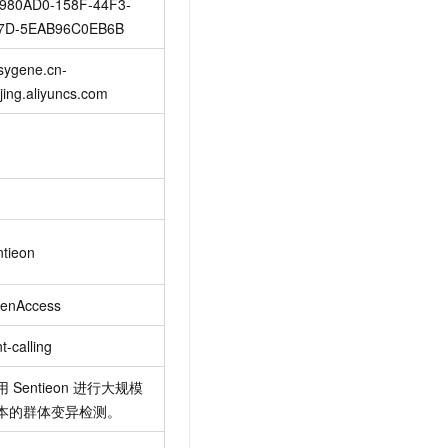
980AD0-158F-44F3-
7D-5EAB96C0EB6B
sygene.cn-
ijing.aliyuncs.com
ntieon
enAccess
nt-calling
用
Sentieon
进行大规模
本的群体变异检测。