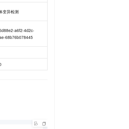
体变异检测
6d88e2-a6f2-4d2c-
ae-68b76b078445
0