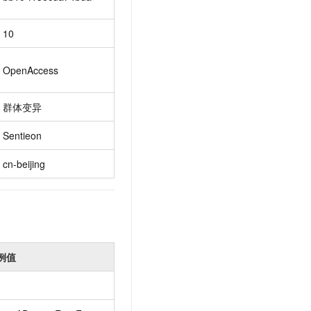
10
OpenAccess
群体变异
Sentieon
cn-beijing
例值