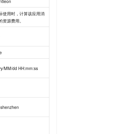
ntieon
际使用时，计算该应用消
的资源费用。
0
e
yy/MM/dd HH:mm:ss
-shenzhen