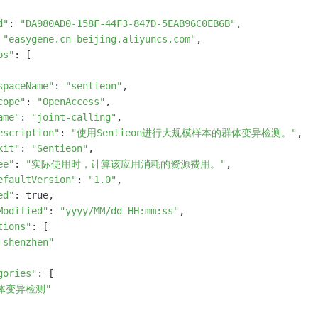
d"
: 
"DA980AD0-158F-44F3-847D-5EAB96C0EB6B"
,

 
"easygene.cn-beijing.aliyuncs.com"
,

ps"
: [

spaceName"
: 
"sentieon"
,

cope"
: 
"OpenAccess"
,

ame"
: 
"joint-calling"
,

escription"
: 
"使用Sentieon进行大规模样本的群体变异检测。"
,

kit"
: 
"Sentieon"
,

ee"
: 
"实际使用时，计算该应用消耗的资源费用。"
,

efaultVersion"
: 
"1.0"
,

ed"
: true,

Modified"
: 
"yyyy/MM/dd HH:mm:ss"
,

tions"
: [

-shenzhen"
gories"
: [

体变异检测"