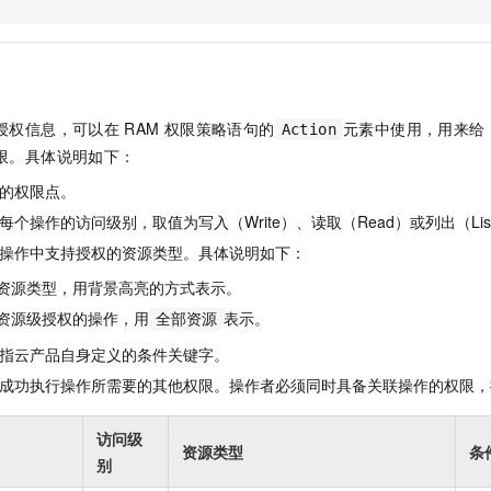
服务生态伙伴
视觉 Coding、空间感知、多模态思考等全面升级
1M上下文，专为长程任务能力而生
云工开物
企业应用
Night Plan 支持 Qwen 3.8-Max
AI 办公
NEW
Red Hat
30+ 款产品免费体验
夜间 5 折，Qwen/Meoo/TokenPlan 客户专享
AI智能应用
科研合作
ERP
堂（旗舰版）
SUSE
智能客服
AI 应用构建
大模型原生
CRM
2个月
自动承接线索
授权信息，可以在
RAM
权限策略语句的
元素中使用，用来给
Action
建站小程序
Qoder
大模型服务平台百炼-应用模版
OA 办公系统
HOT
NEW
限。具体说明如下：
面向真实软件
个人版上线、团队版降价；千问3.8-Max首发发尝鲜
丰富多元化的应用模版和解决方案
力提升
财税管理
模板建站
的权限点。
万有无界
大模型服务平台百炼-智能体
400电话
定制建站
个操作的访问级别，取值为写入（Write）、读取（Read）或列出（Lis
的模型效果
灵活可视化地构建企业级 Agent
操作中支持授权的资源类型。具体说明如下：
方案
广告营销
模板小程序
秒悟
人工智能平台 PAI
资源类型，用背景高亮的方式表示。
定制小程序
云端极速 AI 
新一代 AI 视频生成模型，深度适配广告营销等场景
AI Native 的算法工程平台，一站式完成建模、训练、推理服务部署
资源级授权的操作，用
表示。
全部资源
APP 开发
指云产品自身定义的条件关键字。
建站系统
成功执行操作所需要的其他权限。操作者必须同时具备关联操作的权限，
AI 应用
10分钟微调：让0.6B模型媲美235B模型
多模态数据信
访问级
资源类型
条
依托云原生高可用架构,实现Dify私有化部署
用1%尺寸在特定领域达到大模型90%以上效果
别