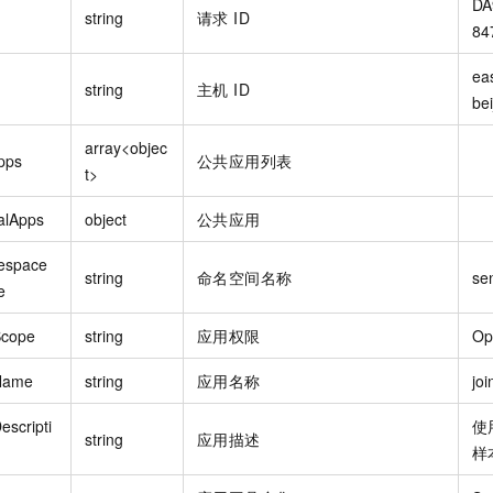
DA
string
请求 ID
84
ea
string
主机 ID
be
array<objec
pps
公共应用列表
t>
alApps
object
公共应用
espace
string
命名空间名称
se
e
cope
string
应用权限
Op
Name
string
应用名称
joi
escripti
使
string
应用描述
样