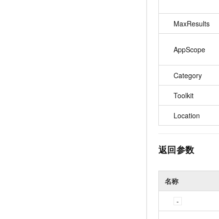
MaxResults
AppScope
Category
Toolkit
Location
返回参数
名称