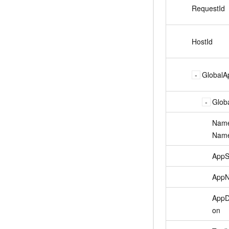
RequestId
HostId
GlobalA
Glob
Nam
Nam
AppS
App
AppD
on