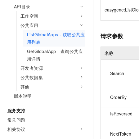
10 分钟在聊天系统中增加
API目录
专有云
easygene:ListGl
工作空间
公共应用
ListGlobalApps - 获取公共应
请求参数
用列表
GetGlobalApp - 查询公共应
名称
用详情
开发者资源
Search
公共数据集
其他
版本说明
OrderBy
服务支持
IsReversed
常见问题
相关协议
NextToken