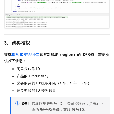
3、购买授权
请您
联系
ID²产品小二
购买新加坡（region）的
ID²授权，需要提
供以下信息：
阿里云账号
ID
产品的
ProductKey
需要购买的
ID²授权年限（1
年、3
年、5
年）
需要购买的
ID²授权数量
说明
获取阿里云账号
ID ：登录控制台，点击右上
角的
账号名/头像
，获取
账号
ID
。