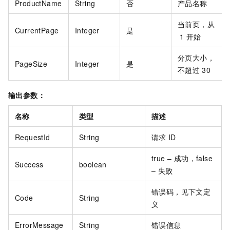
ProductName
String
否
产品名称
当前页，从
CurrentPage
Integer
是
1
开始
分页大小，
PageSize
Integer
是
不超过
30
输出参数：
名称
类型
描述
RequestId
String
请求
ID
true – 成功，false
Success
boolean
– 失败
错误码，见下文定
Code
String
义
ErrorMessage
String
错误信息