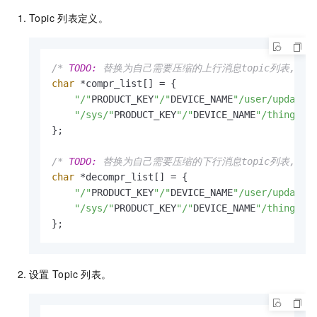
Topic
列表定义。
/* 
TODO:
 替换为自己需要压缩的上行消息topic列表, top
char
 *compr_list[] = {

"/"
PRODUCT_KEY
"/"
DEVICE_NAME
"/user/update"
,
"/sys/"
PRODUCT_KEY
"/"
DEVICE_NAME
"/thing/ev
};

/* 
TODO:
 替换为自己需要压缩的下行消息topic列表, top
char
 *decompr_list[] = {

"/"
PRODUCT_KEY
"/"
DEVICE_NAME
"/user/update_
"/sys/"
PRODUCT_KEY
"/"
DEVICE_NAME
"/thing/ev
};
设置
Topic
列表。