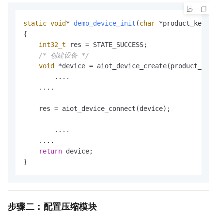
static
void
* 
demo_device_init
(
char
 *product_key, 
c
{

int32_t
 res = STATE_SUCCESS;

/* 创建设备 */
void
 *device = aiot_device_create(product_key,
	....

    ....

    res = aiot_device_connect(device);

	....

    ....

return
 device;

}
步骤二：配置压缩模块