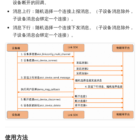
设备断开的回调。
消息上行：随机选择一个连接上报消息。（子设备消息除外，
子设备消息会绑定一个连接）。
消息下行：随机选择一个连接下发消息。（子设备消息除外，
子设备消息会绑定一个连接）。
使用方法