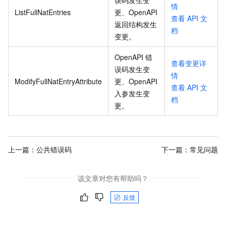
情
ListFullNatEntries
更、OpenAPI
查看
API
文
返回结构发生
档
变更
。
OpenAPI 错
查看变更详
误码发生变
情
ModifyFullNatEntryAttribute
更、OpenAPI
查看
API
文
入参发生变
档
更
。
上一篇：
公共错误码
下一篇：
常见问题
该文章对您有帮助吗？
反馈