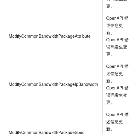
更
。
OpenAPI 描
述信息更
新、
ModifyCommonBandwidthPackageAttribute
OpenAPI 错
误码发生变
更
。
OpenAPI 描
述信息更
新、
ModifyCommonBandwidthPackageIpBandwidth
OpenAPI 错
误码发生变
更
。
OpenAPI 描
述信息更
新、
ModifyCommonBandwidthPackageSpec