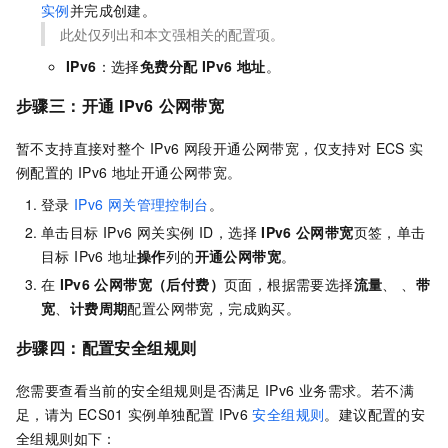
实例
并完成创建。
此处仅列出和本文强相关的配置项。
IPv6
：选择
免费分配 IPv6 地址
。
步骤三：开通
IPv6
公网带宽
暂不支持直接对整个 IPv6 网段开通公网带宽，仅支持对 ECS 实
例配置的 IPv6 地址开通公网带宽。
登录
IPv6
网关管理控制台
。
单击目标 IPv6 网关实例 ID，选择
IPv6
公网带宽
页签，单击
目标 IPv6 地址
操作
列的
开通公网带宽
。
在
IPv6
公网带宽（后付费）
页面，根据需要选择
流量
、
、
带
宽
、
计费周期
配置公网带宽，完成购买。
步骤四：配置安全组规则
您需要查看当前的安全组规则是否满足
IPv6
业务需求。若不满
足，请为
ECS01
实例单独配置
IPv6
安全组规则
。建议配置的安
全组规则如下：