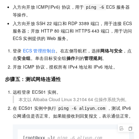
入方向开放 ICMP(IPv6) 协议，用于
ECS
服务器
ping -6
等操作。
入方向开放
SSH 22
端口和
RDP 3389
端口，用于连接
ECS
服务器；开放
HTTP 80
端口和
HTTPS 443
端口，用于访问
ECS
实例提供的
Web
服务。
登录
ECS
管理控制台
。
在左侧导航栏，选择
网络与安全
，点
击
安全组
。单击目标安全组
操作
列的
管理规则
。
开放 ICMP 协议，授权所有 IPv4 地址和 IPv6 地址。
步骤五：测试网络连通性
远程登录
ECS01
实例。
本文以 Alibaba Cloud Linux 3.2104 64
位操作系统为例。
在
ECS01
实例中执行
，测试 IPv6
ping -6 aliyun.com
公网通信是否正常。如果能接收到回复报文，表示通信正常。
[root@xxx ~]
# ping -6 aliyun.com