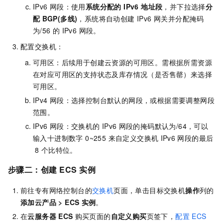
IPv6
网段：使用
系统分配的 IPv6 地址段
，并下拉选择
分
配
BGP(多线)
，系统将自动创建 IPv6 网关并分配掩码
为/56
的 IPv6 网段。
配置交换机：
可用区：后续用于创建云资源的可用区。需根据所需资源
在对应可用区的支持状态及库存情况（是否售罄）来选择
可用区。
IPv4
网段：选择控制台默认的网段，或根据需要调整网段
范围。
IPv6
网段：交换机的
IPv6
网段的掩码默认为/64，可以
输入十进制数字 0~255 来自定义交换机
IPv6
网段的最后
8
个比特位。
步骤二：创建
ECS
实例
前往专有网络控制台的
交换机
页面，单击目标交换机
操作
列的
添加云产品
>
ECS
实例
。
在
云服务器
ECS
购买页面的
自定义购买
页签下，
配置 ECS