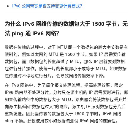
IPv6
公网带宽是否支持变更计费模式？
为什么
IPv6
网络传输的数据包大于
1500
字节，无
法
ping
通
IPv6
网络？
数据在传输的过程中，对于
MTU
即一个数据包的最大字节数是有
限制的，例如以太网的
MTU
是
1500
字节。如果
IP
层需要传输
数据包，而且数据包的长度超过了
MTU，那么
IP
层就要对数据
包进行分片操作，使每一片的长度都小于或等于
MTU。如果数据
包传送时不停地进行分片，会导致网络传输效率下降。
在
IPv6
网络中，为了简化报文处理流程、提高处理效率，限定
IPv6
路由器不处理分片，分片只在源主机的
IP
层需要时进行，即
如果传输路径中的数据包大于
MTU，路由器会将该数据包丢弃并
向源主机返回“数据包过大”的响应，源主机
IP
层对数据包分片后
重新发送。因此当传输的数据包大于
1500
字节时，IPv6
网络
ping
不通。建议使用较小的数据包测试
IPv6
网络的连通性。