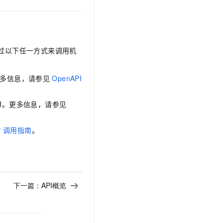
文戏情感细腻自然，动作戏激烈拳拳到肉，实现更强表演能力
支持中英文自由切换，具备更强的噪声鲁棒性
云聚AI 严选权益
SSL 证书
，一键激活高效办公新体验
精选AI产品，从模型到应用全链提效
堡垒机
AI 用量加速计划
应用
防火墙
、识别商机，让客服更高效、服务更出色。
新老同享，达量后返
过以下任一方式来调用机
千问办公
主机安全
NEW
的智能体编程平台
一站式AI生产力平台
多信息，请参见
OpenAPI
AI 应用及服务市场
伶鹊
PI。更多信息，请参见
企业级人与Agent协作平台，接入和调度多个数字员工
智能客服平台，对话机器人、对话分析、智能外呼
AI 应用
大模型服务平台百炼 - 全妙
P
调用指南
。
大模型
应用创作平台
多模态内容创作工具，已接入 DeepSeek
自然语言处理
数据标注
下一篇：
API概览
机器学习
息提取
与 AI 智能体进行实时音视频通话
从文本、图片、视频中提取结构化的属性信息
构建支持视频理解的 AI 音视频实时通话应用