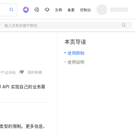
文档
备案
控制台
输入文档关键字查找
验
作计划
器
AI 活动
专业服务
服务伙伴合作计划
开发者社区
加入我们
服务平台百炼
阿里云 OPC 创新助力计划
本页导读
（0）
一站式生成采购清单，支持单品或批量购买
S
io：打造专属 AI 语音助手
S产品伙伴计划（繁花）
峰会
造的大模型服务与应用开发平台
轻量应用服务器
一句话生成原生可编辑精美 PPT 文稿
AI 生产力先锋
Al MaaS 服务伙伴赋能合作
域名
博文
Careers
至高可申请百万元
使用限制
性可伸缩的云计算服务
开启高性价比 AI 编程新体验
Qwen-Audio-3.0-Realtime 端到端实时语音角色扮演
输入一句话想法, 轻松生成专业的 PPT
先锋实践拓展 AI 生产力的边界
快速构建应用程序和网站，即刻迈出上云第一步
Token 补贴，五大权
计划
海大会
伙伴信用分合作计划
商标
问答
社会招聘
使用说明
益加速 OPC 成功
S
eek-V4-Pro
数字证书管理服务（原SSL证书）
一键部署幻兽帕鲁游戏服务器
飞天发布时刻
HOT
划
备案
电子书
校园招聘
pSeek-V4-Pro
视频创作，一键激活电商全链路生产力
全托管，含MySQL、PostgreSQL、SQL Server、MariaDB多引擎
实现全站HTTPS，呈现可信的WEB访问
一键购买专属联机服务器，轻松开启游戏
所见，即是所愿
我的收藏
产品详情
更多支持
划
公司注册
镜像站
视频生成
语音识别与合成
专属 QwenPaw
短信服务
漫剧工坊：一站式动画创作平台
AI 实训营
HOT
译
API
实现自己的业务需
合作伙伴培训与认证
划
上云迁移
的智能体编程平台
站生成，高效打造优质广告素材
从聊天伙伴进化为能主动干活的本地数字员工
快速生产连贯的高质量长漫剧
从基础到进阶，Agent 创客手把手教你
国内短信简单易用，安全可靠，秒级触达，全球覆盖200+国家和地区。
e-1.1-T2V
Qwen3-TTS-Flash
lScope
我要反馈
查询合作伙伴
畅细腻的高质量视频
离线语音合成大模型，多语言方言自适应，低延迟高稳定
n Alibaba Cloud ISV 合作
代维服务
olarDB
建企业门户网站
大数据开发治理平台 DataWorks
10 分钟搭建微信、支付宝小程序
创新加速
ope
登录合作伙伴管理后台
我要建议
站，无忧落地极速上线
以可视化方式快速构建移动和 PC 门户网站
100%兼容MySQL、PostgreSQL，兼容Oracle，支持集中和分布式
高效部署网站，快速应用到小程序
Data Agent 驱动的一站式 Data+AI 开发治理平台
e-1.1-I2V
Cosyvoice-V3-Flash
安全
畅自然，细节丰富
高表现力语音合成大模型，语音克隆听感自然
我要投诉
上云场景组合购
伴
类型的限制。更多信息，
边界网络安全防护产品
漫剧创作，剧本、分镜、视频高效生成
覆盖90%+业务场景，专享组合折扣价
2V
VPN
Fun-ASR