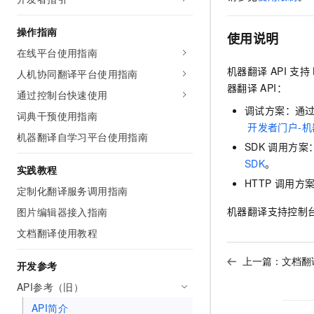
AI 产品 免费试用
网络
安全
云开发大赛
Tableau 订阅
1亿+ 大模型 tokens 和 
操作指南
使用说明
可观测
入门学习赛
中间件
AI空中课堂在线直播课
在线平台使用指南
140+云产品 免费试用
大模型服务
上云与迁云
产品新客免费试用，最长1
机器翻译 API
支持
数据库
人机协同翻译平台使用指南
生态解决方案
器翻译
API：
千问AI平台-Token Plan
通过控制台快速使用
企业出海
大模型ACA认证体验
大数据计算
调试方案：通
助力企业全员 AI 认知与能
词典干预使用指南
行业生态解决方案
政企业务
开发者门户-机
媒体服务
千问AI平台-模型体验
机器翻译自学习平台使用指南
开发者生态解决方案
SDK
调用方案
在线体验全尺寸、多种模态
企业服务与云通信
SDK
。
AI 开发和 AI 应用解决
实践教程
Happy 系列大模型
HTTP
调用方
域名与网站
定制化翻译服务调用指南
机器翻译支持控制
图片编辑器接入指南
终端用户计算
文档翻译使用教程
Serverless
大模型解决方案
上一篇：
文档翻
开发参考
开发工具
快速部署 Dify，高效搭建 
API参考（旧）
迁移与运维管理
API简介