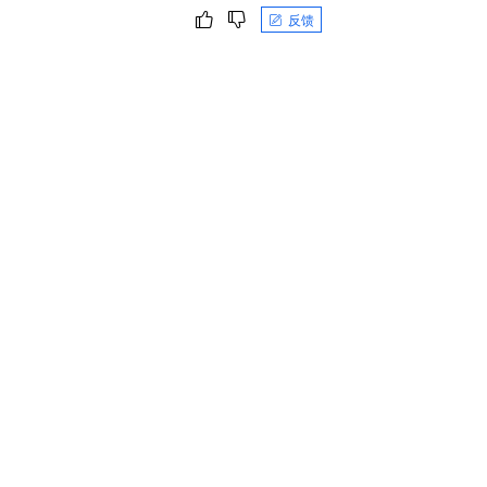
一个 AI 助手
即刻拥有 DeepSeek-R1 满血版
超强辅助，Bol
反馈
在企业官网、通讯软件中为客户提供 AI 客服
多种方案随心选，轻松解锁专属 DeepSeek