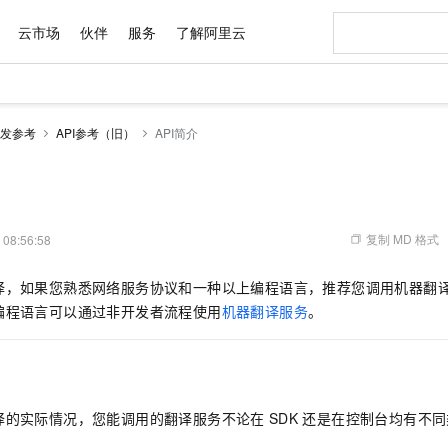
云市场
伙伴
服务
了解阿里云
AI 特惠
数据与 API
成为产品伙伴
企业增值服务
最佳实践
价格计算器
AI 场景体
基础软件
产品伙伴合
阿里云认证
市场活动
配置报价
大模型
发参考
API参考（旧）
API简介
自助选配和估算价格
新方式
域名与网站
睿译宝，AI翻译排版一步到位
智启 AI 普惠权益
产品生态集成认证中心
企业支持计划
云上春晚
千问官方 MaaS 平台，为开发者和 Agent 而生，新用户赠送 1 亿 + tokens 额度
云服务器 EC
Qwen Aud
AI Coding
阿里云Maa
2026 阿里云
为企业打
数据集
Windows
大模型认证
模型
NEW
NEW
交付可用成果
值低价云产品抢先购
提供智能易用的域名与建站服务
上传文档即自动完成翻译和格式还原
至高享 1亿+免费 tokens，加速 Al 应用落地
安全可靠、弹
智能编程，一键
产品生态伙伴
专家技术服务
云上奥运之旅
弹性计算合作
阿里云中企出
手机三要素
宝塔 Linux
全部认证
价格优势
有专属领域专家
对象存储 OSS
GLM-5.2：长任务时代开源旗舰模型
阿里云 OPC 创新助力计划
云数据库 RD
即刻拥有 DeepS
AI 电商营销
产品生态伙伴工作台
企业增值服务台
云栖战略参考
云存储合作计
云栖大会
身份实名认证
CentOS
训练营
推动算力普惠，释放技术红利
的大模型服务
最高返9万
多领域专家智能体,一键组建 AI 虚拟交付团队
至高百万元 Token 补贴，加速一人公司成长
稳定、安全、高性价比、高性能的云存储服务
真正可用的 1M 上下文,一次完成代码全链路开发
轻松解锁专属 Dee
从图文生成到
复制 MD 格式
 08:56:58
云上的中国
数据库合作计
活动全景
短信
Docker
图片和
站式影视创作平台
人工智能平台 PAI
Hermes Agent，打造自进化智能体
Token Plan 模型订阅计划
Qoder
5 分钟轻松部署
AI 广告创作
企业成长
大模型
NEW
信息公告
译，如果您熟悉网络服务协议和一种以上编程语言，推荐您调用机器翻
看见新力量
云网络合作计
OCR 文字识别
JAVA
级电脑
证享300元代金券
可视化编排打通从文字构思到成片全链路闭环
一站式AI开发、训练和推理服务
自主进化，持久记忆，越用越聪明
Qwen3.8-Max 首发尝鲜，限时加量 10 倍，夜间低至2折
面向真实软件
图文、视频一
Kimi-K3
HappyHors
编程语言可以通过非开发者流程使用
机器翻译服务
。
NEW
魔搭 Mode
loud
服务实践
官网公告
Kimi 最新旗舰模型，长程编程与推理利器
让文字生成流
金融模力时刻
Salesforce O
版
发票查验
全能环境
Qoder CN
Claude Code + GStack 打造工程团队
千问办公，限时限量积分加倍
云原生数据库 P
低代码高效构
AI 建站
NEW
作计划
计划
创新中心
魔搭 ModelSc
健康状态
让AI从“聊天伙伴”进化为能干活的“数字员工”
覆盖公网/内网、递归/权威、移动APP等全场景解析服务
安装技能 GStack，拥有专属 AI 工程团队
你的AI工作搭子，覆盖日常办公高频场景
基于千问大模型等，支持代码智能生成、研发智能问答
0 代码专业建
客户案例
天气预报查询
操作系统
Deepseek-v4-pro
HappyHors
态合作计划
态智能体模型
旗舰 MoE 大模型，百万上下文与顶尖推理能力
图生视频，流
Compute
同享
容器服务 Kubernetes 版 ACK
万小智 AI 建站低至 15元/月
云防火墙
AI 短剧/漫剧
快递物流查询
WordPress
成为服务伙
高校合作
译的实际情况，您能调用的翻译服务不论在
SDK
还是在控制台均有不同
式云数据仓库
点，立即开启云上创新
提供一站式管理容器应用的 K8s 服务
送.CN域名，送备案服务码
云原生的云上
AI助力短剧
GLM-5.2
Wan2.7-T
Ubuntu