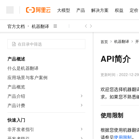
大模型
产品
解决方案
权益
定价
官方文档
机器翻译
大模型
产品
解决方案
权益
定价
云市场
伙伴
服务
了解阿里云
精选产品
精选解决方案
普惠上云
产品定价
精选商城
成为销售伙伴
售前咨询
为什么选择阿里云
千问AI平台
机器翻译
开
首页
了解云产品的定价详情
大模型服务平台百炼
千问办公，解锁你的工作
普惠上云 官方力荐
分销伙伴
在线服务
网站建设
什么是云计算
大
大模型服务与应用平台
企业级Agent产品，直接
云服务器38元/年起，超
API简介
产品概述
咨询伙伴
多端小程序
技术领先
云上成本管理
售后服务
千问大模型
Agency Agents：拥
官方推荐返现计划
大模型
什么是机器翻译
大模型
精选产品
精选解决方案
Salesforce 国际版订阅
稳定可靠
管理和优化成本
多元化、高性能、安全可靠
推荐新用户得奖励，单订单
更新时间：
2022-12-29
销售伙伴合作计划
应用场景与客户案例
自助服务
友盟天域
安全合规
人工智能与机器学习
AI
文本生成
无影云电脑
HappyHorse 打造一
云工开物
产品概览
欢迎您选择机器翻
无影生态合作计划
在线服务
观测云
分析师报告
随时随地安全接入的云上超
高校专属算力普惠，学生认
计算
互联网应用开发
产品介绍
Qwen3.8-Max
求，如果您不熟悉
HOT
Salesforce On Alibaba C
工单服务
智能体时代全能旗舰模型
Tuya 物联网平台阿里云
研究报告与白皮书
产品计费
云解析DNS
快速拥有专属 OpenClaw
Consulting Partner 合
大数据
容器
免费试用
短信专区
使用限制
蓝凌 OA
Qwen3.7-Plus
AI 大模型销售与服务生
快速入门
现代化应用
存储
天池大赛
能看、能想、能动手的多模
云原生大数据计算服务 Max
解决方案免费试用 新老
电子合同
非开发者指引
根据您使用机器翻
面向分析的企业级SaaS模
最高领取价值200元试用
安全
网络与CDN
AI 算法大赛
Qwen3-VL-Plus
请参见
使用限制
。
畅捷通
开发者指引