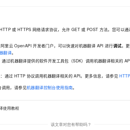
服务生态伙伴
视觉 Coding、空间感知、多模态思考等全面升级
1M上下文，专为长程任务能力而生
云工开物
企业应用
Night Plan 支持 Qwen 3.8-Max
AI 办公
NEW
Red Hat
30+ 款产品免费体验
夜间 5 折，Qwen/Meoo/TokenPlan 客户专享
AI智能应用
科研合作
ERP
堂（旗舰版）
SUSE
智能客服
AI 应用构建
大模型原生
CRM
2个月
自动承接线索
HTTP
或
HTTPS
网络请求协议，允许
GET
或
POST
方法。您可以通
建站小程序
Qoder
大模型服务平台百炼-应用模版
OA 办公系统
HOT
NEW
面向真实软件
个人版上线、团队版降价；千问3.8-Max首发发尝鲜
丰富多元化的应用模版和解决方案
过阿里云
OpenAPI
开发者门户，可以快速对机器翻译 API
进行
调试
。更
力提升
财税管理
模板建站
器翻译
。
万有无界
大模型服务平台百炼-智能体
400电话
定制建站
：通过机器翻译提供的软件开发工具包（SDK）调用机器翻译相关的
A
的模型效果
灵活可视化地构建企业级 Agent
方案
广告营销
模板小程序
秒悟
人工智能平台 PAI
案：通过
HTTP
协议调用机器翻译相关的
API。更多信息，请参见
HTT
定制小程序
云端极速 AI 
新一代 AI 视频生成模型，深度适配广告营销等场景
AI Native 的算法工程平台，一站式完成建模、训练、推理服务部署
台调用，请参见
机器翻译控制台使用指南
。
APP 开发
建站系统
译使用教程
AI 应用
10分钟微调：让0.6B模型媲美235B模型
多模态数据信
依托云原生高可用架构,实现Dify私有化部署
用1%尺寸在特定领域达到大模型90%以上效果
该文章对您有帮助吗？