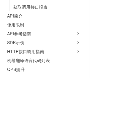
获取调用接口报表
API简介
使用限制
API参考指南
SDK示例
HTTP接口调用指南
机器翻译语言代码列表
QPS提升
服务支持
机器翻译调用常见问题
非开发者常见问题
开发者常见问题
用户服务协议
为什么选择阿里云
大模型
产品和定