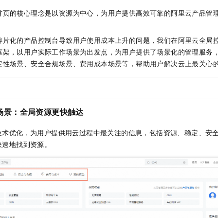
服务生态伙伴
视觉 Coding、空间感知、多模态思考等全面升级
1M上下文，专为长程任务能力而生
云工开物
企业应用
Night Plan 支持 Qwen 3.8-Max
AI 办公
NEW
首页的核心理念是以资源为中心，为用户提供高效可靠的阿里云产品管
Red Hat
30+ 款产品免费体验
夜间 5 折，Qwen/Meoo/TokenPlan 客户专享
AI智能应用
科研合作
ERP
堂（旗舰版）
SUSE
智能客服
碎片化的产品控制台导致用户使用成本上升的问题，我们在阿里云全局
AI 应用构建
大模型原生
CRM
2个月
自动承接线索
框架，以用户实际工作场景为出发点，为用户提供了场景化的管理服务
建站小程序
Qoder
大模型服务平台百炼-应用模版
OA 办公系统
定性场景、安全合规场景、费用成本场景等，帮助用户解决云上最关心
HOT
NEW
面向真实软件
个人版上线、团队版降价；千问3.8-Max首发发尝鲜
丰富多元化的应用模版和解决方案
力提升
财税管理
模板建站
万有无界
大模型服务平台百炼-智能体
400电话
定制建站
的模型效果
灵活可视化地构建企业级 Agent
场景：全局资源更快触达
方案
广告营销
模板小程序
秒悟
人工智能平台 PAI
技术优化，为用户提供用云过程中最关注的信息，包括资源、稳定、安
定制小程序
云端极速 AI 
新一代 AI 视频生成模型，深度适配广告营销等场景
AI Native 的算法工程平台，一站式完成建模、训练、推理服务部署
快速地找到资源。
APP 开发
建站系统
AI 应用
10分钟微调：让0.6B模型媲美235B模型
多模态数据信
依托云原生高可用架构,实现Dify私有化部署
用1%尺寸在特定领域达到大模型90%以上效果