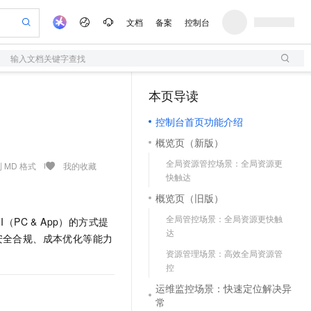
文档
备案
控制台
输入文档关键字查找
验
作计划
器
AI 活动
专业服务
服务伙伴合作计划
开发者社区
加入我们
服务平台百炼
阿里云 OPC 创新助力计划
本页导读
（0）
一站式生成采购清单，支持单品或批量购买
S
可编辑精美 PPT 文稿
S产品伙伴计划（繁花）
峰会
造的大模型服务与应用开发平台
轻量应用服务器
Agency Agents：拥有专属领域专家
AI 生产力先锋
Al MaaS 服务伙伴赋能合作
域名
博文
Careers
至高可申请百万元
控制台首页功能介绍
性可伸缩的云计算服务
 轻松生成专业的 PPT
开启高性价比 AI 编程新体验
先锋实践拓展 AI 生产力的边界
快速构建应用程序和网站，即刻迈出上云第一步
多领域专家智能体,一键组建 AI 虚拟交付团队
Token 补贴，五大权
计划
海大会
伙伴信用分合作计划
商标
问答
社会招聘
概览页（新版）
益加速 OPC 成功
S
帕鲁游戏服务器
数字证书管理服务（原SSL证书）
HappyHorse 打造一站式影视创作平台
飞天发布时刻
HOT
划
备案
电子书
校园招聘
全局资源管控场景：全局资源更
联机服务器，轻松开启游戏
视频创作，一键激活电商全链路生产力
全托管，含MySQL、PostgreSQL、SQL Server、MariaDB多引擎
实现全站HTTPS，呈现可信的WEB访问
所见，即是所愿
可视化编排打通从文字构思到成片全链路闭环
 MD 格式
我的收藏
更多支持
快触达
划
公司注册
镜像站
视频生成
语音识别与合成
 智能体与工作流应用
短信服务
漫剧工坊：一站式动画创作平台
AI 实训营
概览页（旧版）
合作伙伴培训与认证
划
上云迁移
的智能体编程平台
站生成，高效打造优质广告素材
通过阿里云百炼高效搭建AI应用,助力高效开发
快速生产连贯的高质量长漫剧
从基础到进阶，Agent 创客手把手教你
国内短信简单易用，安全可靠，秒级触达，全球覆盖200+国家和地区。
e-1.1-T2V
Qwen3-TTS-Flash
lScope
全局管控场景：全局资源更快触
我要反馈
PC & App）的方式提
查询合作伙伴
畅细腻的高质量视频
离线语音合成大模型，多语言方言自适应，低延迟高稳定
n Alibaba Cloud ISV 合作
代维服务
达
olarDB
建企业门户网站
大数据开发治理平台 DataWorks
10 分钟搭建微信、支付宝小程序
安全合规、成本优化等能力
创新加速
ope
登录合作伙伴管理后台
我要建议
站，无忧落地极速上线
以可视化方式快速构建移动和 PC 门户网站
100%兼容MySQL、PostgreSQL，兼容Oracle，支持集中和分布式
高效部署网站，快速应用到小程序
Data Agent 驱动的一站式 Data+AI 开发治理平台
资源管理场景：高效全局资源管
e-1.1-I2V
Cosyvoice-V3-Flash
控
安全
畅自然，细节丰富
高表现力语音合成大模型，语音克隆听感自然
我要投诉
上云场景组合购
伴
运维监控场景：快速定位解决异
边界网络安全防护产品
漫剧创作，剧本、分镜、视频高效生成
覆盖90%+业务场景，专享组合折扣价
2V
VPN
Fun-ASR
常