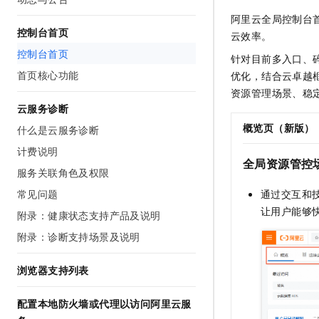
AI 产品 免费试用
网络
安全
云开发大赛
阿里云全局控制台
Tableau 订阅
1亿+ 大模型 tokens 和 
控制台首页
云效率。
可观测
入门学习赛
中间件
AI空中课堂在线直播课
控制台首页
140+云产品 免费试用
针对目前多入口、
大模型服务
上云与迁云
产品新客免费试用，最长1
数据库
首页核心功能
优化，结合云卓越
生态解决方案
千问AI平台-Token Plan
资源管理场景、稳
企业出海
大模型ACA认证体验
大数据计算
云服务诊断
助力企业全员 AI 认知与能
行业生态解决方案
政企业务
概览页（新版）
什么是云服务诊断
媒体服务
千问AI平台-模型体验
开发者生态解决方案
计费说明
在线体验全尺寸、多种模态
企业服务与云通信
全局资源管控
AI 开发和 AI 应用解决
服务关联角色及权限
Happy 系列大模型
域名与网站
常见问题
通过交互和
让用户能够
附录：健康状态支持产品及说明
终端用户计算
附录：诊断支持场景及说明
Serverless
大模型解决方案
浏览器支持列表
开发工具
快速部署 Dify，高效搭建 
配置本地防火墙或代理以访问阿里云服
迁移与运维管理