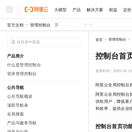
大模型
产品
解决方案
权益
定价
官方文档
管理控制台
大模型
产品
解决方案
权益
定价
云市场
伙伴
服务
了解阿里云
精选产品
精选解决方案
普惠上云
产品定价
精选商城
成为销售伙伴
售前咨询
为什么选择阿里云
千问AI平台
管理控制台
首页
了解云产品的定价详情
大模型服务平台百炼
睿译宝，AI翻译排版一
普惠上云 官方力荐
分销伙伴
在线服务
网站建设
什么是云计算
大
大模型服务与应用平台
上传文档即自动完成翻译和
云服务器38元/年起，超
控制台首
产品简介
咨询伙伴
多端小程序
技术领先
云上成本管理
售后服务
千问大模型
GLM-5.2：长任务时代
官方推荐返现计划
大模型
什么是管理控制台
大模型
精选产品
精选解决方案
Salesforce 国际版订阅
稳定可靠
管理和优化成本
多元化、高性能、安全可靠
推荐新用户得奖励，单订单
更新时间：
2025-06-10
销售伙伴合作计划
登录管理控制台
自助服务
友盟天域
安全合规
人工智能与机器学习
AI
文本生成
无影云电脑
Hermes Agent，打造
云工开物
阿里云全局控制台
无影生态合作计划
在线服务
公共导航
观测云
分析师报告
随时随地安全接入的云上超
自主进化，持久记忆，越用
高校专属算力普惠，学生认
计算
互联网应用开发
Qwen3.8-Max
HOT
阿里云全局控制台首
Salesforce On Alibaba C
工单服务
公共导航概述
智能体时代全能旗舰模型
Tuya 物联网平台阿里云
研究报告与白皮书
云解析DNS
快速拥有专属 OpenClaw
供给用户，降低客
Consulting Partner 合
大数据
容器
顶部导航条
免费试用
短信专区
和效率，提供企业
蓝凌 OA
Qwen3.7-Plus
AI 大模型销售与服务生
全局搜索
现代化应用
存储
天池大赛
能看、能想、能动手的多模
云原生大数据计算服务 Max
解决方案免费试用 新老
电子合同
产品与服务导航
面向分析的企业级SaaS模
最高领取价值200元试用
控制台首页功
安全
网络与CDN
AI 算法大赛
Qwen3-VL-Plus
畅捷通
动态与公告