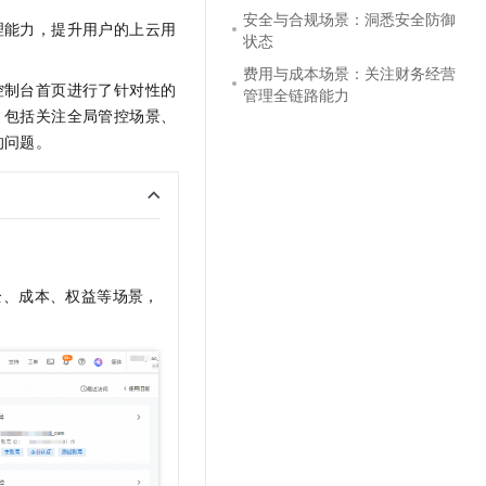
文戏情感细腻自然，动作戏激烈拳拳到肉，实现更强表演能力
支持中英文自由切换，具备更强的噪声鲁棒性
云聚AI 严选权益
安全与合规场景：洞悉安全防御
SSL 证书
理能力，提升用户的上云用
状态
，一键激活高效办公新体验
精选AI产品，从模型到应用全链提效
堡垒机
费用与成本场景：关注财务经营
AI 用量加速计划
控制台首页进行了针对性的
应用
管理全链路能力
防火墙
、识别商机，让客服更高效、服务更出色。
新老同享，达量后返
，包括关注全局管控场景、
千问办公
主机安全
的问题。
NEW
的智能体编程平台
一站式AI生产力平台
AI 应用及服务市场
伶鹊
企业级人与Agent协作平台，接入和调度多个数字员工
智能客服平台，对话机器人、对话分析、智能外呼
AI 应用
大模型服务平台百炼 - 全妙
大模型
全、成本、权益等场景，
应用创作平台
多模态内容创作工具，已接入 DeepSeek
自然语言处理
数据标注
机器学习
息提取
与 AI 智能体进行实时音视频通话
从文本、图片、视频中提取结构化的属性信息
构建支持视频理解的 AI 音视频实时通话应用