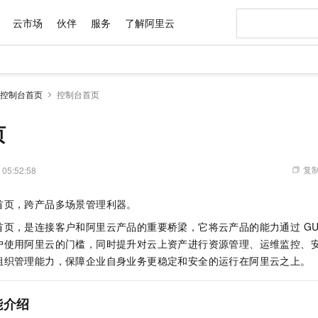
云市场
伙伴
服务
了解阿里云
AI 特惠
数据与 API
成为产品伙伴
企业增值服务
最佳实践
价格计算器
AI 场景体
基础软件
产品伙伴合
阿里云认证
市场活动
配置报价
大模型
控制台首页
控制台首页
自助选配和估算价格
步到位
域名与网站
智启 AI 普惠权益
产品生态集成认证中心
企业支持计划
云上春晚
Qwen Audio：打造专属 AI 语音助手
千问官方 MaaS 平台，为开发者和 Agent 而生，新用户赠送 1 亿 + tokens 额度
云服务器 EC
一句话生成原生
AI Coding
阿里云Maa
2026 阿里云
为企业打
数据集
Windows
大模型认证
模型
NEW
NEW
格式还原
值低价云产品抢先购
提供智能易用的域名与建站服务
至高享 1亿+免费 tokens，加速 Al 应用落地
Qwen-Audio-3.0-Realtime 端到端实时语音角色扮演
安全可靠、弹
输入一句话想法,
智能编程，一键
页
产品生态伙伴
专家技术服务
云上奥运之旅
弹性计算合作
阿里云中企出
手机三要素
宝塔 Linux
全部认证
价格优势
开源旗舰模型
对象存储 OSS
即刻拥有 DeepSeek-V4-Pro
阿里云 OPC 创新助力计划
云数据库 RD
一键部署幻兽
AI 电商营销
产品生态伙伴工作台
企业增值服务台
云栖战略参考
云存储合作计
云栖大会
身份实名认证
CentOS
训练营
推动算力普惠，释放技术红利
的大模型服务
最高返9万
真正可用的 1M 上下文,一次完成代码全链路开发
轻松解锁专属 DeepSeek-V4-Pro
至高百万元 Token 补贴，加速一人公司成长
稳定、安全、高性价比、高性能的云存储服务
一键购买专属
从图文生成到
复制
 05:52:58
云上的中国
数据库合作计
活动全景
短信
Docker
图片和
自进化智能体
人工智能平台 PAI
5 分钟轻松部署专属 QwenPaw
Token Plan 模型订阅计划
Qoder
高效搭建 AI
AI 广告创作
企业成长
大模型
NEW
HOT
信息公告
首页，跨产品多场景管理利器。
看见新力量
云网络合作计
OCR 文字识别
JAVA
级电脑
越聪明
证享300元代金券
一站式AI开发、训练和推理服务
Qwen3.8-Max 首发尝鲜，限时加量 10 倍，夜间低至2折
从聊天伙伴进化为能主动干活的本地数字员工
面向真实软件
图文、视频一
Kimi-K3
HappyHors
NEW
魔搭 Mode
页，是连接客户和阿里云产品的重要桥梁，它将云产品的能力通过 GUI（
loud
服务实践
官网公告
Kimi 最新旗舰模型，长程编程与推理利器
让文字生成流
金融模力时刻
Salesforce O
版
发票查验
全能环境
Qoder CN
Claude Code + GStack 打造工程团队
千问办公，限时限量积分加倍
云原生数据库 P
低代码高效构
AI 建站
NEW
户使用阿里云的门槛，同时提升对云上资产进行资源管理、运维监控、
作计划
计划
创新中心
魔搭 ModelSc
健康状态
让AI从“聊天伙伴”进化为能干活的“数字员工”
覆盖公网/内网、递归/权威、移动APP等全场景解析服务
安装技能 GStack，拥有专属 AI 工程团队
你的AI工作搭子，覆盖日常办公高频场景
基于千问大模型等，支持代码智能生成、研发智能问答
0 代码专业建
组织管理能力，保障企业自身业务更稳定和安全的运行在阿里云之上。
客户案例
天气预报查询
操作系统
Deepseek-v4-pro
HappyHors
态合作计划
态智能体模型
旗舰 MoE 大模型，百万上下文与顶尖推理能力
图生视频，流
Compute
同享
容器服务 Kubernetes 版 ACK
万小智 AI 建站低至 15元/月
云防火墙
AI 短剧/漫剧
快递物流查询
WordPress
成为服务伙
高校合作
式云数据仓库
点，立即开启云上创新
能介绍
提供一站式管理容器应用的 K8s 服务
送.CN域名，送备案服务码
云原生的云上
AI助力短剧
GLM-5.2
Wan2.7-T
Ubuntu