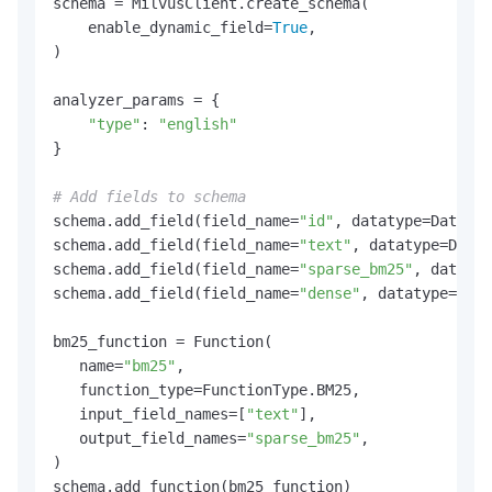
schema = MilvusClient.create_schema(

    enable_dynamic_field=
True
,

)

analyzer_params = {

"type"
: 
"english"
}

# Add fields to schema
schema.add_field(field_name=
"id"
, datatype=DataTyp
schema.add_field(field_name=
"text"
, datatype=DataT
schema.add_field(field_name=
"sparse_bm25"
, datatyp
schema.add_field(field_name=
"dense"
, datatype=Data
bm25_function = Function(

   name=
"bm25"
,

   function_type=FunctionType.BM25,

   input_field_names=[
"text"
],

   output_field_names=
"sparse_bm25"
,

)

schema.add_function(bm25_function)
