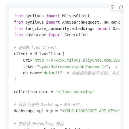
from
 pymilvus 
import
from
 pymilvus 
import
from
 langchain_community.embeddings 
import
from
 dashscope 
import
 Generation

# 创建Milvus Client。
client = MilvusClient(

    uri=
"http://c-xxxx.milvus.aliyuncs.com:19530"
,
    token=
"<yourUsername>:<yourPassword>"
,  
# 登录
    db_name=
"default"
# 待连接的数据库名称，本文示例为
)

collection_name = 
"milvus_overview"
# 替换为您的 DashScope API-KEY
dashscope_api_key = 
"<YOUR_DASHSCOPE_API_KEY>"
# 初始化 Embedding 模型