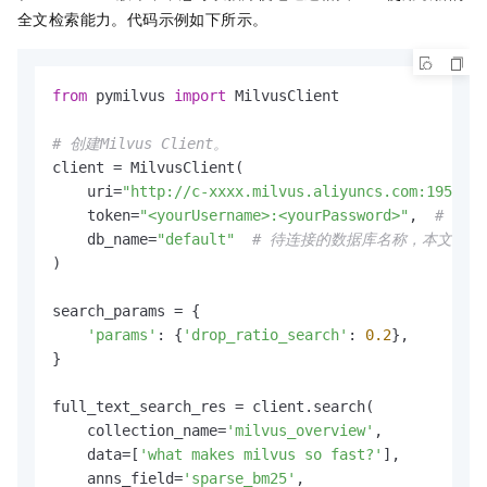
全文检索能力。代码示例如下所示。
from
 pymilvus 
import
 MilvusClient

# 创建Milvus Client。
client = MilvusClient(

    uri=
"http://c-xxxx.milvus.aliyuncs.com:19530"
,
    token=
"<yourUsername>:<yourPassword>"
,  
# 登录
    db_name=
"default"
# 待连接的数据库名称，本文示例为
)

search_params = {

'params'
: {
'drop_ratio_search'
: 
0.2
},

}

full_text_search_res = client.search(

    collection_name=
'milvus_overview'
,

    data=[
'what makes milvus so fast?'
],

    anns_field=
'sparse_bm25'
,
