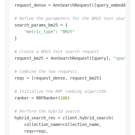
request_dense = AnnSearchRequest([query_embeddings
# Define the parameters for the BM25 text search
search_params_bm25 = {

"metric_type"
: 
"BM25"
}

# Create a BM25 text search request
request_bm25 = AnnSearchRequest([query], 
"sparse_b
# Combine the two requests
reqs = [request_dense, request_bm25]

# Initialize the RRF ranking algorithm
ranker = RRFRanker(
100
)

# Perform the hybrid search
hybrid_search_res = client.hybrid_search(

    collection_name=collection_name,

    reqs=reqs,
