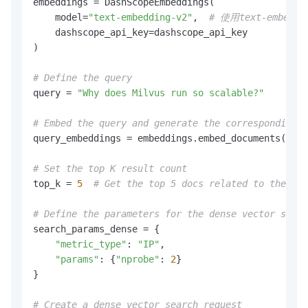
embeddings = DashScopeEmbeddings(

    model=
"text-embedding-v2"
,  
# 使用text-embedd
    dashscope_api_key=dashscope_api_key

)

# Define the query
query = 
"Why does Milvus run so scalable?"
# Embed the query and generate the corresponding v
query_embeddings = embeddings.embed_documents([que
# Set the top K result count
top_k = 
5
# Get the top 5 docs related to the que
# Define the parameters for the dense vector searc
search_params_dense = {

"metric_type"
: 
"IP"
,

"params"
: {
"nprobe"
: 
2
}

}

# Create a dense vector search request