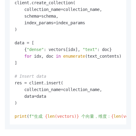
client.create_collection(

    collection_name=collection_name,

    schema=schema,

    index_params=index_params

)

data = [

    {
"dense"
: vectors[idx], 
"text"
: doc}

for
 idx, doc 
in
enumerate
(text_contents)

]

# Insert data
res = client.insert(

    collection_name=collection_name,

    data=data

)

print
(
f"生成 
{
len
(vectors)}
 个向量，维度：
{
len
(vecto