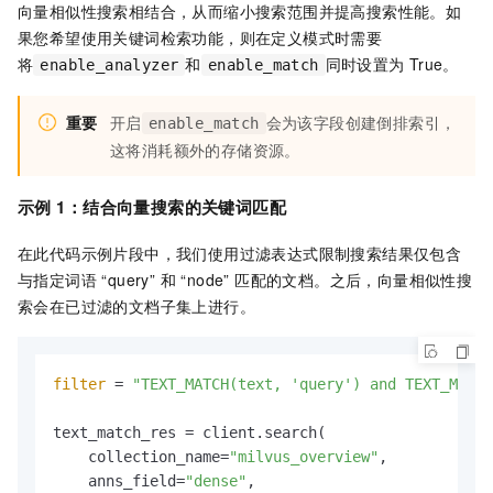
向量相似性搜索相结合，从而缩小搜索范围并提高搜索性能。如
果您希望使用关键词检索功能，则在定义模式时需要
将
和
同时设置为
True。
enable_analyzer
enable_match
重要
开启
会为该字段创建倒排索引，
enable_match
这将消耗额外的存储资源。
示例
1：结合向量搜索的关键词匹配
在此代码示例片段中，我们使用过滤表达式限制搜索结果仅包含
与指定词语 “query” 和 “node” 匹配的文档。之后，向量相似性搜
索会在已过滤的文档子集上进行。
filter
 = 
"TEXT_MATCH(text, 'query') and TEXT_MATCH
text_match_res = client.search(

    collection_name=
"milvus_overview"
,

    anns_field=
"dense"
,
