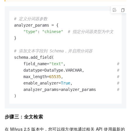
# 定义分词器参数
analyzer_params = {

"type"
: 
"chinese"
# 指定分词器类型为中文
}

# 添加文本字段到 Schema，并启用分词器
schema.add_field(

    field_name=
"text"
,                      
# 字段
    datatype=DataType.VARCHAR,              
# 数据
    max_length=
65535
,                       
# 最大
    enable_analyzer=
True
,                   
# 启
    analyzer_params=analyzer_params         
# 分
步骤三：
全文检索
在 Milvus 2.5 版本中，您可以很方便地通过相关 API 使用最新的