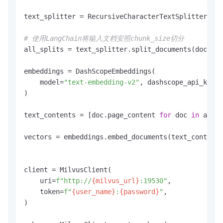
text_splitter = RecursiveCharacterTextSplitter(chu
# 使用LangChain将输入文档安照chunk_size切分
all_splits = text_splitter.split_documents(docs)

embeddings = DashScopeEmbeddings(

    model=
"text-embedding-v2"
, dashscope_api_key=d
)

text_contents = [doc.page_content 
for
 doc 
in
 all_s
vectors = embeddings.embed_documents(text_contents
client = MilvusClient(

    uri=
f"http://
{milvus_url}
:19530"
,

    token=
f"
{user_name}
:
{password}
"
,

)
