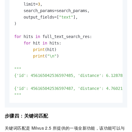
    limit=
3
,

    search_params=search_params,

    output_fields=[
"text"
],

)

for
 hits 
in
 full_text_search_res:

for
 hit 
in
 hits:

print
(hit)

print
(
"\n"
)

"""

{'id': 456165042536597485, 'distance': 6.128782272
{'id': 456165042536597487, 'distance': 4.760214805
"""
步骤四：关键词匹配
关键词匹配是
Milvus 2.5
所提供的一项全新功能，该功能可以与