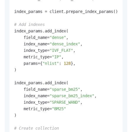
index_params = client.prepare_index_params()

# Add indexes
index_params.add_index(

    field_name=
"dense"
,

    index_name=
"dense_index"
,

    index_type=
"IVF_FLAT"
,

    metric_type=
"IP"
,

    params={
"nlist"
: 
128
},

)

index_params.add_index(

    field_name=
"sparse_bm25"
,

    index_name=
"sparse_bm25_index"
,

    index_type=
"SPARSE_WAND"
,

    metric_type=
"BM25"
)

# Create collection