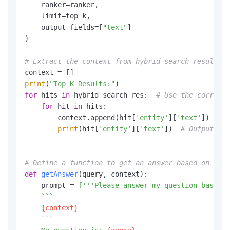
    ranker=ranker,

    limit=top_k,

    output_fields=[
"text"
]

)

# Extract the context from hybrid search results
print
(
"Top K Results:"
for
 hits 
in
 hybrid_search_res:  
# Use the correct 
for
 hit 
in
 hits:

        context.append(hit[
'entity'
][
'text'
])  
# E
print
(hit[
'entity'
][
'text'
])  
# Output eac
# Define a function to get an answer based on the 
def
getAnswer
(
query, context
):

    prompt = 
f'''Please answer my question based o
    ```

{context}
    ```
