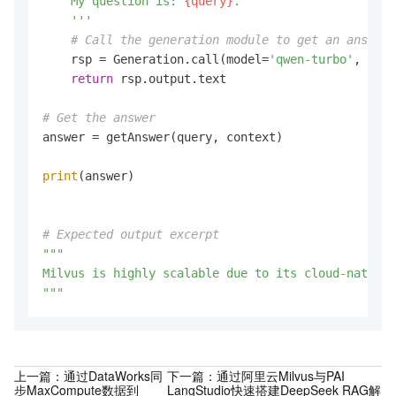
    My question is: 
{query}
.

    '''
# Call the generation module to get an answer
    rsp = Generation.call(model=
'qwen-turbo'
, prom
return
 rsp.output.text

# Get the answer
answer = getAnswer(query, context)

print
(answer)

# Expected output excerpt
"""

Milvus is highly scalable due to its cloud-native 
"""
上一篇：
通过DataWorks同
下一篇：
通过阿里云Milvus与PAI
步MaxCompute数据到
LangStudio快速搭建DeepSeek RAG解