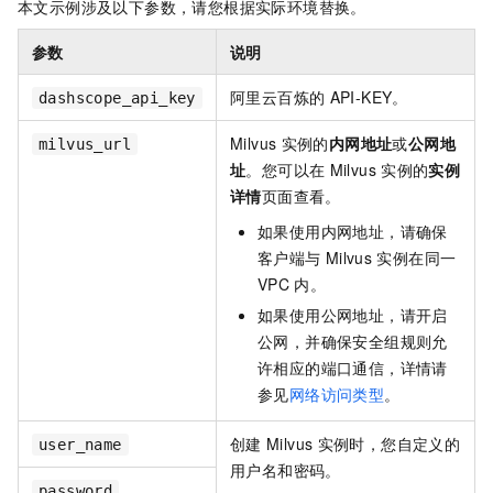
本文示例涉及以下参数，请您根据实际环境替换。
参数
说明
阿里云百炼的
API-KEY。
dashscope_api_key
Milvus
实例的
内网地址
或
公网地
milvus_url
址
。您可以在
Milvus
实例的
实例
详情
页面查看。
如果使用内网地址，请确保
客户端与
Milvus
实例在同一
VPC
内。
如果使用公网地址，请开启
公网，并确保安全组规则允
许相应的端口通信，详情请
参见
网络访问类型
。
创建
Milvus
实例时，您自定义的
user_name
用户名和密码。
password