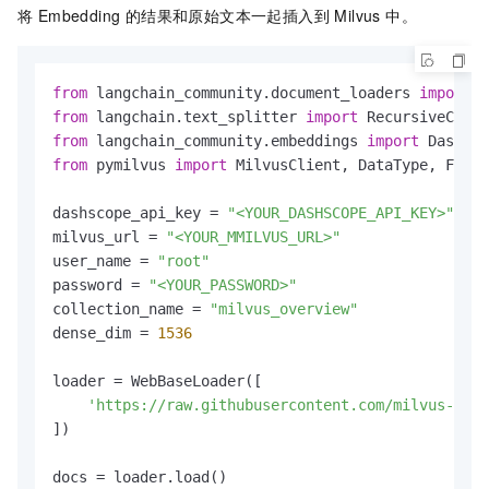
将 Embedding 的结果和原始文本一起插入到 Milvus 中。
from
 langchain_community.document_loaders 
import
from
 langchain.text_splitter 
import
from
 langchain_community.embeddings 
import
from
 pymilvus 
import
 MilvusClient, DataType, Funct
dashscope_api_key = 
"<YOUR_DASHSCOPE_API_KEY>"
milvus_url = 
"<YOUR_MMILVUS_URL>"
user_name = 
"root"
password = 
"<YOUR_PASSWORD>"
collection_name = 
"milvus_overview"
dense_dim = 
1536
loader = WebBaseLoader([

'https://raw.githubusercontent.com/milvus-io/m
])

docs = loader.load()
