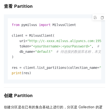
查看
Partition
from
 pymilvus 
import
 MilvusClient

client = MilvusClient(

    uri=
"http://c-xxxx.milvus.aliyuncs.com:19530"
,
    token=
"<yourUsername>:<yourPassword>"
,  
# 登录
    db_name=
"default"
# 待连接的数据库名称，本文示例为
)

res = client.list_partitions(collection_name=
"your
print
创建
Partition
创建分区是在已有的集合基础上进行的，分区是
Collection
的逻