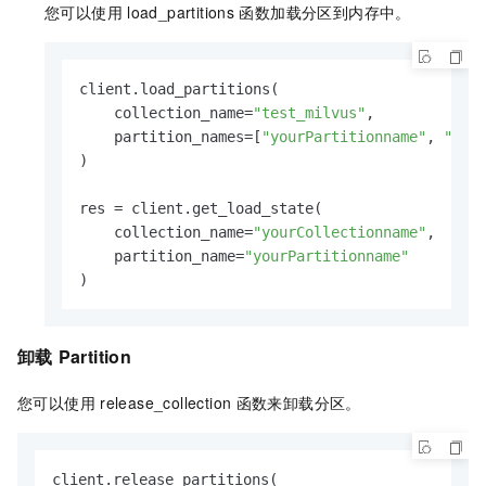
您可以使用
load_partitions
函数加载分区到内存中。
client.load_partitions(

    collection_name=
"test_milvus"
,

    partition_names=[
"yourPartitionname"
, 
"you
)

res = client.get_load_state(

    collection_name=
"yourCollectionname"
,

    partition_name=
"yourPartitionname"
卸载
Partition
您可以使用
release_collection
函数来卸载分区。
client.release_partitions(
