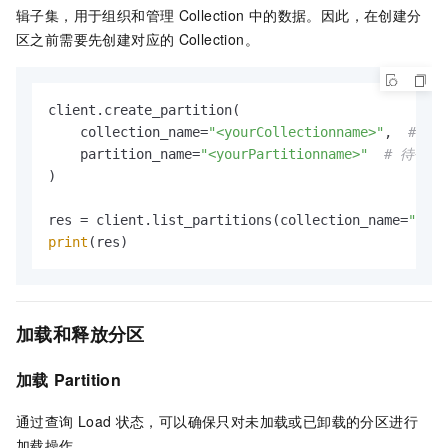
辑子集，用于组织和管理
Collection
中的数据。因此，在创建分
区之前需要先创建对应的
Collection。
client.create_partition(

    collection_name=
"<yourCollectionname>"
,  
# 待
    partition_name=
"<yourPartitionname>"
# 待创
)

res = client.list_partitions(collection_name=
"<you
print
加载和释放分区
加载
Partition
通过查询
Load
状态，可以确保只对未加载或已卸载的分区进行
加载操作。