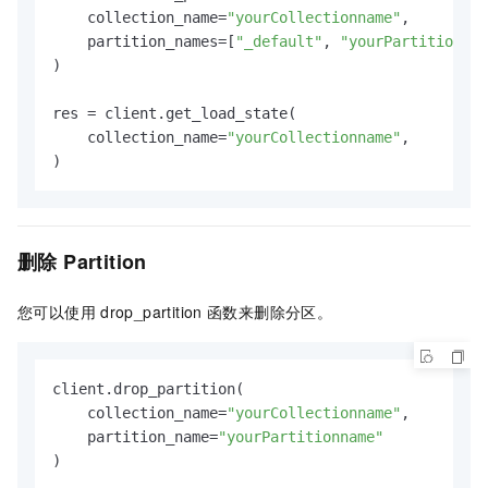
    collection_name=
"yourCollectionname"
,

    partition_names=[
"_default"
, 
"yourPartitionnam
)

res = client.get_load_state(

    collection_name=
"yourCollectionname"
,

删除
Partition
您可以使用
drop_partition
函数来删除分区。
client.drop_partition(

    collection_name=
"yourCollectionname"
,

    partition_name=
"yourPartitionname"
)
