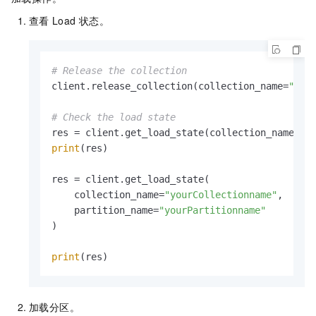
查看
Load
状态。
# Release the collection
client.release_collection(collection_name=
"you
# Check the load state
res = client.get_load_state(collection_name=
"y
print
(res)

res = client.get_load_state(

    collection_name=
"yourCollectionname"
, 

    partition_name=
"yourPartitionname"
)

print
(res)
加载分区。