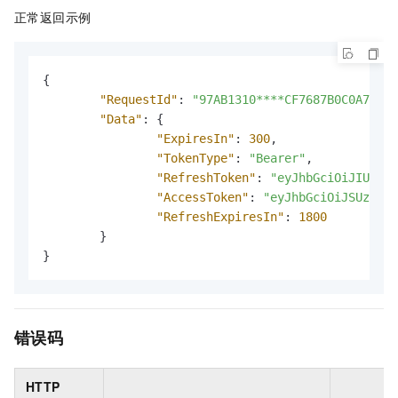
正常返回示例
{
"RequestId"
:
"97AB1310****CF7687B0C0A7"
,
"Data"
:
{
"ExpiresIn"
:
300
,
"TokenType"
:
"Bearer"
,
"RefreshToken"
:
"eyJhbGciOiJIUzUxM
"AccessToken"
:
"eyJhbGciOiJSUzI1Ni
"RefreshExpiresIn"
:
1800
}
}
错误码
HTTP