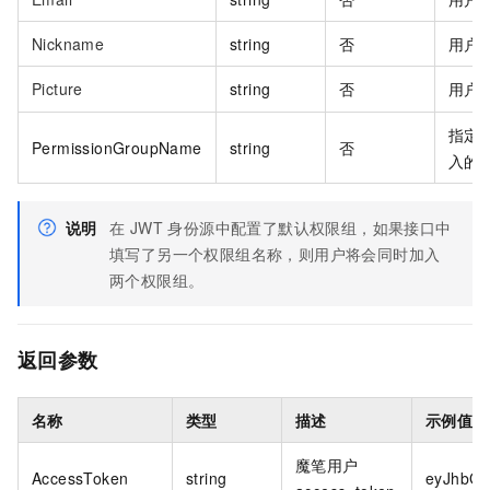
Nickname
string
否
用户
Picture
string
否
用户
指定
PermissionGroupName
string
否
入的
说明
在 JWT 身份源中配置了默认权限组，如果接口中
填写了另一个权限组名称，则用户将会同时加入
两个权限组。
返回参数
名称
类型
描述
示例值
魔笔用户
AccessToken
string
eyJhbGci