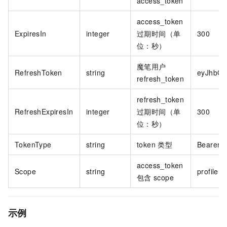
access_token
access_token
ExpiresIn
integer
过期时间（单
300
位：秒）
魔笔用户
RefreshToken
string
eyJhbGci
refresh_token
refresh_token
RefreshExpiresIn
integer
过期时间（单
300
位：秒）
TokenType
string
token 类型
Bearer
access_token
Scope
string
profile
包含
scope
示例