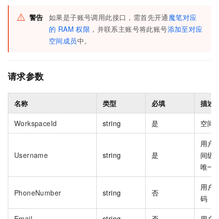
警告
如果是子账号调用此接口，需首先开通
魔笔对应
的 RAM 权限
，并联系主账号将此账号
添加至对应
空间成员
中。
请求参数
名称
类型
必填
描述
WorkspaceId
string
是
空间
用户
Username
string
是
间级
唯一
用户
PhoneNumber
string
否
码
Email
string
否
用户