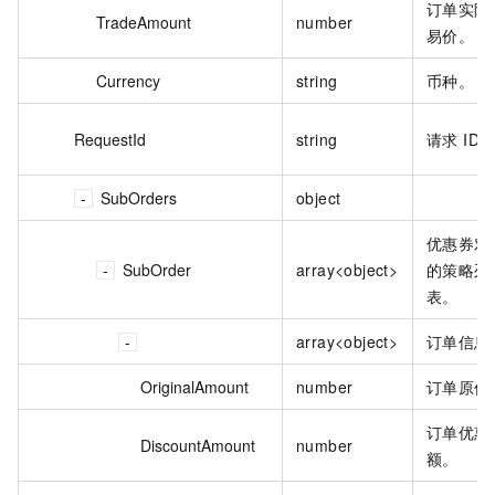
订单实际
TradeAmount
number
易价。
Currency
string
币种。
RequestId
string
请求 ID
SubOrders
object
优惠券对
SubOrder
array<object>
的策略列
表。
array<object>
订单信息
OriginalAmount
number
订单原价
订单优惠
DiscountAmount
number
额。