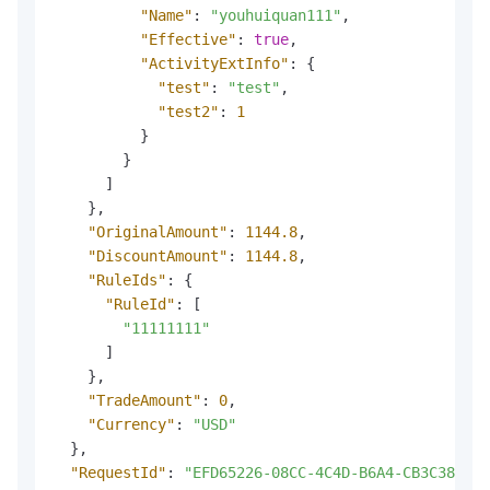
"Name"
:
"youhuiquan111"
,
"Effective"
:
true
,
"ActivityExtInfo"
:
{
"test"
:
"test"
,
"test2"
:
1
}
}
]
}
,
"OriginalAmount"
:
1144.8
,
"DiscountAmount"
:
1144.8
,
"RuleIds"
:
{
"RuleId"
:
[
"11111111"
]
}
,
"TradeAmount"
:
0
,
"Currency"
:
"USD"
}
,
"RequestId"
:
"EFD65226-08CC-4C4D-B6A4-CB3C382F67