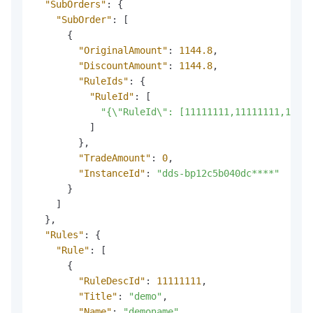
"SubOrders"
:
{
"SubOrder"
:
[
{
"OriginalAmount"
:
1144.8
,
"DiscountAmount"
:
1144.8
,
"RuleIds"
:
{
"RuleId"
:
[
"{\"RuleId\": [11111111,11111111,11111
]
}
,
"TradeAmount"
:
0
,
"InstanceId"
:
"dds-bp12c5b040dc****"
}
]
}
,
"Rules"
:
{
"Rule"
:
[
{
"RuleDescId"
:
11111111
,
"Title"
:
"demo"
,
"Name"
:
"demoname"