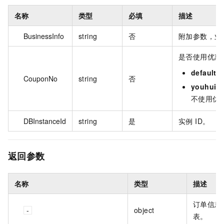
名称
类型
必填
描述
BusinessInfo
string
否
附加参数，业
是否使用优惠
default
CouponNo
string
否
youhuiqu
不使用优
DBInstanceId
string
是
实例 ID。
返回参数
名称
类型
描述
订单信息
object
表。