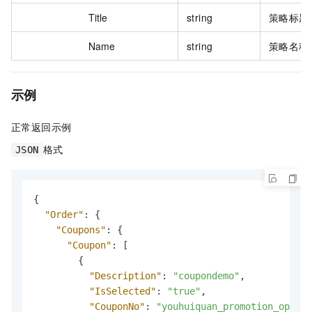
Title
string
策略标题
Name
string
策略名称
示例
正常返回示例
格式
JSON
{
"Order"
:
{
"Coupons"
:
{
"Coupon"
:
[
{
"Description"
:
"coupondemo"
,
"IsSelected"
:
"true"
,
"CouponNo"
:
"youhuiquan_promotion_option