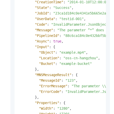
"CreationTime"
:
"2014-01-10T12:00:00Z"
"State"
:
"Success"
,
"JobId"
:
"23ca1d184c0e4341e5b665e2a12*
"UserData"
:
"testid-001"
,
"Code"
:
"InvalidParameter.JsonObjectFo
"Message"
:
"The parameter ”*” does not
"PipelineId"
:
"88c6ca184c0e432bbf5b665
"Async"
:
true
,
"Input"
:
{
"Object"
:
"example.mp4"
,
"Location"
:
"oss-cn-hangzhou"
,
"Bucket"
:
"example-bucket"
}
,
"MNSMessageResult"
:
{
"MessageId"
:
"123"
,
"ErrorMessage"
:
"The parameter \\\"I
"ErrorCode"
:
"InvalidParameter.JsonO
}
,
"Properties"
:
{
"Width"
:
"1280"
,
"Height"
:
"720"
,