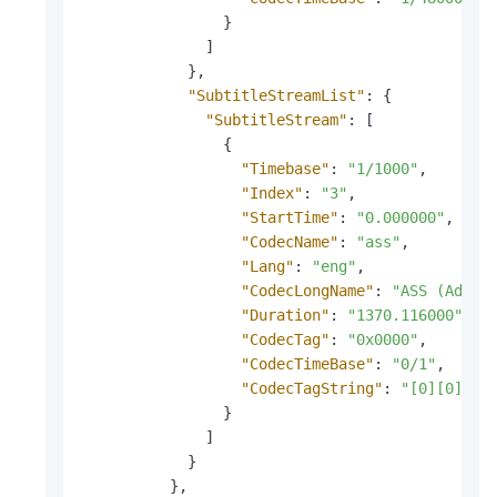
}
]
}
,
"SubtitleStreamList"
:
{
"SubtitleStream"
:
[
{
"Timebase"
:
"1/1000"
,
"Index"
:
"3"
,
"StartTime"
:
"0.000000"
,
"CodecName"
:
"ass"
,
"Lang"
:
"eng"
,
"CodecLongName"
:
"ASS (Advan
"Duration"
:
"1370.116000"
,
"CodecTag"
:
"0x0000"
,
"CodecTimeBase"
:
"0/1"
,
"CodecTagString"
:
"[0][0][0]
}
]
}
}
,