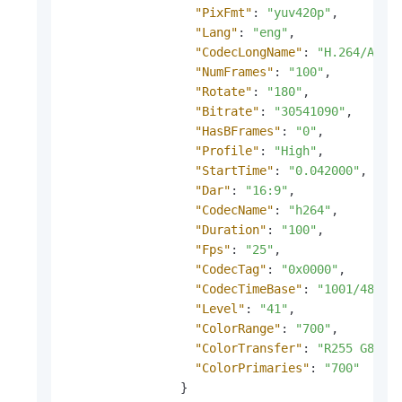
"PixFmt"
:
"yuv420p"
,
"Lang"
:
"eng"
,
"CodecLongName"
:
"H.264/AVC/
"NumFrames"
:
"100"
,
"Rotate"
:
"180"
,
"Bitrate"
:
"30541090"
,
"HasBFrames"
:
"0"
,
"Profile"
:
"High"
,
"StartTime"
:
"0.042000"
,
"Dar"
:
"16:9"
,
"CodecName"
:
"h264"
,
"Duration"
:
"100"
,
"Fps"
:
"25"
,
"CodecTag"
:
"0x0000"
,
"CodecTimeBase"
:
"1001/48000
"Level"
:
"41"
,
"ColorRange"
:
"700"
,
"ColorTransfer"
:
"R255 G83 B
"ColorPrimaries"
:
"700"
}