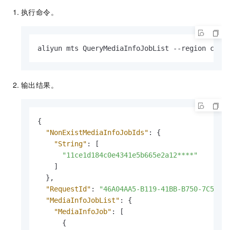
执行命令。
aliyun mts QueryMediaInfoJobList --region cn-h
输出结果。
{
"NonExistMediaInfoJobIds"
:
{
"String"
:
[
"11ce1d184c0e4341e5b665e2a12****"
]
}
,
"RequestId"
:
"46A04AA5-B119-41BB-B750-7C5327
"MediaInfoJobList"
:
{
"MediaInfoJob"
:
[
{