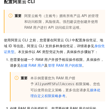
配置阿里云
CLI
重要
阿里云账号（主账号）拥有所有产品
API
的管理
和访问权限，风险很高。强烈建议您创建并使用
RAM
用户进行
API
访问或日常运维。
使用阿里云
CLI
之前，您需要在阿里云
CLI
中配置身份凭证、地
域
ID
等信息。阿里云
CLI
支持多种身份凭证，详情请参见
身份凭
证类型
。本文操作以
AK
类型凭证为例，具体操作步骤如下：
您需要创建一个
RAM
用户并授予相应操作权限。具体操作，
请参见
创建
RAM
用户
及
管理
RAM
用户的权限
。
重要
本示例需要您为
RAM
用户授
予
权限策略。您也
AliyunMTSFullAccess
可以使用自定义策略，更多信息请参见
媒体处
理自定义权限策略参考
。
创建
RAM
用户并授权后，您需要创建
RAM
用户对应的