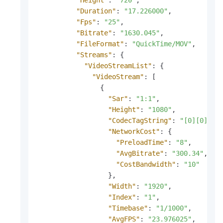
"Duration"
:
"17.226000"
,
"Fps"
:
"25"
,
"Bitrate"
:
"1630.045"
,
"FileFormat"
:
"QuickTime/MOV"
,
"Streams"
:
{
"VideoStreamList"
:
{
"VideoStream"
:
[
{
"Sar"
:
"1:1"
,
"Height"
:
"1080"
,
"CodecTagString"
:
"[0][0][0]
"NetworkCost"
:
{
"PreloadTime"
:
"8"
,
"AvgBitrate"
:
"300.34"
,
"CostBandwidth"
:
"10"
}
,
"Width"
:
"1920"
,
"Index"
:
"1"
,
"Timebase"
:
"1/1000"
,
"AvgFPS"
:
"23.976025"
,