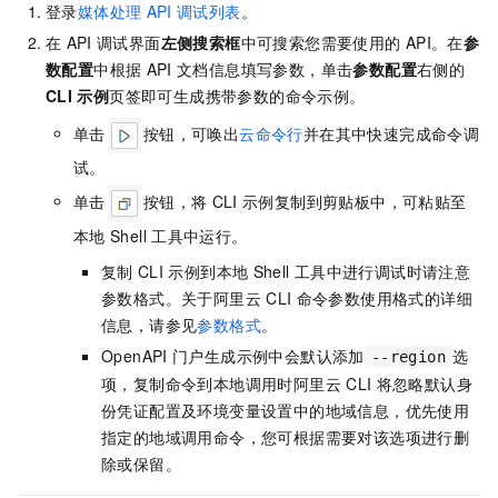
登录
媒体处理
API
调试列表
。
在
API
调试界面
左侧搜索框
中可搜索您需要使用的
API。在
参
数配置
中根据
API
文档信息填写参数，单击
参数配置
右侧的
CLI
示例
页签即可生成携带参数的命令示例。
单击
按钮，可唤出
云命令行
并在其中快速完成命令调
试。
单击
按钮，将
CLI
示例复制到剪贴板中，可粘贴至
本地
Shell
工具中运行。
复制
CLI
示例到本地
Shell
工具中进行调试时请注意
参数格式。关于阿里云
CLI
命令参数使用格式的详细
信息，请参见
参数格式
。
OpenAPI
门户生成示例中会默认添加
选
--region
项，复制命令到本地调用时阿里云
CLI
将忽略默认身
份凭证配置及环境变量设置中的地域信息，优先使用
指定的地域调用命令，您可根据需要对该选项进行删
除或保留。