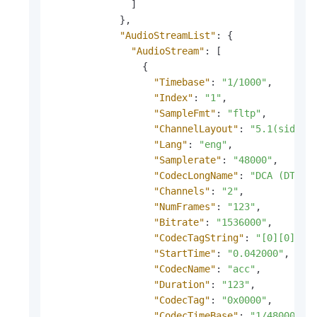
]
}
,
"AudioStreamList"
:
{
"AudioStream"
:
[
{
"Timebase"
:
"1/1000"
,
"Index"
:
"1"
,
"SampleFmt"
:
"fltp"
,
"ChannelLayout"
:
"5.1(side)"
"Lang"
:
"eng"
,
"Samplerate"
:
"48000"
,
"CodecLongName"
:
"DCA (DTS C
"Channels"
:
"2"
,
"NumFrames"
:
"123"
,
"Bitrate"
:
"1536000"
,
"CodecTagString"
:
"[0][0][0]
"StartTime"
:
"0.042000"
,
"CodecName"
:
"acc"
,
"Duration"
:
"123"
,
"CodecTag"
:
"0x0000"
,
"CodecTimeBase"
:
"1/48000"