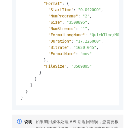
"Format"
:
{
"StartTime"
:
"0.042000"
,
"NumPrograms"
:
"2"
,
"Size"
:
"3509895"
,
"NumStreams"
:
"1"
,
"FormatLongName"
:
"QuickTime/MOV"
,
"Duration"
:
"17.226000"
,
"Bitrate"
:
"1630.045"
,
"FormatName"
:
"mov"
}
,
"FileSize"
:
"3509895"
}
}
]
}
}
说明
如果调用
媒体处理
API
后返回错误，您需要根