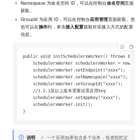
Namespace
为命名空间
ID，可以在控制台
命名空间
页面
获取。
GroupId
为应用
ID，可以在控制台
应用管理
页面获取。您
也可以在
操作
列，单击
接入配置
获取对应接入方式的配置
信息。
public void initSchedulerxWorker() throws Excep
    SchedulerxWorker schedulerxWorker = new Sch
    schedulerxWorker.setEndpoint("xxxx");

    schedulerxWorker.setNamespace("xxxx");

    schedulerxWorker.setGroupId("xxxx");

    //1.2.1及以上版本需要设置应用key

    schedulerxWorker.setAppKey("xxxx");

    schedulerxWorker.init();

}
说明
一个应用如果包含多个业务，或者想把定