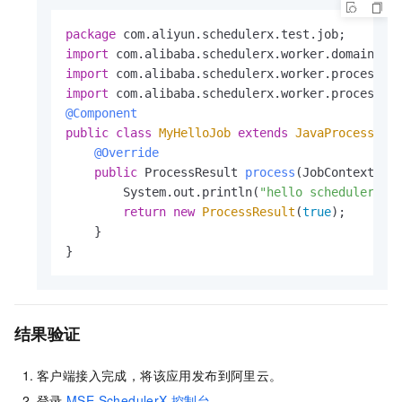
package
import
import
import
@Component
public
class
MyHelloJob
extends
JavaProcessor
 {
@Override
public
 ProcessResult 
process
(JobContext co
        System.out.println(
"hello schedulerx2.
return
new
ProcessResult
(
true
);

    }

}              
结果验证
客户端接入完成，将该应用发布到阿里云。
登录
MSE SchedulerX
控制台
。