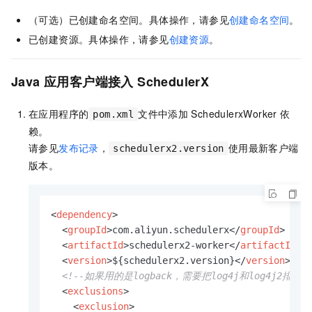
（可选）已创建命名空间。具体操作，请参见
创建命名空间
。
已创建资源。具体操作，请参见
创建资源
。
Java
应用客户端接入
SchedulerX
在应用程序的
文件中添加
SchedulerxWorker
依
pom.xml
赖。
请参见
发布记录
，
使用最新客户端
schedulerx2.version
版本。
<
dependency
>
<
groupId
>
com.aliyun.schedulerx
</
groupId
>
<
artifactId
>
schedulerx2-worker
</
artifactId
>
<
version
>
${schedulerx2.version}
</
version
>
<!--如果用的是logback，需要把log4j和log4j2排除掉
<
exclusions
>
<
exclusion
>