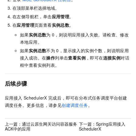
在顶部菜单栏选择地域。
在左侧导航栏，单击
应用管理
。
在
应用管理
页面查看
实例总数
。
如果
实例总数
为
0，则说明应用接入失败。请检查、修改
本地应用。
如果
实例总数
不为
0，显示接入的实例个数，则说明应用
接入成功。在
操作
列单击
查看实例
，即可在
连接实例
对话
框中查看实例列表。
后续步骤
应用接入
SchedulerX
完成后，即可在分布式任务调度平台创建
调度任务。更多信息，请参见
创建调度任务
。
上一篇：
通过云原生网关访问容器服务
下一篇：
Spring应用接入
ACK中的应用
SchedulerX