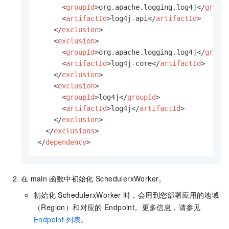
<
groupId
>
org.apache.logging.log4j
</
group
<
artifactId
>
log4j-api
</
artifactId
>
</
exclusion
>
<
exclusion
>
<
groupId
>
org.apache.logging.log4j
</
group
<
artifactId
>
log4j-core
</
artifactId
>
</
exclusion
>
<
exclusion
>
<
groupId
>
log4j
</
groupId
>
<
artifactId
>
log4j
</
artifactId
>
</
exclusion
>
</
exclusions
>
</
dependency
>
在
main
函数中初始化
SchedulerxWorker。
初始化
SchedulerxWorker
时，会用到您部署应用的地域
（Region）和对应的
Endpoint。更多信息，请参见
Endpoint
列表
。